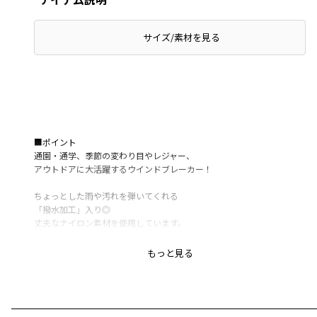
サイズ/素材を見る
■ポイント
通園・通学、季節の変わり目やレジャー、
アウトドアに大活躍するウインドブレーカー！
ちょっとした雨や汚れを弾いてくれる
「撥水加工」入り◎
丈夫なナイロン素材を使用しています。
フードを出したくないときはしまえる収納付き。
もっと見る
襟にはさっと掛けられる「ハンガーループ」も。
ファスナーは安心の「YKK製」。
風が入りにくいよう袖と裾にゴム入りです。