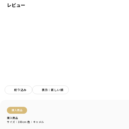
レビュー
大きすぎず、程よいゆとりがあり
今っぽいドロップショルダー。
合わせやすい絶妙なカラーの組み合わせで
様々なシーンでロングシーズン「使える」1枚です。
-----
ポケット：あり
撥水加工：あり
加工の効果は永続的なものではございません。
ブランド
／
branshes
シーズン
／
アウトレット
カテゴリ
／
アウター
>
ジャケット・コート
カラー
／
ブラウン
絞り込み
表示：新しい順
性別タイプ
／
BOY
商品番号
／
11-2101-351
購入商品
購入商品
サイズ：100cm
色：キャメル