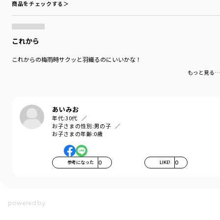
商品をチェックする＞
これから
これからの梅雨時サクッと羽織るのにいいかな！
もっと見る…
あいみお
年代:
30代
お子さまの性別:
男の子
お子さまの年齢:
0歳
参考になった
0
LIKE!
0