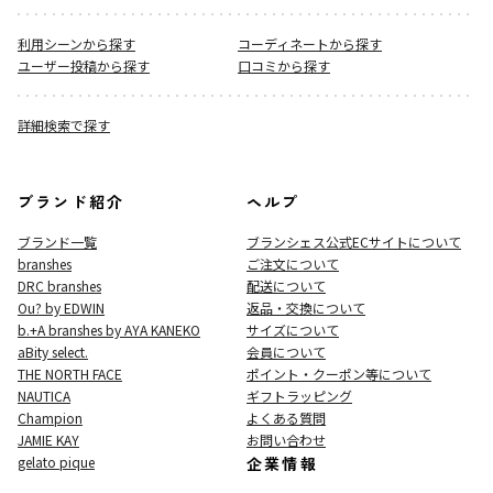
利用シーンから探す
コーディネートから探す
ユーザー投稿から探す
口コミから探す
詳細検索で探す
ブランド紹介
ヘルプ
ブランド一覧
ブランシェス公式ECサイト
について
branshes
ご注文について
DRC branshes
配送について
Ou? by EDWIN
返品・交換について
b.+A branshes by AYA KANEKO
サイズについて
aBity select.
会員について
THE NORTH FACE
ポイント・クーポン等について
NAUTICA
ギフトラッピング
Champion
よくある質問
JAMIE KAY
お問い合わせ
gelato pique
企業情報