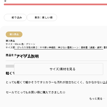
★
絞り込み
表示：新しい順
購入商品
購入商品
サイズ：90cm
色：グリーン
サイズ感
：ぴったり
生地の厚さ
：やや厚い
伸縮性
：伸びない
着用シーン
：普段着（通園・通学）
着
商品をチェックする＞
アイテム説明
サイズ/素材を見る
軽くて暖かい
とっても軽くて暖かそうです☆カラーも汚れが目立ちにくく、なかなかない上
セールでとってもお買い得に購入できました☆
もっと見る…