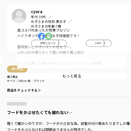
cyura
年代:
30代
お子さまの性別:
男の子
お子さまの年齢:
7歳
高コスパのあったか防寒ブルゾン
ハイクオリティーかつお手頃価格です！
参考になった
1
LIKE!
1
普段使いしやすいマットなカラー。
ふわふわの柔らかくて軽い中綿で着心地◎
ジップは軽くて使いやすいビスロンファスナーを採用。
スライダーテープつきで開け締めしやすい！
購入商品
もっと見る
購入商品
ポケットにもファスナーつき。
サイズ：100cm
色：ブラック
袖口ゴム仕様で風が入りにくくあったか。
商品をチェックする＞
インとアウトのカラーコントラストがおしゃれ。
肩のシンプルなロゴワッペンや
水彩のようなデザインタグもポイントです。
フードをかぶせたくても被れない…
通園・通学にも、アウトドアやおでかけにも。
軽くて暖かいのですが、フードが小さめな為、前髪の付け根あたりまでしか覆
あらゆるシーンにも使える万能アウターです！
フードをかぶらなければ問題ありませんが残念でした。