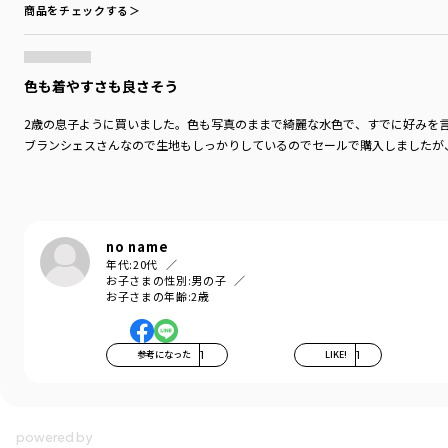
商品をチェックする＞
色も着やすさも良さそう
2歳の息子ように買いました。色も写真のままで綺麗な水色で、すでに好みを
ブランシェスさんなので生地もしっかりしているのでセールで購入しましたが
no name
年代:
20代
お子さまの性別:
男の子
お子さまの年齢:
2歳
参考になった
1
LIKE!
1