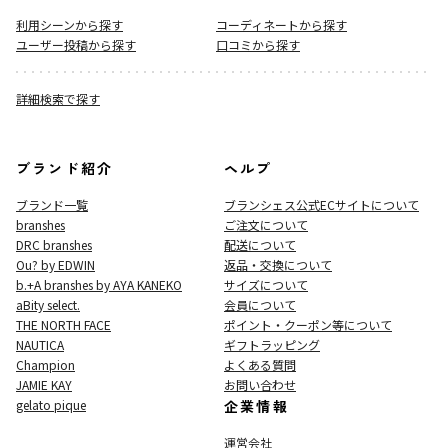
利用シーンから探す
コーディネートから探す
ユーザー投稿から探す
口コミから探す
詳細検索で探す
ブランド紹介
ヘルプ
ブランド一覧
ブランシェス公式ECサイト
について
branshes
ご注文について
DRC branshes
配送について
Ou? by EDWIN
返品・交換について
b.+A branshes by AYA KANEKO
サイズについて
aBity select.
会員について
THE NORTH FACE
ポイント・クーポン等について
NAUTICA
ギフトラッピング
Champion
よくある質問
JAMIE KAY
お問い合わせ
gelato pique
企業情報
運営会社