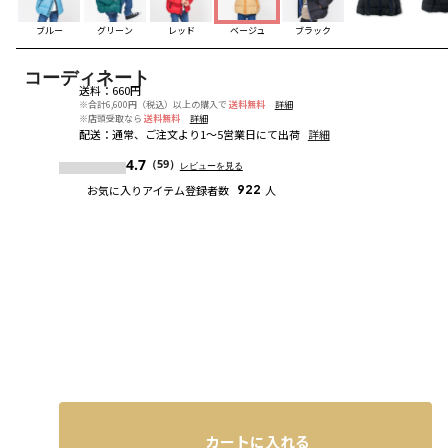
ブルー
グリーン
レッド
ベージュ
ブラック
コーディネート
送料
：
660円
※合計6,600円（税込）以上の購入で
送料無料
詳細
※店頭受取なら
送料無料
詳細
配送
：
通常、ご注文より1～5営業日にて出荷
詳細
4.7
（59）
レビューを見る
お気に入りアイテム登録者数
922
人
カートに入れる