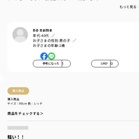
-----
もっと見る
裏地：あり
ポケット：あり
no name
ブランド
／
branshes
年代:
40代
シーズン
／
アウトレット
お子さまの性別:
男の子
カテゴリ
／
アウター
>
ジャケット・コート
お子さまの年齢:
2歳
カラー
／
ブラウン
性別タイプ
／
BOY
商品番号
／
11-2411-370
参考になった
1
LIKE!
0
購入商品
購入商品
サイズ：90cm
色：レッド
商品をチェックする＞
軽い！！