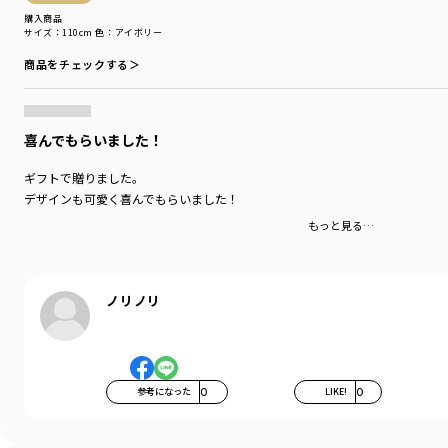
カテゴリ
／
トップス
>
シャツ・ブラウス
購入商品
サイズ：110cm
色：アイボリー
カラー
／
ホワイト
性別タイプ
／
BOY
商品をチェックする＞
商品番号
／
11-3209-379
喜んでもらいました！
ギフトで贈りました。
デザインも可愛く喜んでもらいました！
もっと見る…
ノリノリ
参考になった
0
LIKE!
0