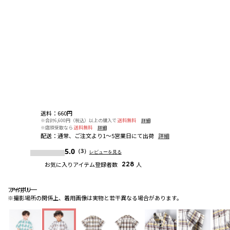
送料
：
660円
※合計6,600円（税込）以上の購入で
送料無料
詳細
※店頭受取なら
送料無料
詳細
配送
：
通常、ご注文より1～5営業日にて出荷
詳細
5.0
（3）
レビューを見る
お気に入りアイテム登録者数
228
人
アイボリー
アイボリー
アイボリー
※撮影場所の関係上、着用画像は実物と若干異なる場合があります。