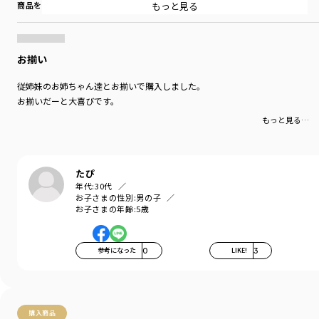
もっと見る
商品をチェックする＞
普段とちょっと雰囲気を変えたいときに〇
身幅が少しゆったり目なので
Tシャツの上から羽織りとしても着用いただけます。
お揃い
キッズ、ベビーのペアアイテムで
従姉妹のお姉ちゃん達とお揃いで購入しました。
・12-3214-103(キッズ女児)
お揃いだーと大喜びです。
・02-3239-018(ベビー女児)
もっと見る…
・01-3239-317(ベビー男児)
・04-3276-611(ベビースタイ)
とお揃いが楽しめます。
たぴ
■素材
年代:
30代
本体部分「綿100％」使用。
お子さまの性別:
男の子
「吸汗性」にすぐれ「肌ざわりが良い」
お子さまの年齢:
5歳
生地を使用しています。
着用イメージ/カラー：アイボリー
参考になった
0
LIKE!
3
モデル：身長120cm 体重20.5kg
サイズ：サイズ120
ブランド
／
branshes
購入商品
シーズン
／
アウトレット