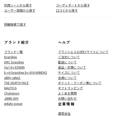
利用シーンから探す
コーディネートから探す
ユーザー投稿から探す
口コミから探す
詳細検索で探す
ブランド紹介
ヘルプ
ブランド一覧
ブランシェス公式ECサイト
について
branshes
ご注文について
DRC branshes
配送について
Ou? by EDWIN
返品・交換について
b.+A branshes by AYA KANEKO
サイズについて
aBity select.
会員について
THE NORTH FACE
ポイント・クーポン等について
NAUTICA
ギフトラッピング
Champion
よくある質問
JAMIE KAY
お問い合わせ
gelato pique
企業情報
運営会社