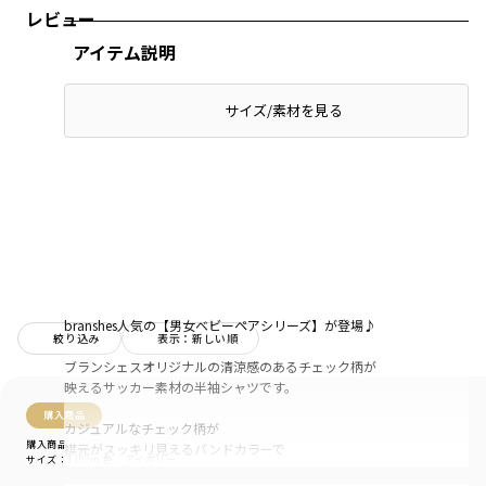
レビュー
アイテム説明
サイズ/素材を見る
branshes人気の【男女ベビーペアシリーズ】が登場♪
絞り込み
表示：新しい順
ブランシェスオリジナルの清涼感のあるチェック柄が
映えるサッカー素材の半袖シャツです。
購入商品
カジュアルなチェック柄が
購入商品
襟元がスッキリ見えるバンドカラーで
サイズ：110cm
色：アイボリー
きちんと感がでるデザイン。