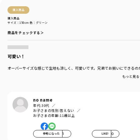
購入商品
購入商品
サイズ：150cm
色：グリーン
商品をチェックする＞
可愛い！
オーバーサイズな感じで生地も涼しく、可愛いです。兄弟でお揃いにできるの
もっと見る
no name
年代:
30代
お子さまの性別:
答えない
お子さまの年齢:
11歳以上
参考になった
1
LIKE!
0