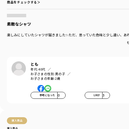
商品をチェックする＞
ブランド
／
branshes
シーズン
／
アウトレット
カテゴリ
／
トップス
>
シャツ・ブラウス
素敵なシャツ
カラー
／
ブルー
性別タイプ
／
BOY
楽しみにしていたシャツが届きました✨ただ、思っていた色味と少し違い、あ
商品番号
／
11-3308-358
とも
年代:
40代
お子さまの性別:
男の子
お子さまの年齢:
2歳
参考になった
0
LIKE!
3
購入商品
購入商品