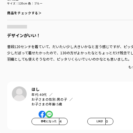
サイズ：120cm
色：ブルー
商品をチェックする＞
デザインがいい！
普段120センチを着ていて、だいたい少し大きいかなと言う感じですが、ピッ
少しだぼって着せたかったので、130の方がよかったなとちょっとだけ残念で
羽織としても使えそうなので、ピッタリくらいでいいのかなとも思いました。
も
ほし
年代:
40代
お子さまの性別:
男の子
お子さまの年齢:
5歳
参考になった
4
LIKE!
0