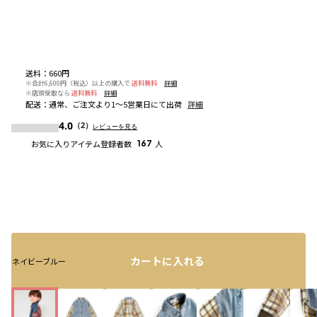
送料
：
660円
※合計6,600円（税込）以上の購入で
送料無料
詳細
※店頭受取なら
送料無料
詳細
配送
：
通常、ご注文より1～5営業日にて出荷
詳細
4.0
（2）
レビューを見る
お気に入りアイテム登録者数
167
人
カートに入れる
ネイビーブルー