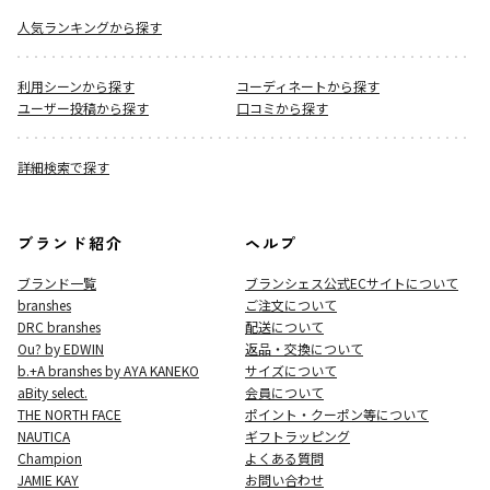
人気ランキングから探す
利用シーンから探す
コーディネートから探す
ユーザー投稿から探す
口コミから探す
詳細検索で探す
ブランド紹介
ヘルプ
ブランド一覧
ブランシェス公式ECサイト
について
branshes
ご注文について
DRC branshes
配送について
Ou? by EDWIN
返品・交換について
b.+A branshes by AYA KANEKO
サイズについて
aBity select.
会員について
THE NORTH FACE
ポイント・クーポン等について
NAUTICA
ギフトラッピング
Champion
よくある質問
JAMIE KAY
お問い合わせ