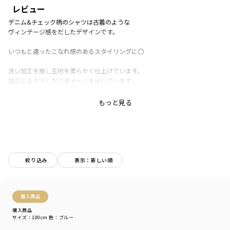
レビュー
デニム&チェック柄のシャツは古着のような
ヴィンテージ感をだしたデザインです。
いつもと違ったこなれ感のあるスタイリングに〇
洗い加工を施し生地を柔らかく仕上げています。
加工により少しだけダメージを出しています。
袖口をリブにしているのでカジュアルに着用して
もっと見る
頂けます。シャツ特有のボタンをなくしているので
着脱もラクチン。
羽織りとしてもサッと手軽に使えて、カジュアルなスタイリングもお楽しみい
ただけます。
絞り込み
表示：新しい順
■素材
デニム部分「綿100％」
ビエラ先染めチェック部分「綿100％」
購入商品
-----
購入商品
透け感：なし
サイズ：100cm
色：ブルー
伸縮性：なし