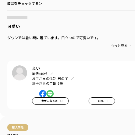
重宝してくれるデザインになっています。
商品をチェックする＞
季節の変わり目の軽い羽織りにはもちろん、
寒くなったらアウターのインナーとして着用すると
フリース素材なので保温効果があります。
可愛い
-----
ダウンでは暑い時に着ています。目立つので可愛いです。
ポケット：あり
もっと見る…
ブランド
／
branshes
シーズン
／
アウトレット
カテゴリ
／
アウター
>
ジャケット・コート
えい
カラー
／
ブラウン
年代:
40代
性別タイプ
／
BOY
お子さまの性別:
男の子
お子さまの年齢:
6歳
商品番号
／
11-3410-389
参考になった
0
LIKE!
1
購入商品