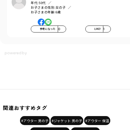
年代:
50代
お子さまの性別:
女の子
お子さまの年齢:
6歳
参考になった
0
LIKE!
1
関連おすすめタグ
#アウター 男の子
#ジャケット 男の子
#アウター 保温