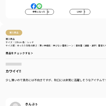
参考になった
0
LIKE!
1
購入商品
購入商品
サイズ：130cm
色：レッド
サイズ感
：ゆったり
生地の厚さ
：薄い
伸縮性
：伸びない
着用シーン
：普段着（通園・通学）
着替え
商品をチェックする＞
カワイイ‼️
少し薄いので真冬には不向きですが、秋口には非常に活躍しそうなアイテムで
きんぶぅ