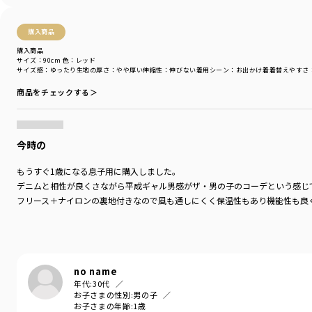
購入商品
購入商品
サイズ：90cm
色：レッド
サイズ感
：ゆったり
生地の厚さ
：やや厚い
伸縮性
：伸びない
着用シーン
：お出かけ着
着替えやすさ
商品をチェックする＞
今時の
もうすぐ1歳になる息子用に購入しました。
デニムと相性が良くさながら平成ギャル男感がザ・男の子のコーデという感じ
フリース＋ナイロンの裏地付きなので風も通しにくく保温性もあり機能性も良
no name
年代:
30代
お子さまの性別:
男の子
お子さまの年齢:
1歳