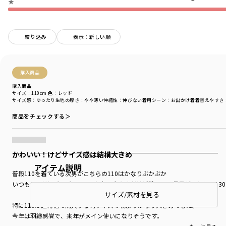
★
絞り込み
表示：新しい順
購入商品
購入商品
サイズ：110cm
色：レッド
サイズ感
：ゆったり
生地の厚さ
：やや薄い
伸縮性
：伸びない
着用シーン
：お出かけ着
着替えやすさ
商品をチェックする＞
かわいい！けどサイズ感は結構大きめ
アイテム説明
普段110を着ている次男がこちらの110はかなりぶかぶか
いつも120だとパツパツで130を少し大きめだけど着ている長男がこちらの1
サイズ/素材を見る
特に110は通常他で購入する同サイズの物よりかなり大きめでした。
今年は羽織感覚で、来年がメイン使いになりそうです。