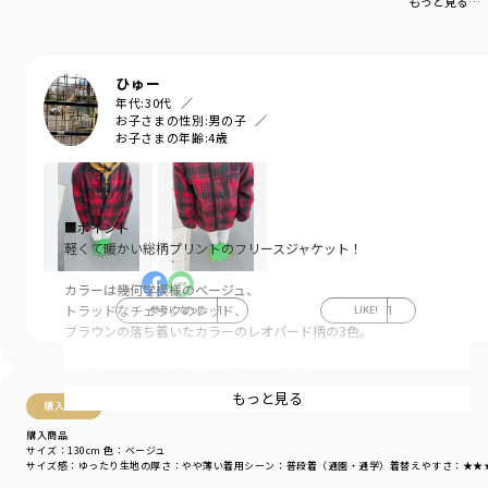
物としては落ち着いた赤色でチェック柄がおしゃれでとても可愛いかったです
もっと見る…
黒とか青が多い中、公園でも見つけやすいので買って良かったです。
ひゅー
年代:
30代
お子さまの性別:
男の子
お子さまの年齢:
4歳
■ポイント
軽くて暖かい総柄プリントのフリースジャケット！
カラーは幾何学模様のベージュ、
トラッドなチェックのレッド、
参考になった
1
LIKE!
1
ブラウンの落ち着いたカラーのレオパード柄の3色。
総柄プリントの袖口と裾、ポケット口などに
伸縮素材の細いパイピングが入っているので
もっと見る
購入商品
柄をより引き立ててくれます。
購入商品
サイズ：130cm
色：ベージュ
前立て部分はベルナップを使用しているので
サイズ感
：ゆったり
生地の厚さ
：やや薄い
着用シーン
：普段着（通園・通学）
着替えやすさ
：★★
外のお出かけだけでなく、お部屋着としても