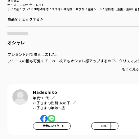
購入商品
サイズ：110cm
色：レッド
サイズ感
：ぴったり
生地の厚さ
：やや厚い
伸縮性
：伸びない
着用シーン
：普段着（通園・通学）
着
商品をチェックする＞
オシャレ
プレゼント用で購入しました。
フリースの柄も可愛くてこれ一枚でもオシャレ感アップするので、クリスマス
もっと見
Nadeshiko
年代:
30代
お子さまの性別:
女の子
お子さまの年齢:
5歳
参考になった
0
LIKE!
1