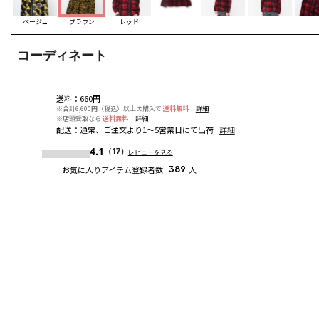
ベージュ
ブラウン
レッド
コーディネート
送料
：
660円
※合計6,600円（税込）以上の購入で
送料無料
詳細
※店頭受取なら
送料無料
詳細
配送
：
通常、ご注文より1～5営業日にて出荷
詳細
4.1
（17）
レビューを見る
お気に入りアイテム登録者数
389
人