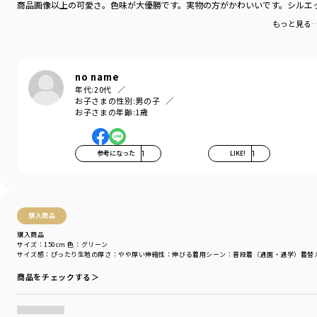
商品画像以上の可愛さ。色味が大優勝です。実物の方がかわいいです。シルエ
もっと見る
no name
年代:
20代
お子さまの性別:
男の子
お子さまの年齢:
1歳
参考になった
1
LIKE!
1
購入商品
購入商品
サイズ：150cm
色：グリーン
サイズ感
：ぴったり
生地の厚さ
：やや厚い
伸縮性
：伸びる
着用シーン
：普段着（通園・通学）
着替
商品をチェックする＞