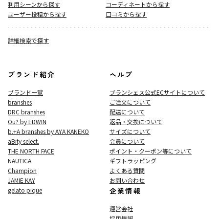
利用シーンから探す
コーディネートから探す
ユーザー投稿から探す
口コミから探す
詳細検索で探す
ブランド紹介
ヘルプ
ブランド一覧
ブランシェス公式ECサイト
について
branshes
ご注文について
DRC branshes
配送について
Ou? by EDWIN
返品・交換について
b.+A branshes by AYA KANEKO
サイズについて
aBity select.
会員について
THE NORTH FACE
ポイント・クーポン等について
NAUTICA
ギフトラッピング
Champion
よくある質問
JAMIE KAY
お問い合わせ
gelato pique
企業情報
運営会社
採用情報