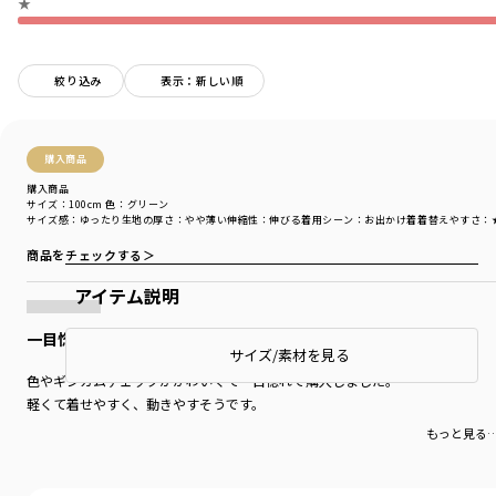
★
絞り込み
表示：新しい順
購入商品
購入商品
サイズ：100cm
色：グリーン
サイズ感
：ゆったり
生地の厚さ
：やや薄い
伸縮性
：伸びる
着用シーン
：お出かけ着
着替えやすさ
：
商品をチェックする＞
アイテム説明
一目惚れ
サイズ/素材を見る
色やギンガムチェックがかわいくて一目惚れで購入しました。
軽くて着せやすく、動きやすそうです。
もっと見る