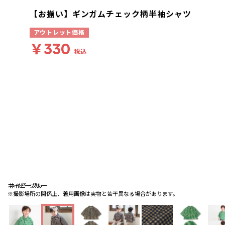
【お揃い】ギンガムチェック柄半袖シャツ
アウトレット価格
￥330
税込
ネイビーブルー
ネイビーブルー
ネイビーブルー
※撮影場所の関係上、着用画像は実物と若干異なる場合があります。