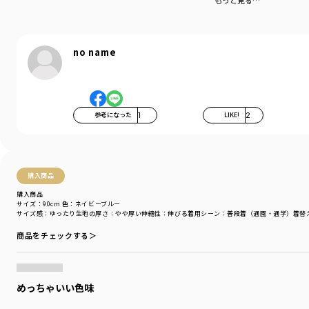
もっと見る…
-----
ポケット：あり
伸縮性：なし
no name
着用イメージ/カラー：グリーン
モデル：身長109.0cm 体重18.0kg
サイズ：サイズ110
ブランド
／
branshes
参考になった
1
LIKE!
2
シーズン
／
アウトレット
カテゴリ
／
トップス
>
シャツ・ブラウス
カラー
／
ブルー
性別タイプ
／
BOY
購入商品
商品番号
／
11-4109-372
購入商品
サイズ：90cm
色：ネイビーブルー
サイズ感
：ゆったり
生地の厚さ
：やや厚い
伸縮性
：伸びる
着用シーン
：普段着（通園・通学）
着替
商品をチェックする＞
めっちゃいい色味