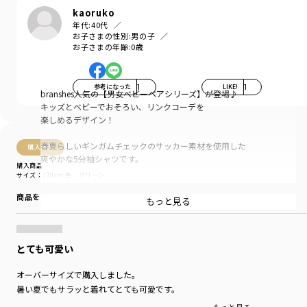
kaoruko
年代:
40代
お子さまの性別:
男の子
お子さまの年齢:
0歳
参考になった
1
LIKE!
1
branshes人気の【男女ベビーペアシリーズ】が登場♪
キッズとベビーでおそろい、リンクコーデを
楽しめるデザイン！
春夏らしいギンガムチェックのサッカー素材を使用した
購入商品
爽やかな5分袖シャツです。
購入商品
サイズ：110cm
色：グリーン
大胆な大き目ポケットがポイント〇
商品をチェックする＞
もっと見る
前開きのデザインだから、Tシャツの上に羽織るのも
おすすめ。ちょっとしたお出かけにもピッタリです。
とても可愛い
お揃いのベビーデザインは、
品番01-4139-305ギンガムチェック柄半袖カバーオール
オーバーサイズで購入しました。
キッズリンクコーデには
品番11-4205-403ギンガムチェック柄切替長袖Tシャツ
暑い夏でもサラッと着れてとても可愛です。