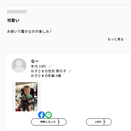
可愛い
お揃いで着せるのが楽しみ！
もっと見る…
なー
年代:
30代
お子さまの性別:
男の子
お子さまの年齢:
0歳
参考になった
1
LIKE!
1