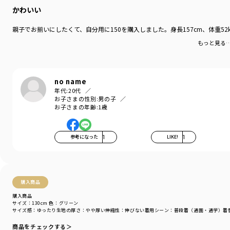
かわいい
親子でお揃いにしたくて、自分用に150を購入しました。身長157cm、体重5
もっと見る
no name
年代:
20代
お子さまの性別:
男の子
お子さまの年齢:
1歳
参考になった
1
LIKE!
1
購入商品
購入商品
サイズ：130cm
色：グリーン
サイズ感
：ゆったり
生地の厚さ
：やや厚い
伸縮性
：伸びない
着用シーン
：普段着（通園・通学）
着
商品をチェックする＞