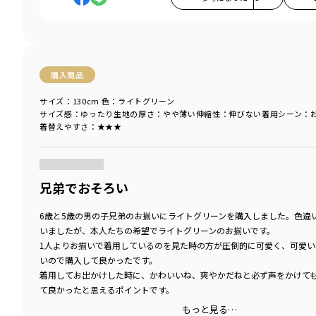
購入商品
サイズ：130cm
色：ライトグリーン
サイズ感
：ゆったり
生地の厚さ
：やや薄い
伸縮性
：伸びない
着用シーン
：
着替えやすさ
：★★★
商品をチェックする＞
兄弟でおそろい
6歳と5歳の男の子兄弟のお揃いにライトグリーンを購入しました。色違
いましたが、本人たちの希望でライトグリーンのお揃いです。
1人よりお揃いで着用しているのを見た時の方が圧倒的に可愛く、可愛い
いので購入して良かったです。
着用してお出かけした時に、かわいいね、爽やかだねと必ず声をかけて
て良かったと思えるポイントです。
もっと見る…