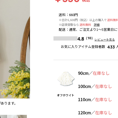
送料
：
660円
※合計6,600円（税込）以上の購入で
送料無
※店頭受取なら
送料無料
詳細
配送
：
通常、ご注文より1～5営業日に
4.8
（10）
レビューを見る
お気に入りアイテム登録者数
433
90cm
／
在庫なし
100cm
／
在庫なし
オフホワイト
110cm
／
在庫なし
があります。
オフホワイト
120cm
／
在庫なし