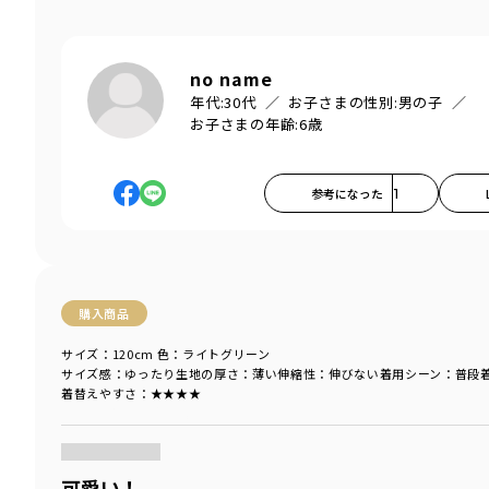
no name
年代:
30代
お子さまの性別:
男の子
お子さまの年齢:
6歳
参考になった
1
購入商品
サイズ：120cm
色：ライトグリーン
サイズ感
：ゆったり
生地の厚さ
：薄い
伸縮性
：伸びない
着用シーン
：普段
着替えやすさ
：★★★★
商品をチェックする＞
可愛い！