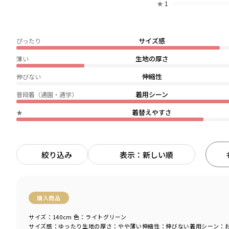
★
1
サイズ感
ぴったり
生地の厚さ
薄い
伸縮性
伸びない
着用シーン
普段着（通園・通学）
着替えやすさ
★
絞り込み
表示：新しい順
購入商品
サイズ：140cm
色：ライトグリーン
サイズ感
：ゆったり
生地の厚さ
：やや薄い
伸縮性
：伸びない
着用シーン
：