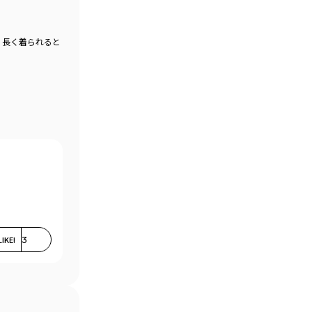
、長く着られると
LIKE!
3