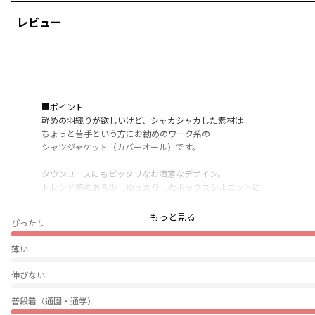
レビュー
■ポイント
軽めの羽織りが欲しいけど、シャカシャカした素材は
ちょっと苦手という方にお勧めのワーク系の
シャツジャケット（カバーオール）です。
タウンユースにもピッタリなお洒落なデザイン。
トレンド感のある少しゆったりしたボックスシルエットに
大き目のポケットが存在感のあるアウターです。
もっと見る
ぴったり
ナイロン素材と違いシャカシャカ感がほとんどない
ポリエステルタフタを使ったしっかりした仕様で、
薄い
前開き部分はジップアップでお子さまも使いやすい〇
伸びない
トレンドのアイボリーと着回しやスタイリングがしやすい
カーキグリーンの2色展開です。
普段着（通園・通学）