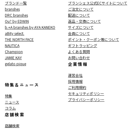
ブランド一覧
ブランシェス公式ECサイト
について
branshes
ご注文について
DRC branshes
配送について
Ou? by EDWIN
返品・交換について
b.+A branshes by AYA KANEKO
サイズについて
aBity select.
会員について
THE NORTH FACE
ポイント・クーポン等について
NAUTICA
ギフトラッピング
Champion
よくある質問
JAMIE KAY
お問い合わせ
gelato pique
企業情報
運営会社
採用情報
特集＆ニュース
ご利用規約
セキュリティポリシー
特集
プライバシーポリシー
ニュース
コラム
店舗検索
店舗検索