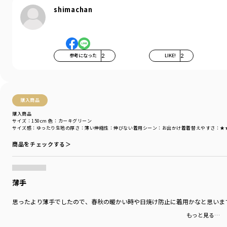
shimachan
参考になった
2
LIKE!
2
購入商品
購入商品
サイズ：150cm
色：カーキグリーン
サイズ感
：ゆったり
生地の厚さ
：薄い
伸縮性
：伸びない
着用シーン
：お出かけ着
着替えやすさ
：★
商品をチェックする＞
薄手
思ったより薄手でしたので、春秋の暖かい時や日焼け防止に着用かなと思いま
もっと見る…