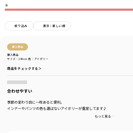
-----
★
ポケット：あり
裏地：なし
着用イメージ/カラー：アイボリー
絞り込み
表示：新しい順
モデル：身長109.0cm 体重17.0kg
サイズ：サイズ110
購入商品
ブランド
／
branshes
シーズン
／
アウトレット
購入商品
サイズ：140cm
色：アイボリー
カテゴリ
／
アウター
>
ジャケット・コート
カラー
／
ホワイト
商品をチェックする＞
性別タイプ
／
BOY
商品番号
／
11-4101-373
合わせやすい
季節の変わり目に一枚あると便利。
インナーやパンツの色も選ばないアイボリーが重宝してます♪
もっと見る…