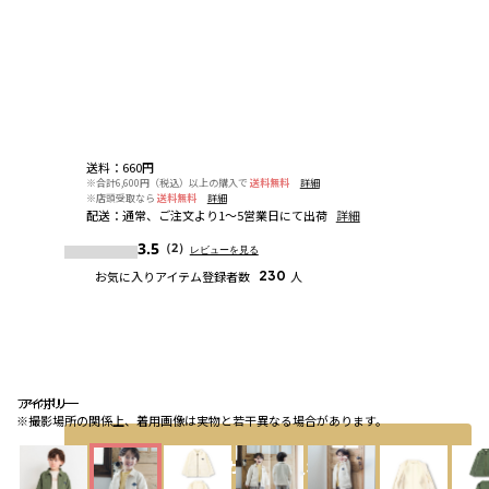
送料
：
660円
※合計6,600円（税込）以上の購入で
送料無料
詳細
※店頭受取なら
送料無料
詳細
配送
：
通常、ご注文より1～5営業日にて出荷
詳細
3.5
（2）
レビューを見る
お気に入りアイテム登録者数
230
人
アイボリー
アイボリー
アイボリー
※撮影場所の関係上、着用画像は実物と若干異なる場合があります。
カートに入れる