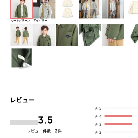
カーキグリーン
アイボリー
レビュー
★
5
★
4
3.5
★
3
2
レビュー件数：
件
★
2