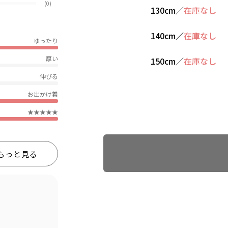
(0)
130cm
／
在庫なし
140cm
／
在庫なし
ゆったり
厚い
150cm
／
在庫なし
伸びる
お出かけ着
★★★★★
Find recommended size
もっと見る