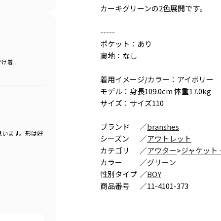
カーキグリーンの2色展開です。
-----
ポケット：あり
裏地：なし
かけ着
着用イメージ/カラー：アイボリー
モデル：身長109.0cm 体重17.0kg
サイズ：サイズ110
ブランド
／
branshes
思います。形は好
シーズン
／
アウトレット
カテゴリ
／
アウター
>
ジャケット
カラー
／
グリーン
性別タイプ
／
BOY
商品番号
／
11-4101-373