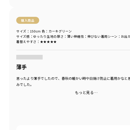
購入商品
サイズ：150cm
色：カーキグリーン
サイズ感
：ゆったり
生地の厚さ
：薄い
伸縮性
：伸びない
着用シーン
：お出
着替えやすさ
：★★★★★
商品をチェックする＞
薄手
思ったより薄手でしたので、春秋の暖かい時や日焼け防止に着用かなと
みでした。
もっと見る…