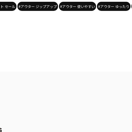
ト セール
#アウター ジップアップ
#アウター 使いやすい
#アウター ゆったり