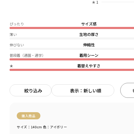
★
1
サイズ感
ぴったり
生地の厚さ
薄い
伸縮性
伸びない
着用シーン
普段着（通園・通学）
着替えやすさ
★
絞り込み
表示：新しい順
購入商品
サイズ：140cm
色：アイボリー
商品をチェックする＞