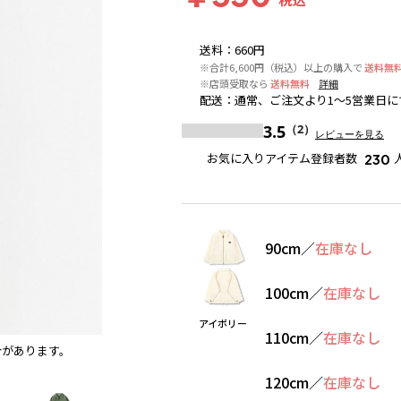
送料
：
660円
※合計6,600円（税込）以上の購入で
送料無
※店頭受取なら
送料無料
詳細
配送
：
通常、ご注文より1～5営業日に
3.5
（2）
レビューを見る
お気に入りアイテム登録者数
230
90cm
／
在庫なし
100cm
／
在庫なし
アイボリー
110cm
／
在庫なし
合があります。
アイボリー
※撮影場所の関係上、着用画像は実物と若干
120cm
／
在庫なし