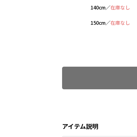
140cm
／
在庫なし
150cm
／
在庫なし
Find recommended size
アイテム説明