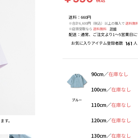
送料
：
660円
※合計6,600円（税込）以上の購入で
送料無
※店頭受取なら
送料無料
詳細
配送
：
通常、ご注文より1～5営業日に
お気に入りアイテム登録者数
人
161
90cm
／
在庫なし
100cm
／
在庫なし
ブルー
110cm
／
在庫なし
120cm
／
在庫なし
ります。
クリーム
※撮影場所の関係上、着用画像は実物と若干異
130cm
／
在庫なし