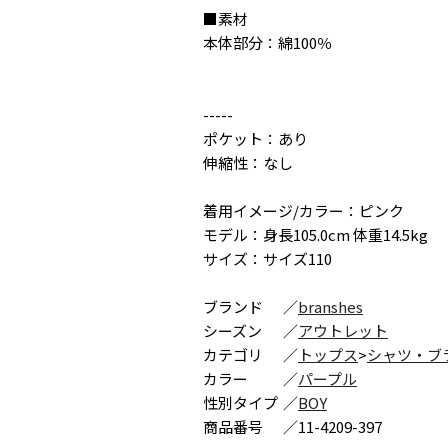
■素材
本体部分：綿100％
-----
ポケット：あり
伸縮性：なし
着用イメージ/カラー：ピンク
モデル：身長105.0cm 体重14.5kg
サイズ：サイズ110
ブランド
／
branshes
シーズン
／
アウトレット
カテゴリ
／
トップス
>
シャツ・ブ
カラー
／
パープル
性別タイプ
／
BOY
商品番号
／
11-4209-397