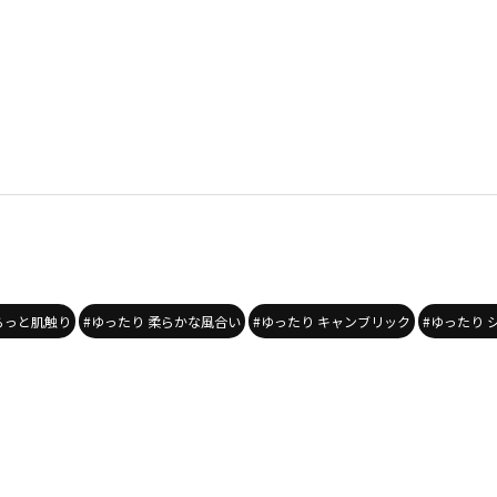
らっと肌触り
#ゆったり 柔らかな風合い
#ゆったり キャンブリック
#ゆったり 