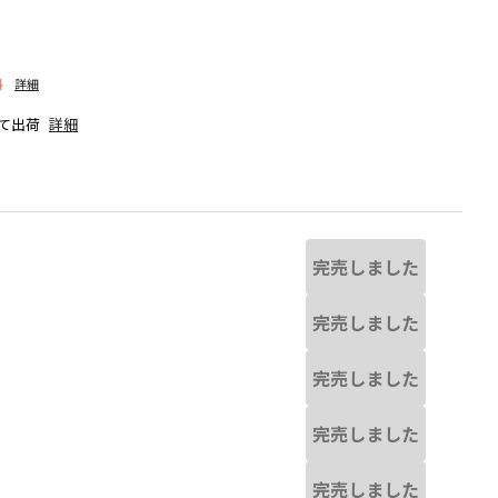
料
詳細
て出荷
詳細
完売しました
完売しました
完売しました
完売しました
なる場合があります。
ブルー
※撮影場所の関係上、着用画像は実
完売しました