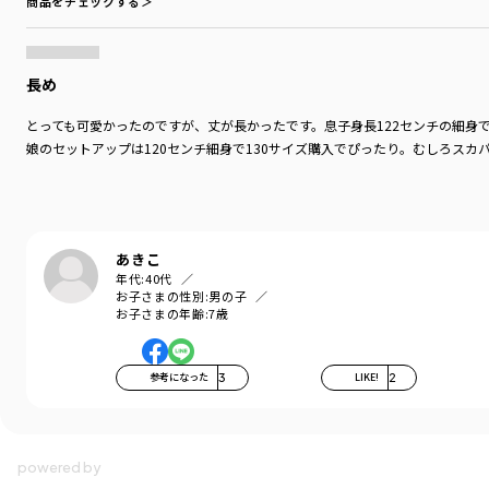
商品をチェックする＞
長め
とっても可愛かったのですが、丈が長かったです。息子身長122センチの細身
娘のセットアップは120センチ細身で130サイズ購入でぴったり。むしろス
あきこ
年代:
40代
お子さまの性別:
男の子
お子さまの年齢:
7歳
参考になった
3
LIKE!
2