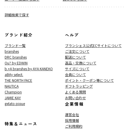
詳細検索で探す
ブランド紹介
ヘルプ
ブランド一覧
ブランシェス公式ECサイト
について
branshes
ご注文について
DRC branshes
配送について
Ou? by EDWIN
返品・交換について
b.+A branshes by AYA KANEKO
サイズについて
aBity select.
会員について
THE NORTH FACE
ポイント・クーポン等について
NAUTICA
ギフトラッピング
Champion
よくある質問
JAMIE KAY
お問い合わせ
gelato pique
企業情報
運営会社
採用情報
特集＆ニュース
ご利用規約