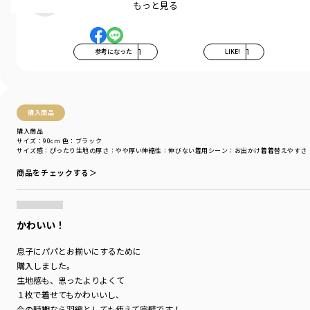
落ち着いた色目を基調にちいさな格子柄が
もっと見る
特徴的なチェックです。
ブラックは白と黒の存在感のあるブロックチェックで
参考になった
1
LIKE!
1
カジュアルなスタイリングにも落とし込みやすい
デザイン。
レーヨン混の素材を使用しており
上品な光沢感と手触りの良さ、
購入商品
また普段使いしやすいのも特徴。
購入商品
サイズ：90cm
色：ブラック
袖口はリブになっているので
サイズ感
：ぴったり
生地の厚さ
：やや厚い
伸縮性
：伸びない
着用シーン
：お出かけ着
着替えやすさ
シャツとして着用するだけではなく
商品をチェックする＞
羽織りとしても使用できるので
着用シーンの幅が広がります。
キッズとベビー、男の子と女の子の
かわいい！
おそろい/リンクコーデが楽しめるデザインに
なっています。
息子にパパとお揃いにするために
関連商品は以下品番となります。
購入しました。
01-4439-307 【おそろい】チェック柄カバーオール
生地感も、思ったよりよくて
11-4405-378 【おそろい】チェック柄切替Tシャツ
１枚で着せてもかわいいし、
11-4408-379 【おそろい】チェック柄長袖シャツ
今の時期なら羽織としても使えて完璧です！