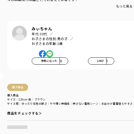
02-4439-007 【おそろい】チェック柄カバーオール
本当は100センチが欲しかったけど
もっと見る
12-4413-077 【おそろい】トップスセット
また来年新しいのが出たら購入します！
12-4431-082 【おそろい】ラップ風スカパン
04-4476-667 【おそろい】チェック柄スタイ
みぃちゃん
＼このアイテムのおそろい特集ページはこちら／
年代:
30代
お子さまの性別:
男の子
お子さまの年齢:
1歳
参考になった
0
LIKE!
1
購入商品
着用イメージ/カラー：ブラック
購入商品
モデル：身長110.0cm 体重19kg
サイズ：120cm
色：ブラウン
サイズ：サイズ110
サイズ感
：ゆったり
生地の厚さ
：やや薄い
伸縮性
：伸びない
着用シーン
：お出かけ着
着替えやすさ
商品をチェックする＞
ブランド
／
branshes
シーズン
／
アウトレット
カテゴリ
／
トップス
>
シャツ・ブラウス