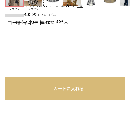
※店頭受取なら
送料無料
詳細
配送
：
通常、ご注文より1～5営業日にて出荷
詳細
ブラウン
ブラック
4.3
（4）
レビューを見る
コーディネート
お気に入りアイテム登録者数
509
人
カートに入れる