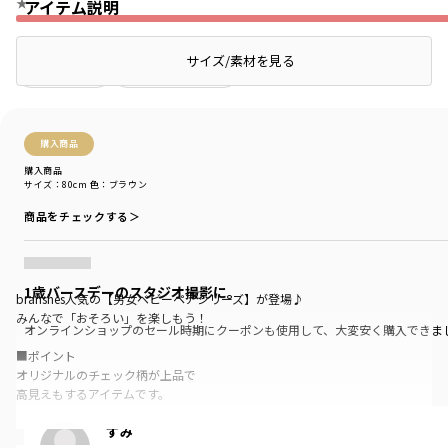
★
アイテム説明
サイズ/素材を見る
絞り込み
表示：新しい順
購入商品
購入商品
サイズ：80cm
色：ブラウン
商品をチェックする＞
1歳バースデーのスタジオ撮影に。
branshes人気の【男女ベビーペアシリーズ】が登場♪
みんなで「おそろい」を楽しもう！
オンラインショップのセール時期にクーポンも使用して、大変安く購入できま
■ポイント
オリジナルのチェック柄が上品で
高見えもするアイテムです。
すみ
ブラウンのガンクラブチェックは