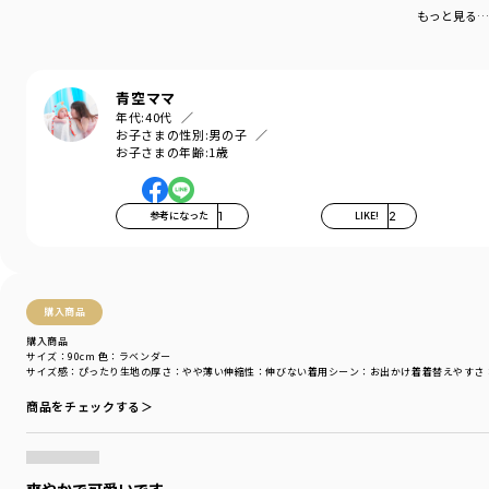
-----
もっと見る…
伸縮性：なし
透け感：ラベンダーカラーはカラー特色により、
若干透け感がございます。
青空ママ
ブランド
／
branshes
年代:
40代
シーズン
／
アウトレット
お子さまの性別:
男の子
お子さまの年齢:
1歳
カテゴリ
／
トップス
>
シャツ・ブラウス
カラー
／
パープル
性別タイプ
／
BOY
対象イベント
／
再値下げアイテム
参考になった
1
LIKE!
2
商品番号
／
11-5209-403
購入商品
購入商品
サイズ：90cm
色：ラベンダー
サイズ感
：ぴったり
生地の厚さ
：やや薄い
伸縮性
：伸びない
着用シーン
：お出かけ着
着替えやすさ
商品をチェックする＞