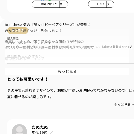
参考になった
0
LIKE!
0
branshes人気の【男女ベビーペアシリーズ】が登場♪
みんなで「おそろい」を楽しもう！
購入商品
購入商品
春夏におすすめ、薄手で柔らかな肌触りが特徴の
サイズ：100cm
色：オフホワイト
ダンガリー素材とサッカー素材を使用したアイテムです。
サイズ感
：ぴったり
生地の厚さ
：やや薄い
伸縮性
：伸びない
着用シーン
：お出かけ着
着替えやすさ
商品をチェックする＞
清涼感のあるデザインで
カラーによって雰囲気が違う2色なので
おそろいやリンクコーデをより楽しんでいただけます。
もっと見る
とっても可愛いです！
本体部分に綿100％素材を使用しているので
吸湿性にすぐれており汗ばむ季節にぴったり。
男の子でも着れるデザインで、刺繍が可愛いお洋服ってなかなかないので…と
夏に着せるのが楽しみです。
総柄のレモンと小花刺繍は上品な色合いで仕上げているので
男の子にも抵抗なく着用していただけます。
もっと見る…
ボタンを上までしめて、きちんと感のあるスタイリングや
Tシャツの上にサッと羽織ったスタイリングもおすすめ。
たぬたぬ
年代:
30代
ちょっとしたお出かけや旅行などにもぴったりです。