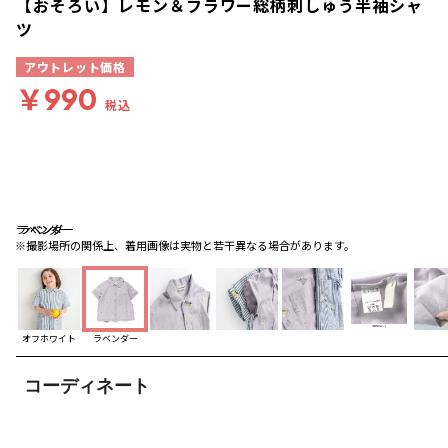
【おそろい】レモン＆フラワー総柄刺しゅう半袖シャ
ツ
アウトレット価格
￥990
税込
ラベンダー
ラベンダー
ラベンダー
※撮影場所の関係上、着用画像は実物と若干異なる場合があります。
オフホワイト
ラベンダー
コーディネート