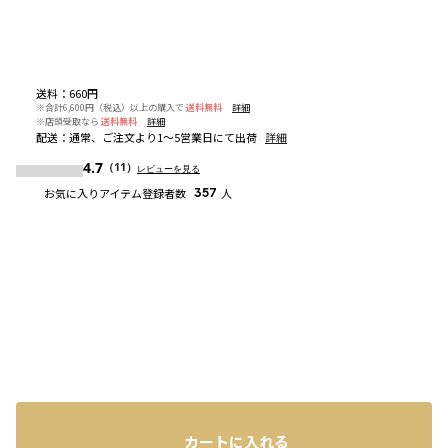
送料
：
660円
※合計6,600円（税込）以上の購入で
送料無料
詳細
※店頭受取なら
送料無料
詳細
配送
：
通常、ご注文より1～5営業日にて出荷
詳細
4.7
（11）
レビューを見る
お気に入りアイテム登録者数
357
人
カートに入れる