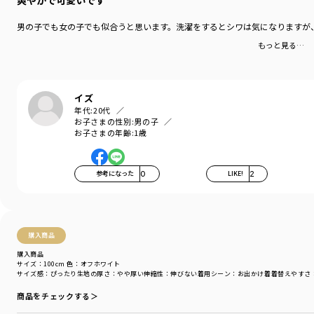
爽やかで可愛いです
男の子でも女の子でも似合うと思います。洗濯をするとシワは気になりますが
もっと見る…
イズ
年代:
20代
お子さまの性別:
男の子
お子さまの年齢:
1歳
参考になった
0
LIKE!
2
購入商品
購入商品
サイズ：100cm
色：オフホワイト
サイズ感
：ぴったり
生地の厚さ
：やや厚い
伸縮性
：伸びない
着用シーン
：お出かけ着
着替えやすさ
商品をチェックする＞