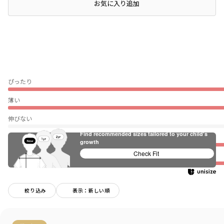
店頭在庫を確認する
お気に入り追加
ぴったり
薄い
伸びない
Find recommended sizes tailored to your child's
普段着（通園・通学）
growth
Check Fit
★
絞り込み
表示：新しい順