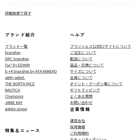
詳細検索で探す
ブランド紹介
ヘルプ
ブランド一覧
ブランシェス公式ECサイト
について
branshes
ご注文について
DRC branshes
配送について
Ou? by EDWIN
返品・交換について
b.+A branshes by AYA KANEKO
サイズについて
aBity select.
会員について
THE NORTH FACE
ポイント・クーポン等について
NAUTICA
ギフトラッピング
Champion
よくある質問
JAMIE KAY
お問い合わせ
gelato pique
企業情報
運営会社
採用情報
特集＆ニュース
ご利用規約
セキュリティポリシー