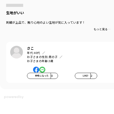
生地がいい
刺繍が上品で、触り心地のよい生地が気に入っています！
もっと見る…
さこ
年代:
40代
お子さまの性別:
男の子
お子さまの年齢:
3歳
参考になった
0
LIKE!
2