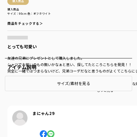
購入商品
購入商品
サイズ：90cm
色：オフホワイト
商品をチェックする＞
とっても可愛い
友達の兄弟にプレゼントとして購入しました。
シャツでお揃いのもの無いかなぁと思い、探してたところこちらを発見！！
アイテム説明
完全に一緒ではつまらないけど、兄弟コーデだなと思うものがよくてこちら
ミモザがとっても可愛い。友達も凄く喜んでくれました。
サイズ/素材を見る
プレゼントでお願いをしたのですが、綺麗にラッピングしてくれてあり素敵な
もっと見る…
まにゃん29