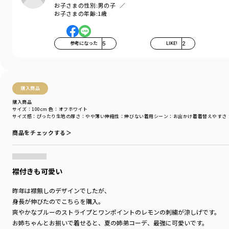
お子さまの性別:
男の子
お子さまの年齢:
1歳
【おそろいシリーズ商品一覧】
ベビー男児：01-5239-313 【おそろい】レモン＆フラワー総柄刺しゅう半
袖カバーオール
参考になった
5
LIKE!
2
ベビー女児：02-5239-030 【おそろい】レモン＆フラワー総柄刺しゅうカ
バーオール
ベビー雑貨：04-5276-668 【おそろい】レモン＆フラワー総柄刺しゅうス
タイ
ベビー雑貨：04-5285-669 【おそろい】レモン＆フラワー総柄刺しゅうヘ
購入商品
アバンド
購入商品
キッズ男児：11-5209-403 【おそろい】レモン＆フラワー総柄刺しゅう半
サイズ：100cm
色：オフホワイト
袖シャツ
サイズ感
：ぴったり
生地の厚さ
：やや薄い
伸縮性
：伸びない
着用シーン
：お出かけ着
着替えやすさ
キッズ男児：11-5206-411 【おそろい】レモン＆フラワー総柄刺しゅう切
商品をチェックする＞
替半袖Tシャツ
キッズ男児：11-5231-407 【おそろい】レモン＆フラワー総柄刺しゅうハ
ーフパンツ
キッズ女児：12-5206-161 【おそろい】レモン＆フラワー総柄刺しゅうド
襟付きも可愛い
ッキングTシャツ
キッズ女児：12-5214-165 【おそろい】レモン＆フラワー総柄刺しゅうチ
昨年は襟無しのデザインでしたが、
ュニック
身長が伸びたのでこちらを購入。
キッズ女児：12-5231-169 【おそろい】レモン＆フラワー総柄刺しゅうシ
ョートパンツ
爽やかなブルーのストライプとワンポイントのレモンの刺繍が涼しげです。
お姉ちゃんとお揃いで着せると、夏の姉弟コーデ、最強に可愛いです。