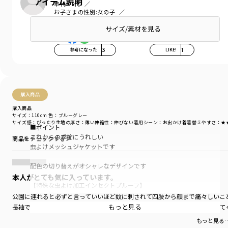
アイテム説明
年代:
40代
お子さまの性別:
女の子
お子さまの年齢:
9歳
サイズ/素材を見る
参考になった
3
LIKE!
1
購入商品
購入商品
サイズ：110cm
色：ブルーグレー
サイズ感
：ぴったり
生地の厚さ
：薄い
伸縮性
：伸びない
着用シーン
：お出かけ着
着替えやすさ
：★
■ポイント
これからの季節にうれしい
商品をチェックする＞
虫よけメッシュジャケットです
配色の切り替えがオシャレなデザインです
本人がとても気に入っています。
【特殊な虫よけ加工インセクトプルーフ】
防虫効果のある成分は無色、無臭で
公園に連れると必ずと言っていいほど蚊に刺されて四肢から顔まで痛々しいこ
菊などの花に含まれる物質に似た物質です
もっと見る
長袖で暑い時期でも着れてデザイン性も本人が気に入っていて嫌がらずに着て
もっと見る
お子さまにも周囲にも気付かれず、