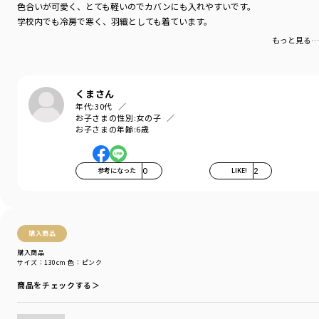
カラー
／
ピンク
色合いが可愛く、とても軽いのでカバンにも入れやすいです。
性別タイプ
／
GIRL
学校内でも冷房で寒く、羽織としても着ています。
BOY
もっと見る…
商品番号
／
11-5210-405
くまさん
年代:
30代
お子さまの性別:
女の子
お子さまの年齢:
6歳
参考になった
0
LIKE!
2
購入商品
購入商品
サイズ：130cm
色：ピンク
商品をチェックする＞