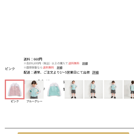
送料
：
660円
※合計6,600円（税込）以上の購入で
送料無料
詳細
※店頭受取なら
送料無料
詳細
ピンク
配送
：
通常、ご注文より1～5営業日にて出荷
詳細
5.0
（4）
レビューを見る
お気に入りアイテム登録者数
285
人
ピンク
ブルーグレー