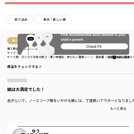
絞り込み
表示：新しい順
Find recommended sizes tailored to your
child's growth
購入商品
Check Fit
購入商品
サイズ：150cm
色：ピンク
サイズ感
：ぴったり
生地の厚さ
：薄い
伸縮性
：伸びない
着用シーン
：普段着（通園・通学）
着替え
商品をチェックする＞
娘は大満足でした！
虫ぎらいで、ノースリーブ等をいやがる娘には、丁度良いアウターとなりまし
もっと見る…
ゆう