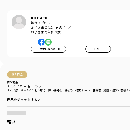
従来の虫除けアイテム（スプレー、塗り薬、
シール等）に懸念される吸引や誤飲がない為、
安心・安全です
no name
年代:
30代
野外でも虫が近寄りにくく、
お子さまの性別:
男の子
お洗濯後も効果が長続きします♪
お子さまの年齢:
2歳
メッシュ素材なので通気性が良く、
薄手だから暑い夏でもサッと羽織れて、
参考になった
0
LIKE!
1
一枚持っていると重宝するアイテムです
-----
伸縮性：なし
透け感：あり
購入商品
ポケット：あり
購入商品
サイズ：130cm
色：ピンク
サイズ感
：ゆったり
生地の厚さ
：薄い
伸縮性
：伸びない
着用シーン
：普段着（通園・通学）
着替え
着用イメージ/カラー：ブルーグレー
モデル：身長108.0cm 体重17kg
商品をチェックする＞
サイズ：サイズ110
ブランド
／
branshes
シーズン
／
アウトレット
軽い
カテゴリ
／
アウター
>
ジャケット・コート