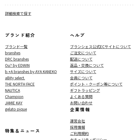
詳細検索で探す
ブランド紹介
ヘルプ
ブランド一覧
ブランシェス公式ECサイト
について
branshes
ご注文について
DRC branshes
配送について
Ou? by EDWIN
返品・交換について
b.+A branshes by AYA KANEKO
サイズについて
aBity select.
会員について
THE NORTH FACE
ポイント・クーポン等について
NAUTICA
ギフトラッピング
Champion
よくある質問
JAMIE KAY
お問い合わせ
gelato pique
企業情報
運営会社
採用情報
特集＆ニュース
ご利用規約
セキュリティポリシー