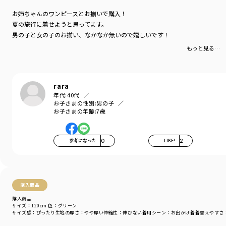
お姉ちゃんのワンピースとお揃いで購入！
夏の旅行に着せようと思ってます。
男の子と女の子のお揃い、なかなか無いので嬉しいです！
もっと見る…
rara
年代:
40代
お子さまの性別:
男の子
お子さまの年齢:
7歳
参考になった
0
LIKE!
2
購入商品
購入商品
サイズ：120cm
色：グリーン
サイズ感
：ぴったり
生地の厚さ
：やや厚い
伸縮性
：伸びない
着用シーン
：お出かけ着
着替えやすさ