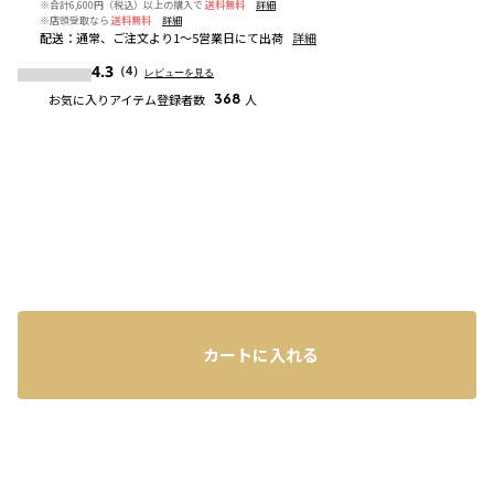
※合計6,600円（税込）以上の購入で
送料無料
詳細
※店頭受取なら
送料無料
詳細
配送
：
通常、ご注文より1～5営業日にて出荷
詳細
4.3
（4）
レビューを見る
お気に入りアイテム登録者数
368
人
カートに入れる