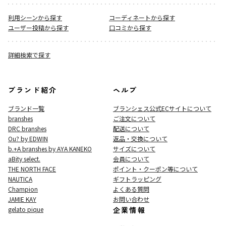
利用シーンから探す
コーディネートから探す
ユーザー投稿から探す
口コミから探す
詳細検索で探す
ブランド紹介
ヘルプ
ブランド一覧
ブランシェス公式ECサイト
について
branshes
ご注文について
DRC branshes
配送について
Ou? by EDWIN
返品・交換について
b.+A branshes by AYA KANEKO
サイズについて
aBity select.
会員について
THE NORTH FACE
ポイント・クーポン等について
NAUTICA
ギフトラッピング
Champion
よくある質問
JAMIE KAY
お問い合わせ
gelato pique
企業情報