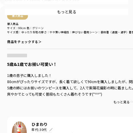
深みのある色合いが特徴
もっと見る
一枚での着用はもちろん、インナーにタンクトップや
購入商品
Tシャツを合わせて羽織りとして、普段のスタイリングに
購入商品
プラスするのもおすすめ
サイズ：90cm
色：グリーン
サイズ感
：ゆったり
生地の厚さ
：やや薄い
伸縮性
：伸びない
着用シーン
：普段着（通園・通学）
着
前開き部分のボタンはココナッツボタンを使用しています
商品をチェックする＞
ナチュラル感のあるボタンもまたポイントの一つです
ちょっとしたお出かけや旅行などにもぴったりです
5歳&1歳でお揃い可愛い！
【おそろいシリーズ商品一覧】
ベビー男児：01-5239-317 【おそろい】ブロックチェック半袖カバーオー
1歳の息子に購入しました！
ル
80cmがぴったりサイズですが、長く着て欲しくて90cmを購入しましたが、問題
ベビー女児：02-5239-041 【おそろい】ブロックチェックカバーオール
5歳の姉にはお揃いのワンピースを購入して、2人で紫陽花撮影の時に着ました
キッズ男児：11-5209-425 【おそろい】ブロックチェック半袖シャツ
爽やかでとっても可愛く普段もたくさん着れそうです(*^^*)
キッズ女児：12-5214-189 【おそろい】ブロックチェックチュニック
キッズ女児：12-5237-195 【おそろい】ブロックチェックワンピース
もっと見る…
-----
透け感：ややあり
伸縮性：なし
ひまわり
年代:
30代