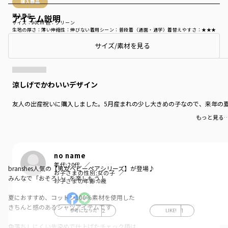
購入商品
アイテム説明
購入商品
サイズ：90cm
色：グリーン
生地の厚さ
：薄い
伸縮性
：伸びない
着用シーン
：普段着（通園・通学）
着替えやすさ
：★★★
サイズ/素材を見る
商品をチェックする＞
涼しげでかわいいデザイン
友人の出産祝いに購入しました。5月産まれの少し大きめの子なので、来年の夏
もっと見る
no name
年代:
20代
branshes人気の【男女ベビーペアシリーズ】が登場♪
お子さまの性別:
女の子
みんなで「おそろい」を楽しもう！
お子さまの年齢:
0歳
夏におすすめ、コットン100％素材を使用した
きちんと感のあるシャツアイテムです
参考になった
2
LIKE!
1
色落ちしにくい先染めで仕上げたチェック柄は