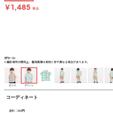
￥1,485
税込
グリーン
グリーン
グリーン
※撮影場所の関係上、着用画像は実物と若干異なる場合があります。
ピンク
グリーン
コーディネート
送料
：
660円