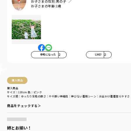
お子さまの性別:
男の子
お子さまの年齢:
1歳
着用イメージ/カラー：グリーン
モデル：身長108.5cm 体重16kg
サイズ：サイズ110
ブランド
／
branshes
シーズン
／
アウトレット
カテゴリ
／
トップス
>
シャツ・ブラウス
カラー
／
グリーン
性別タイプ
／
BOY
参考になった
2
LIKE!
2
商品番号
／
11-5209-425
購入商品
購入商品
サイズ：130cm
色：ピンク
サイズ感
：ゆったり
生地の厚さ
：やや厚い
伸縮性
：伸びない
着用シーン
：お出かけ着
着替えやすさ
商品をチェックする＞
姉とお揃い！