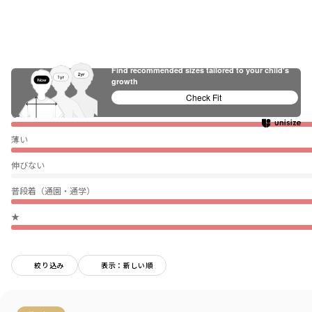
Find recommended sizes tailored to your child's
growth
Check Fit
ぴったり
薄い
伸びない
普段着（通園・通学）
★
絞り込み
表示：新しい順