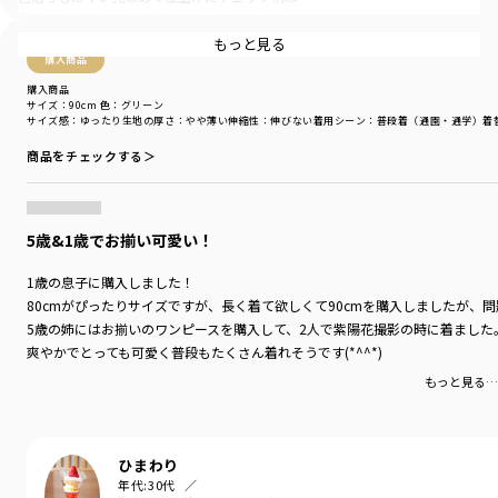
深みのある色合いが特徴
もっと見る
一枚での着用はもちろん、インナーにタンクトップや
購入商品
Tシャツを合わせて羽織りとして、普段のスタイリングに
購入商品
プラスするのもおすすめ
サイズ：90cm
色：グリーン
サイズ感
：ゆったり
生地の厚さ
：やや薄い
伸縮性
：伸びない
着用シーン
：普段着（通園・通学）
着
前開き部分のボタンはココナッツボタンを使用しています
商品をチェックする＞
ナチュラル感のあるボタンもまたポイントの一つです
ちょっとしたお出かけや旅行などにもぴったりです
5歳&1歳でお揃い可愛い！
【おそろいシリーズ商品一覧】
ベビー男児：01-5239-317 【おそろい】ブロックチェック半袖カバーオー
1歳の息子に購入しました！
ル
80cmがぴったりサイズですが、長く着て欲しくて90cmを購入しましたが、問題
ベビー女児：02-5239-041 【おそろい】ブロックチェックカバーオール
5歳の姉にはお揃いのワンピースを購入して、2人で紫陽花撮影の時に着ました
キッズ男児：11-5209-425 【おそろい】ブロックチェック半袖シャツ
爽やかでとっても可愛く普段もたくさん着れそうです(*^^*)
キッズ女児：12-5214-189 【おそろい】ブロックチェックチュニック
キッズ女児：12-5237-195 【おそろい】ブロックチェックワンピース
もっと見る…
-----
透け感：ややあり
伸縮性：なし
ひまわり
年代:
30代