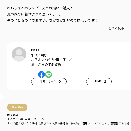
お姉ちゃんのワンピースとお揃いで購入！
夏の旅行に着せようと思ってます。
男の子と女の子のお揃い、なかなか無いので嬉しいです！
もっと見る…
rara
年代:
40代
お子さまの性別:
男の子
お子さまの年齢:
7歳
参考になった
0
LIKE!
2
購入商品
購入商品
サイズ：120cm
色：グリーン
サイズ感
：ぴったり
生地の厚さ
：やや厚い
伸縮性
：伸びない
着用シーン
：お出かけ着
着替えやすさ