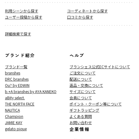
利用シーンから探す
コーディネートから探す
ユーザー投稿から探す
口コミから探す
詳細検索で探す
ブランド紹介
ヘルプ
ブランド一覧
ブランシェス公式ECサイト
について
branshes
ご注文について
DRC branshes
配送について
Ou? by EDWIN
返品・交換について
b.+A branshes by AYA KANEKO
サイズについて
aBity select.
会員について
THE NORTH FACE
ポイント・クーポン等について
NAUTICA
ギフトラッピング
Champion
よくある質問
JAMIE KAY
お問い合わせ
gelato pique
企業情報