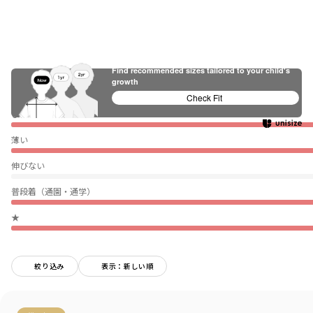
Find recommended sizes tailored to your child's
growth
Check Fit
ぴったり
薄い
伸びない
普段着（通園・通学）
★
絞り込み
表示：新しい順