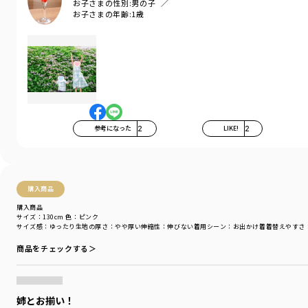
お子さまの性別:
男の子
お子さまの年齢:
1歳
着用イメージ/カラー：グリーン
モデル：身長108.5cm 体重16kg
サイズ：サイズ110
ブランド
／
branshes
シーズン
／
アウトレット
カテゴリ
／
トップス
>
シャツ・ブラウス
カラー
／
グリーン
性別タイプ
／
BOY
参考になった
2
LIKE!
2
商品番号
／
11-5209-425
購入商品
購入商品
サイズ：130cm
色：ピンク
サイズ感
：ゆったり
生地の厚さ
：やや厚い
伸縮性
：伸びない
着用シーン
：お出かけ着
着替えやすさ
商品をチェックする＞
姉とお揃い！