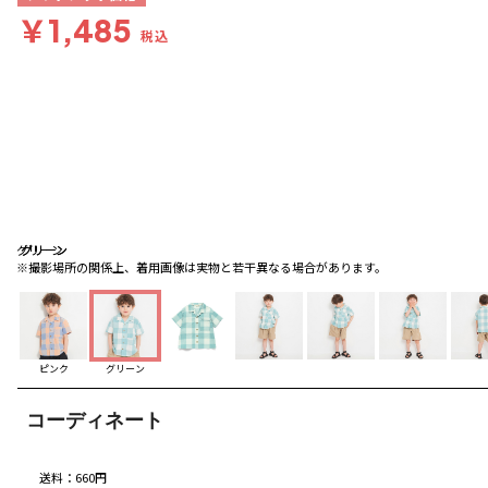
￥1,485
税込
グリーン
グリーン
グリーン
※撮影場所の関係上、着用画像は実物と若干異なる場合があります。
ピンク
グリーン
コーディネート
送料
：
660円