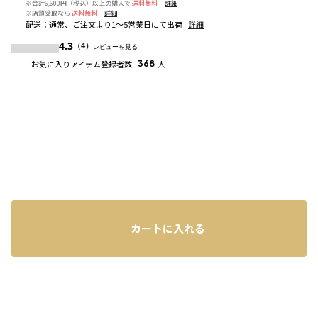
※合計6,600円（税込）以上の購入で
送料無料
詳細
※店頭受取なら
送料無料
詳細
配送
：
通常、ご注文より1～5営業日にて出荷
詳細
4.3
（4）
レビューを見る
お気に入りアイテム登録者数
368
人
カートに入れる