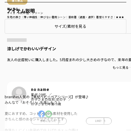
購入商品
アイテム説明
購入商品
サイズ：90cm
色：グリーン
生地の厚さ
：薄い
伸縮性
：伸びない
着用シーン
：普段着（通園・通学）
着替えやすさ
：★★★
サイズ/素材を見る
商品をチェックする＞
涼しげでかわいいデザイン
友人の出産祝いに購入しました。5月産まれの少し大きめの子なので、来年の夏
もっと見る
no name
年代:
20代
branshes人気の【男女ベビーペアシリーズ】が登場♪
お子さまの性別:
女の子
みんなで「おそろい」を楽しもう！
お子さまの年齢:
0歳
夏におすすめ、コットン100％素材を使用した
きちんと感のあるシャツアイテムです
参考になった
2
LIKE!
1
色落ちしにくい先染めで仕上げたチェック柄は