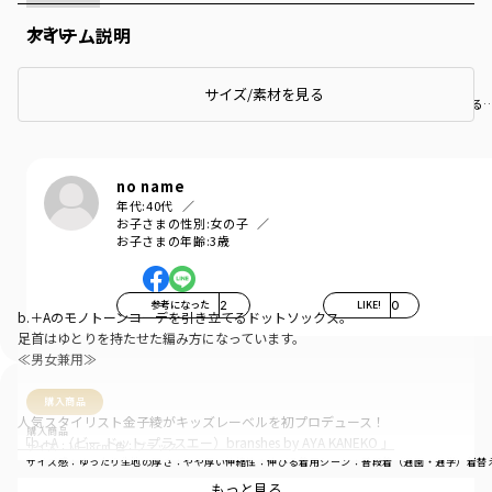
大きい
アイテム説明
娘には幅が大きく、ズルズルと下がってきてしまいました。
サイズ/素材を見る
もっと見る
no name
年代:
40代
お子さまの性別:
女の子
お子さまの年齢:
3歳
参考になった
2
LIKE!
0
b.＋Aのモノトーンコーデを引き立てるドットソックス。
足首はゆとりを持たせた編み方になっています。
≪男女兼用≫
購入商品
人気スタイリスト金子綾がキッズレーベルを初プロデュース！
購入商品
「b.+A （ビー ドット プラスエー）branshes by AYA KANEKO 」
サイズ：16-18cm
色：ブラック
サイズ感
：ゆったり
生地の厚さ
：やや厚い
伸縮性
：伸びる
着用シーン
：普段着（通園・通学）
着替
b.+A 季節、年齢、性別もボーダーレスに…
もっと見る