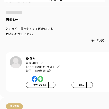
商品をチェックする＞
ベーシックの延長にちょっとおめかしがあって…
日常に寄り添いながら プラスαを楽しんで頂けますように！♡
by AYA KANEKO
可愛い〜
-----
透け感：なし
とにかく、履きやすくて可愛いです。
伸縮性：あり
色違いも欲しいです。
スタイリスト 金子綾 1979 年生まれ。
『VERY』や『Oggi』といったファッション誌をはじめ、YouTube、ブランド
もっと見る…
のコラボレーション&ディレクション、など、活動の幅は多岐にわたる。
プライベートでは2人の女の子のママであり、次女の出産を機に出版した『妊
婦本。自分らしくいつもどおり』(光文社)など著書も多数。
ゆうち
Instagramのフォロワー数は20 万人を超える。
年代:
40代
・Instagram:@ayaaa0707
お子さまの性別:
女の子
(https://www.instagram.com/ayaaa0707)
お子さまの年齢:
5歳
・YouTube＠aya_kaneko
(https://www.youtube.com/@aya_kaneko)
参考になった
0
LIKE!
0
ブランド
／
branshes
b.+A
シーズン
／
アウトレット
カテゴリ
／
レッグウェア
>
靴下・ソックス
カラー
／
ブラック
購入商品