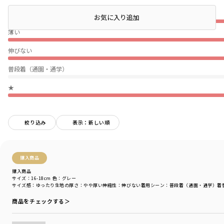
ぴったり
お気に入り追加
薄い
伸びない
普段着（通園・通学）
★
絞り込み
表示：新しい順
購入商品
購入商品
サイズ：16-18cm
色：グレー
サイズ感
：ゆったり
生地の厚さ
：やや厚い
伸縮性
：伸びない
着用シーン
：普段着（通園・通学）
着
商品をチェックする＞