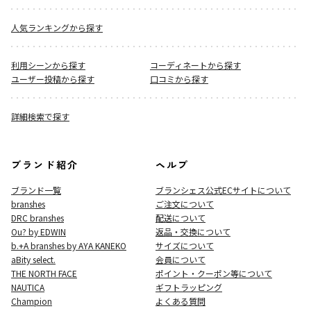
人気ランキングから探す
利用シーンから探す
コーディネートから探す
ユーザー投稿から探す
口コミから探す
詳細検索で探す
ブランド紹介
ヘルプ
ブランド一覧
ブランシェス公式ECサイト
について
branshes
ご注文について
DRC branshes
配送について
Ou? by EDWIN
返品・交換について
b.+A branshes by AYA KANEKO
サイズについて
aBity select.
会員について
THE NORTH FACE
ポイント・クーポン等について
NAUTICA
ギフトラッピング
Champion
よくある質問