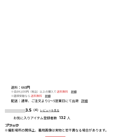
送料
：
660円
※合計6,600円（税込）以上の購入で
送料無料
詳細
※店頭受取なら
送料無料
詳細
配送
：
通常、ご注文より1～5営業日にて出荷
詳細
3.5
（4）
レビューを見る
お気に入りアイテム登録者数
132
人
ブラック
ブラック
ブラック
※撮影場所の関係上、着用画像は実物と若干異なる場合があります。