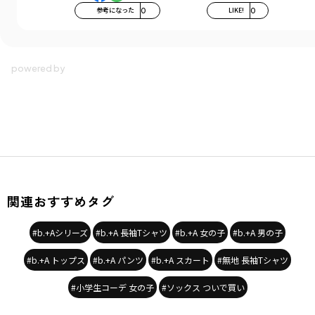
参考になった
0
LIKE!
0
関連おすすめタグ
#b.+Aシリーズ
#b.+A 長袖Tシャツ
#b.+A 女の子
#b.+A 男の子
#b.+A トップス
#b.+A パンツ
#b.+A スカート
#無地 長袖Tシャツ
#小学生コーデ 女の子
#ソックス ついで買い