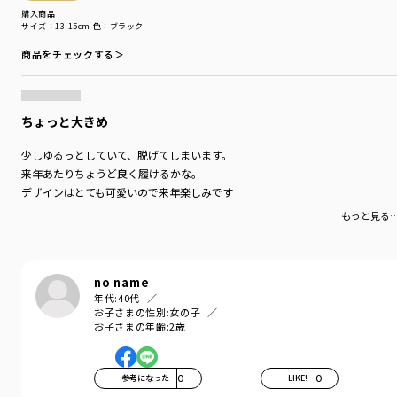
性別タイプ
／
GIRL
購入商品
BOY
サイズ：13-15cm
色：ブラック
商品番号
／
12-3663-928
商品をチェックする＞
ちょっと大きめ
少しゆるっとしていて、脱げてしまいます。
来年あたりちょうど良く履けるかな。
デザインはとても可愛いので来年楽しみです
もっと見る
no name
年代:
40代
お子さまの性別:
女の子
お子さまの年齢:
2歳
参考になった
0
LIKE!
0