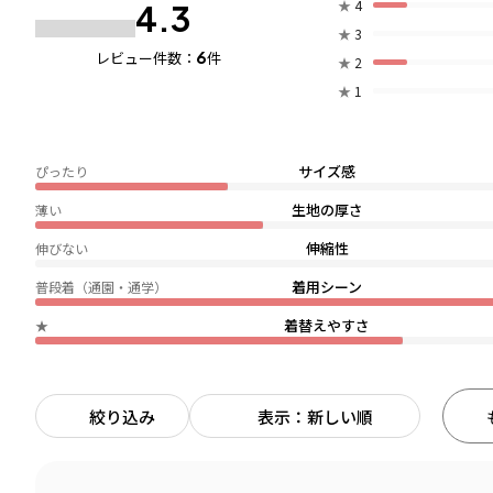
★
4
4.3
★
3
6
レビュー件数：
件
★
2
★
1
サイズ感
ぴったり
生地の厚さ
薄い
伸縮性
伸びない
着用シーン
普段着（通園・通学）
着替えやすさ
★
絞り込み
表示：新しい順