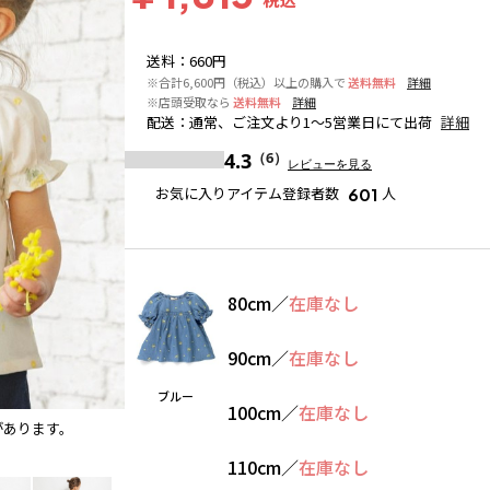
送料
：
660円
※合計6,600円（税込）以上の購入で
送料無料
詳細
※店頭受取なら
送料無料
詳細
配送
：
通常、ご注文より1～5営業日にて出荷
詳細
4.3
（6）
レビューを見る
お気に入りアイテム登録者数
人
601
80cm
／
在庫なし
90cm
／
在庫なし
ブルー
100cm
／
在庫なし
があります。
ブルー
※撮影場所の関係上、着用画像は実物と若干異な
110cm
／
在庫なし