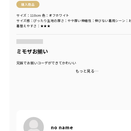
購入商品
サイズ：110cm
色：オフホワイト
サイズ感
：ぴったり
生地の厚さ
：やや厚い
伸縮性
：伸びない
着用シーン
：
着替えやすさ
：★★★
商品をチェックする＞
ミモザお揃い
兄妹でお揃いコーデができてかわいい
もっと見る…
no name