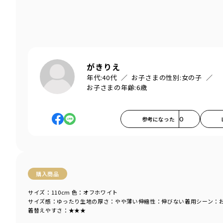
がきりえ
年代:
40代
お子さまの性別:
女の子
お子さまの年齢:
6歳
参考になった
0
購入商品
サイズ：110cm
色：オフホワイト
サイズ感
：ゆったり
生地の厚さ
：やや薄い
伸縮性
：伸びない
着用シーン
：
着替えやすさ
：★★★
商品をチェックする＞