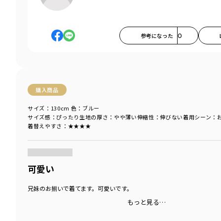
参考になった
0
購入商品
サイズ：130cm
色：ブルー
サイズ感
：ぴったり
生地の厚さ
：やや薄い
伸縮性
：伸びない
着用シーン
：
着替えやすさ
：★★★★
商品をチェックする＞
可愛い
兄妹のお揃いで着てます。可愛いです。
もっと見る…