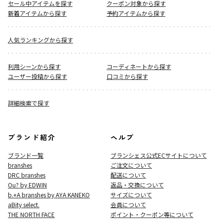
セール中アイテムを探す
クーポン対象から探す
新着アイテムから探す
予約アイテムから探す
人気ランキングから探す
利用シーンから探す
コーディネートから探す
ユーザー投稿から探す
口コミから探す
詳細検索で探す
ブランド紹介
ヘルプ
ブランド一覧
ブランシェス公式ECサイト
について
branshes
ご注文について
DRC branshes
配送について
Ou? by EDWIN
返品・交換について
b.+A branshes by AYA KANEKO
サイズについて
aBity select.
会員について
THE NORTH FACE
ポイント・クーポン等について