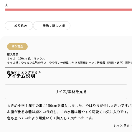
★
絞り込み
表示：新しい順
購入商品
購入商品
サイズ：150cm
色：ミックス
サイズ感
：ゆったり
生地の厚さ
：やや厚い
伸縮性
：伸びる
着用シーン
：普段着（通園・通学）
着替
商品をチェックする＞
アイテム説明
サイズ/素材を見る
可愛い‼︎
大きめ小学１年生の娘に150cmを購入しました。やはりまだ少し大きいです
お腹が出る水着は嫌という娘も、この水着は着やすく可愛くお気に入りです。
色も思っていたより可愛いくて購入して良かったです。
もっと見る