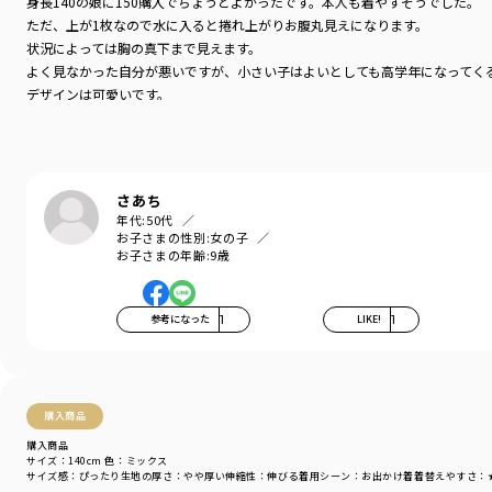
身長140の娘に150購入でちょうどよかったです。本人も着やすそうでした。
で、予めご了承くださいませ。
ただ、上が1枚なので水に入ると捲れ上がりお腹丸見えになります。
状況によっては胸の真下まで見えます。
着用イメージ/カラー：サーモンピンク
よく見なかった自分が悪いですが、小さい子はよいとしても高学年になってく
モデル：身長105.0cm 体重14.5kg
デザインは可愛いです。
サイズ：サイズ110
上がふわっとするデザインなのでその下にピタっとする生地がついていたらよ
ブランド
／
branshes
シーズン
／
アウトレット
カテゴリ
／
その他グッズ
>
水着・スイムグッズ
さあち
カラー
／
グリーン
年代:
50代
性別タイプ
／
GIRL
お子さまの性別:
女の子
商品番号
／
14-4270-832
お子さまの年齢:
9歳
参考になった
1
LIKE!
1
購入商品
購入商品
サイズ：140cm
色：ミックス
サイズ感
：ぴったり
生地の厚さ
：やや厚い
伸縮性
：伸びる
着用シーン
：お出かけ着
着替えやすさ
：