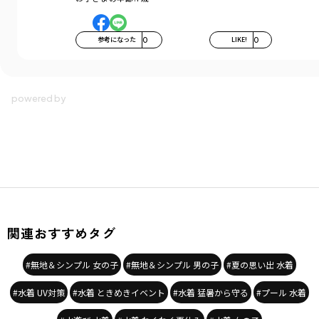
参考になった
0
LIKE!
0
関連おすすめタグ
#無地＆シンプル 女の子
#無地＆シンプル 男の子
#夏の思い出 水着
#水着 UV対策
#水着 ときめきイベント
#水着 猛暑から守る
#プール 水着