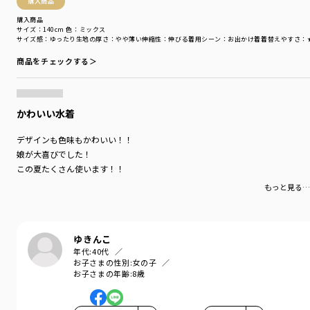
購入商品
購入商品
サイズ：140cm
色：ミックス
サイズ感
：ゆったり
生地の厚さ
：やや薄い
伸縮性
：伸びる
着用シーン
：お出かけ着
着替えやすさ
：
商品をチェックする＞
かわいい水着
デザインも色味もかわいい！！
娘が大喜びでした！
この夏たくさん使います！！
もっと見る…
ゆきんこ
年代:
40代
お子さまの性別:
女の子
お子さまの年齢:
8歳