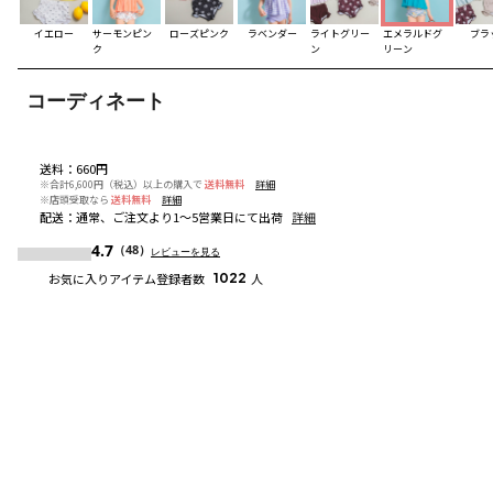
イエロー
サーモンピン
ローズピンク
ラベンダー
ライトグリー
エメラルドグ
ブラ
ク
ン
リーン
コーディネート
送料
：
660円
※合計6,600円（税込）以上の購入で
送料無料
詳細
※店頭受取なら
送料無料
詳細
配送
：
通常、ご注文より1～5営業日にて出荷
詳細
4.7
（48）
レビューを見る
お気に入りアイテム登録者数
1022
人