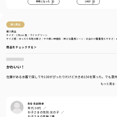
参考になった
0
LIKE!
0
購入商品
購入商品
サイズ：150cm
色：ライトグリーン
サイズ感
：ゆったり
生地の厚さ
：やや厚い
伸縮性
：伸びる
着用シーン
：お出かけ着
着替えやすさ
：
商品をチェックする＞
かわいい！
在庫がある水着で探して今130がぴったりだけど大きめ150を買った。でも
もっと見る
no name
年代:
30代
お子さまの性別:
女の子
お子さまの年齢:
7歳