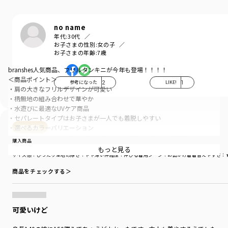
no name
年代:
30代
お子さまの性別:
女の子
お子さまの年齢:
7歳
branshes人気商品、フリルタンキニが今年も登場！！！！
＜商品ポイント＞
参考になった
2
LIKE!
1
・肩の大きなフリルデザインが可愛い
・柄無地の組み合わせで華やか
・水遊びに最適なUVケア商品
・セパレートタイプはお子さまが一人でも着脱しやすい
・選べるカラーバリエーション
購入商品
定番のドット・ストライプだけでなく、人気のレモン柄・花柄も♪
購入商品
もっと見る
サイズ：150cm
色：ミックス
サイズ感
：ぴったり
生地の厚さ
：やや薄い
伸縮性
：伸びる
着用シーン
：お出かけ着
着替えやすさ
：
-----
透け感：なし
商品をチェックする＞
伸縮性：あり
裏地：トップスの胸まわりとパンツのみあり
※140・150cmのみ胸パット付き（脇の裏部分より取り外し可能）
可愛いけど
※イエロー・ラベンダー・ローズピンクはWEB限定カラーになります。
※こちらの商品については商品到着後に返品・交換を承る事ができませんの