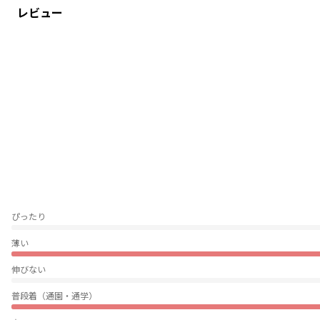
レビュー
商品番号
／
14-4169-706
ぴったり
薄い
伸びない
普段着（通園・通学）