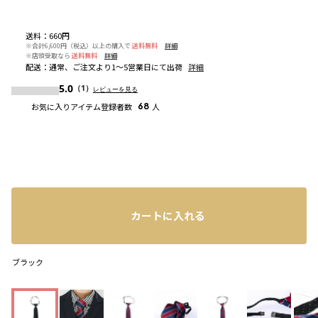
送料
：
660円
※合計6,600円（税込）以上の購入で
送料無料
詳細
※店頭受取なら
送料無料
詳細
配送
：
通常、ご注文より1～5営業日にて出荷
詳細
5.0
（1）
レビューを見る
お気に入りアイテム登録者数
68
人
カートに入れる
ブラック