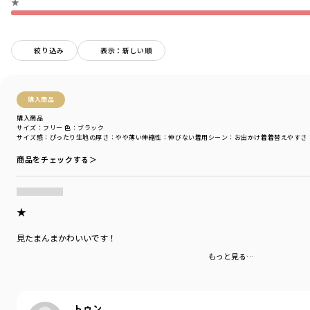
★
絞り込み
表示：新しい順
購入商品
購入商品
サイズ：フリー
色：ブラック
サイズ感
：ぴったり
生地の厚さ
：やや薄い
伸縮性
：伸びない
着用シーン
：お出かけ着
着替えやすさ
商品をチェックする＞
★
見たまんまかわいいです！
もっと見る…
トゥン