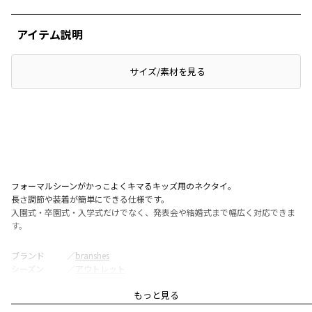
アイテム説明
サイズ/素材を見る
フォーマルシーンがかっこよくキマるキッズ用のネクタイ。
長さ調節や装着が簡単にできる仕様です。
入園式・卒園式・入学式だけでなく、発表会や結婚式まで幅広く対応できま
す。
ブランド
／
branshes
シーズン
／
アウトレット
カテゴリ
／
フォーマル・セレモニー
>
スーツ・ジャケット
もっと見る
カラー
／
ブラック
性別タイプ
／
BOY