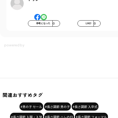
参考になった
0
LIKE!
0
関連おすすめタグ
#男の子 セール
#長さ調節 男の子
#長さ調節 入卒式
#長さ調節 入園・入学
#長さ調節 ハレの日
#長さ調節 フォーマル