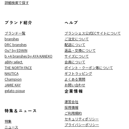
詳細検索で探す
ブランド紹介
ヘルプ
ブランド一覧
ブランシェス公式ECサイト
について
branshes
ご注文について
DRC branshes
配送について
Ou? by EDWIN
返品・交換について
b.+A branshes by AYA KANEKO
サイズについて
aBity select.
会員について
THE NORTH FACE
ポイント・クーポン等について
NAUTICA
ギフトラッピング
Champion
よくある質問
JAMIE KAY
お問い合わせ
gelato pique
企業情報
運営会社
採用情報
特集＆ニュース
ご利用規約
セキュリティポリシー
特集
プライバシーポリシー
ニュース