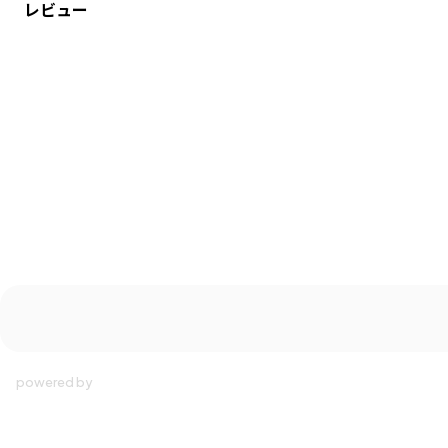
レビュー
カラー
／
グレー
性別タイプ
／
GIRL
BOY
商品番号
／
14-5163-791