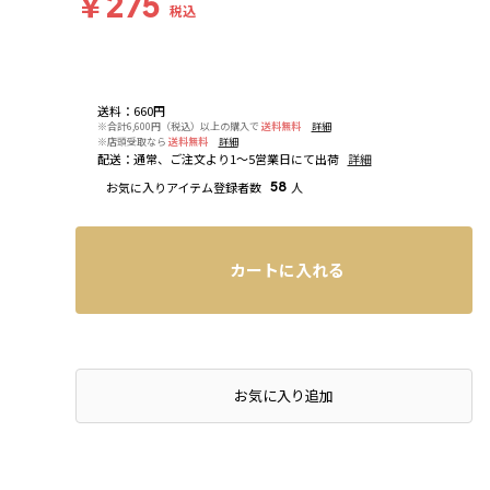
￥275
税込
送料
：
660円
※合計6,600円（税込）以上の購入で
送料無料
詳細
※店頭受取なら
送料無料
詳細
配送
：
通常、ご注文より1～5営業日にて出荷
詳細
お気に入りアイテム登録者数
58
人
カートに入れる
お気に入り追加