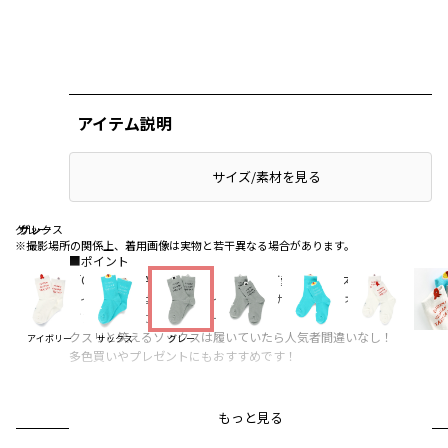
アイテム説明
サイズ/素材を見る
グレー
グレー
サックス
※撮影場所の関係上、着用画像は実物と若干異なる場合があります。
■ポイント
「OHIRUGOHAN TABETA?」のロゴが可愛いソックスです。
アイボリーにはタコさんウインナー、サックスにはオムライス、
グレーにはおにぎりのモチーフが♡
クスリと笑えるソックスは履いていたら人気者間違いなし！
アイボリー
サックス
グレー
多色買いやプレゼントにもおすすめです！
ブランド
／
branshes
もっと見る
シーズン
／
アウトレット
カテゴリ
／
レッグウェア
>
靴下・ソックス