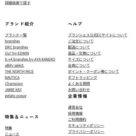
詳細検索で探す
ブランド紹介
ヘルプ
ブランド一覧
ブランシェス公式ECサイト
について
branshes
ご注文について
DRC branshes
配送について
Ou? by EDWIN
返品・交換について
b.+A branshes by AYA KANEKO
サイズについて
aBity select.
会員について
THE NORTH FACE
ポイント・クーポン等について
NAUTICA
ギフトラッピング
Champion
よくある質問
JAMIE KAY
お問い合わせ
gelato pique
企業情報
運営会社
採用情報
特集＆ニュース
ご利用規約
セキュリティポリシー
特集
プライバシーポリシー
ニュース