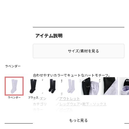
アイテム説明
サイズ/素材を見る
ラベンダー
合わせやすいカラーでキュートなハートモチーフ。
コーディネートのポイントになるハイソックスです。
ブランド
／
branshes
ラベンダー
ブラック
シーズン
／
アウトレット
カテゴリ
／
レッグウェア
>
靴下・ソックス
カラー
／
パープル
性別タイプ
／
GIRL
もっと見る
商品番号
／
14-5163-890