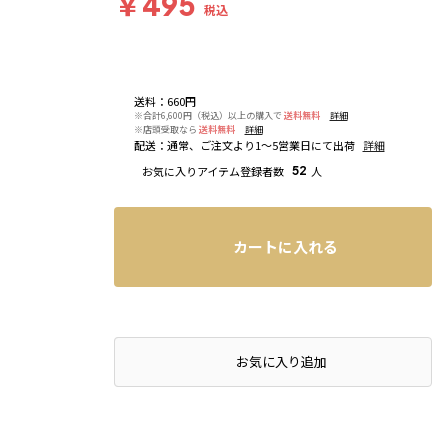
￥495
税込
送料
：
660円
※合計6,600円（税込）以上の購入で
送料無料
詳細
※店頭受取なら
送料無料
詳細
配送
：
通常、ご注文より1～5営業日にて出荷
詳細
お気に入りアイテム登録者数
52
人
カートに入れる
店頭在庫を確認する
お気に入り追加