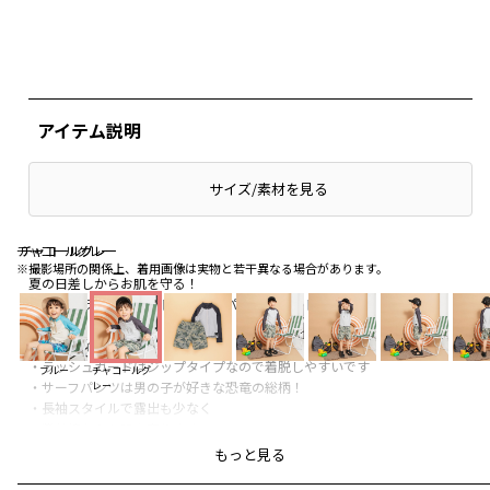
アイテム説明
サイズ/素材を見る
チャコールグレー
チャコールグレー
チャコールグレー
※撮影場所の関係上、着用画像は実物と若干異なる場合があります。
夏の日差しからお肌を守る！
配色長袖ラッシュガードとサーフパンツのセット水着♪
■商品ポイント
・ラッシュガードはジップタイプなので着脱しやすいです
ブルー
チャコールグ
・サーフパンツは男の子が好きな恐竜の総柄！
レー
・長袖スタイルで露出も少なく
紫外線からも肌を守ります
・水遊びに最適なUVケア商品です
もっと見る
・内側には目の細かい生地のインナーショーツが