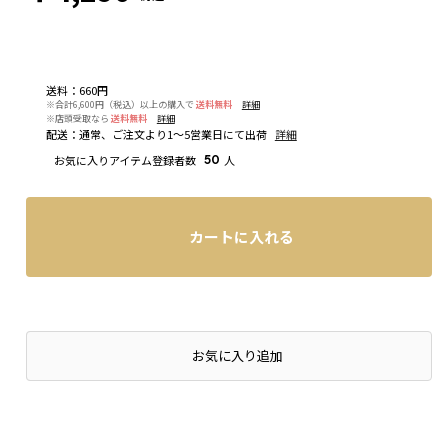
送料
：
660円
※合計6,600円（税込）以上の購入で
送料無料
詳細
※店頭受取なら
送料無料
詳細
配送
：
通常、ご注文より1～5営業日にて出荷
詳細
お気に入りアイテム登録者数
50
人
カートに入れる
店頭在庫を確認する
お気に入り追加