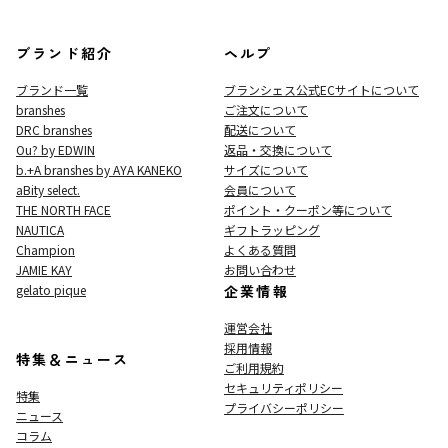
ブランド紹介
ヘルプ
ブランド一覧
ブランシェス公式ECサイト
について
branshes
ご注文について
DRC branshes
配送について
Ou? by EDWIN
返品・交換について
b.+A branshes by AYA KANEKO
サイズについて
aBity select.
会員について
THE NORTH FACE
ポイント・クーポン等について
NAUTICA
ギフトラッピング
Champion
よくある質問
JAMIE KAY
お問い合わせ
gelato pique
企業情報
運営会社
採用情報
特集＆ニュース
ご利用規約
セキュリティポリシー
特集
プライバシーポリシー
ニュース
コラム