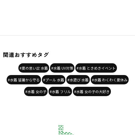
関連おすすめタグ
#夏の思い出 水着
#水着 UV対策
#水着 ときめきイベント
#水着 猛暑から守る
#プール 水着
#水遊び 水着
#水着 わくわく夏休み
#水着 女の子
#水着 フリル
#水着 女の子の大好き