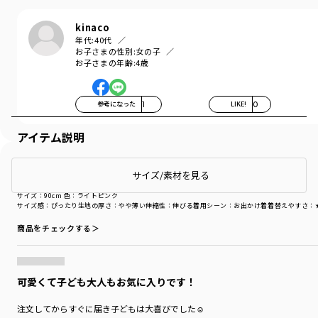
kinaco
年代:
40代
お子さまの性別:
女の子
お子さまの年齢:
4歳
参考になった
1
LIKE!
0
アイテム説明
購入商品
サイズ/素材を見る
購入商品
サイズ：90cm
色：ライトピンク
サイズ感
：ぴったり
生地の厚さ
：やや薄い
伸縮性
：伸びる
着用シーン
：お出かけ着
着替えやすさ
：
商品をチェックする＞
可愛くて子ども大人もお気に入りです！
注文してからすぐに届き子どもは大喜びでした☺️