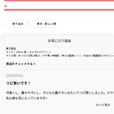
★
絞り込み
表示：新しい順
店頭在庫を確認する
お気に入り追加
購入商品
購入商品
サイズ：130cm
色：エメラルドグリーン
サイズ感
：ゆったり
生地の厚さ
：やや薄い
伸縮性
：伸びる
着用シーン
：お出かけ着
着替えやすさ
：
商品をチェックする＞
リピ買いです！
可愛いし、着せやすいし、子どもも着やすいみたいでリピ買いしました。カラー
私も娘も気に入っています😊✨
もっと見る…