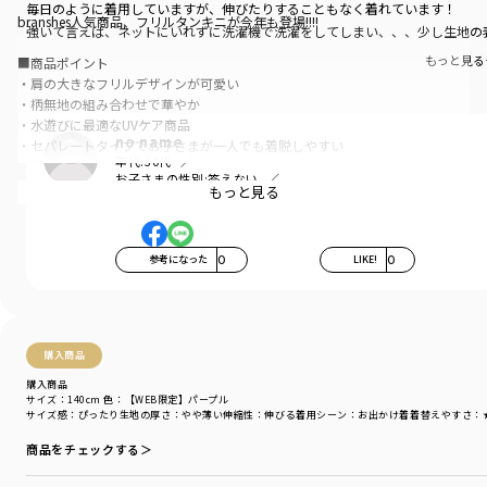
毎日のように着用していますが、伸びたりすることもなく着れています！
branshes人気商品、フリルタンキニが今年も登場!!!!
強いて言えば、ネットにいれずに洗濯機で洗濯をしてしまい、、、少し生地の表
もっと見る
■商品ポイント
・肩の大きなフリルデザインが可愛い
・柄無地の組み合わせで華やか
・水遊びに最適なUVケア商品
no name
・セパレートタイプでお子さまが一人でも着脱しやすい
年代:
30代
・選べるカラーバリエーション
お子さまの性別:
答えない
・サイズ展開は90cm～150cmまで
もっと見る
お子さまの年齢:
3歳
※ベージュ・パープル・ライトグリーン・ブラックはWEB限定カラーとなり
ます
参考になった
0
LIKE!
0
-----
伸縮性：あり
裏地：前後身頃とパンツ部分にあり
購入商品
※140・150cmのみ胸パット付き(脇の裏部分より取り外し可能)
購入商品
サイズ：140cm
色：【WEB限定】パープル
着用イメージ/カラー：ピンク
サイズ感
：ぴったり
生地の厚さ
：やや薄い
伸縮性
：伸びる
着用シーン
：お出かけ着
着替えやすさ
：
モデル：身長108.0cm 体重17kg
商品をチェックする＞
サイズ：サイズ110