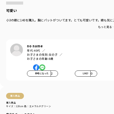
ブランド
／
branshes
シーズン
／
2026春夏
可愛い
カテゴリ
／
その他グッズ
>
水着・スイムグッズ
カラー
／
パープル
小3の娘に140を購入。胸にパットがついてます。とても可愛いです。娘も気に
性別タイプ
／
GIRL
もっと見る
対象イベント
／
ファイナルセール
商品番号
／
14-6270-870
no name
年代:
40代
お子さまの性別:
女の子
お子さまの年齢:
8歳
参考になった
2
LIKE!
0
購入商品
購入商品
サイズ：120cm
色：エメラルドグリーン