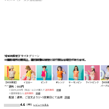
ラベンダー
【WEB限定】ライトグリーン
エメラルドグリーン
※撮影場所の関係上、着用画像は実物と若干異なる場合があります。
※撮影場所の関係上、着用画像は実物と若干異なる場合があります。
※撮影場所の関係上、着用画像は実物と若干異なる場合があります。
【WEB限定】
イエロー
ピンク
オレンジ
サーモンピン
ライトピンク
【WEB
ベージュ
ク
パープ
送料
：
660円
※合計6,600円（税込）以上の購入で
送料無料
詳細
※店頭受取なら
送料無料
詳細
配送
：
通常、ご注文より1～5営業日にて出荷
詳細
4.6
（46）
レビューを見る