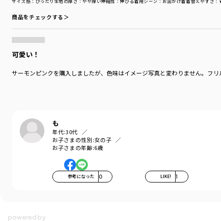
サイズ感
：ぴったり
生地の厚さ
：やや厚い
伸縮性
：伸びる
着用シーン
：お出かけ着
着替えやすさ
：
商品をチェックする＞
可愛い！
サーモンピンクを購入しましたが、色味はイメージ写真と変わりません。フリ
も
年代:
30代
お子さまの性別:
女の子
お子さまの年齢:
6歳
参考になった
0
LIKE!
1