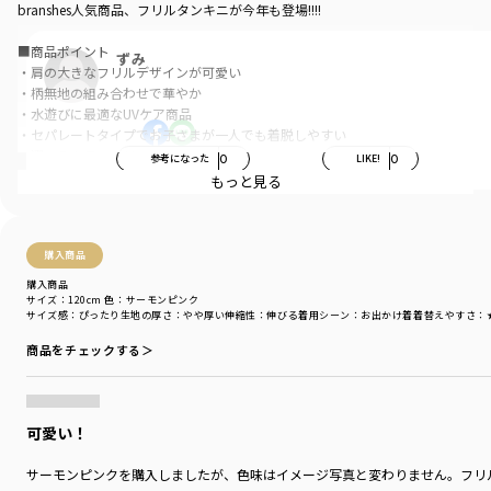
branshes人気商品、フリルタンキニが今年も登場!!!!
■商品ポイント
ずみ
・肩の大きなフリルデザインが可愛い
・柄無地の組み合わせで華やか
・水遊びに最適なUVケア商品
・セパレートタイプでお子さまが一人でも着脱しやすい
・選べるカラーバリエーション
参考になった
0
LIKE!
0
・サイズ展開は90cm～150cmまで
もっと見る
※ベージュ・パープル・ライトグリーン・ブラックはWEB限定カラーとなり
ます
購入商品
-----
購入商品
伸縮性：あり
サイズ：120cm
色：サーモンピンク
サイズ感
：ぴったり
生地の厚さ
：やや厚い
伸縮性
：伸びる
着用シーン
：お出かけ着
着替えやすさ
：
裏地：前後身頃とパンツ部分にあり
商品をチェックする＞
※140・150cmのみ胸パット付き(脇の裏部分より取り外し可能)
着用イメージ/カラー：ピンク
モデル：身長108.0cm 体重17kg
可愛い！
サイズ：サイズ110
サーモンピンクを購入しましたが、色味はイメージ写真と変わりません。フリ