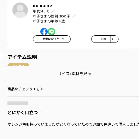
no name
年代:
40代
お子さまの性別:
女の子
お子さまの年齢:
8歳
参考になった
2
LIKE!
0
アイテム説明
購入商品
サイズ/素材を見る
購入商品
サイズ：120cm
色：エメラルドグリーン
商品をチェックする＞
とにかく目立つ！
オレンジ色も持っていましたが安くなっていたので追加で色違いで購入しまし