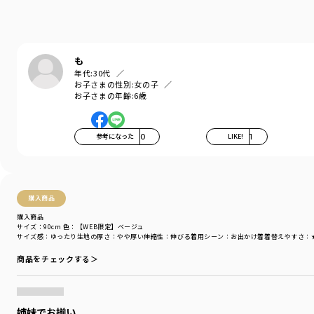
ブランド
／
branshes
シーズン
／
2026春夏
カテゴリ
／
その他グッズ
>
水着・スイムグッズ
カラー
／
ブラウン
性別タイプ
／
GIRL
も
対象イベント
／
ファイナルセール
年代:
30代
商品番号
／
14-6270-870
お子さまの性別:
女の子
お子さまの年齢:
6歳
参考になった
0
LIKE!
1
購入商品
購入商品
サイズ：90cm
色：【WEB限定】ベージュ
サイズ感
：ゆったり
生地の厚さ
：やや厚い
伸縮性
：伸びる
着用シーン
：お出かけ着
着替えやすさ
：
商品をチェックする＞
姉妹でお揃い