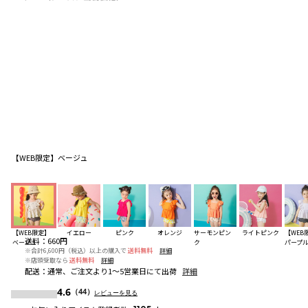
【WEB限定】ベージュ
【WEB限定】
イエロー
ピンク
オレンジ
サーモンピン
ライトピンク
【WEB
送料
：
660円
ベージュ
ク
パープ
※合計6,600円（税込）以上の購入で
送料無料
詳細
※店頭受取なら
送料無料
詳細
配送
：
通常、ご注文より1～5営業日にて出荷
詳細
4.6
（44）
レビューを見る