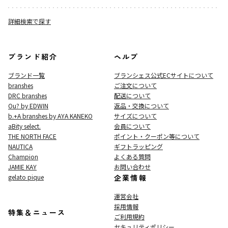
詳細検索で探す
ブランド紹介
ヘルプ
ブランド一覧
ブランシェス公式ECサイト
について
branshes
ご注文について
DRC branshes
配送について
Ou? by EDWIN
返品・交換について
b.+A branshes by AYA KANEKO
サイズについて
aBity select.
会員について
THE NORTH FACE
ポイント・クーポン等について
NAUTICA
ギフトラッピング
Champion
よくある質問
JAMIE KAY
お問い合わせ
gelato pique
企業情報
運営会社
採用情報
特集＆ニュース
ご利用規約
セキュリティポリシー