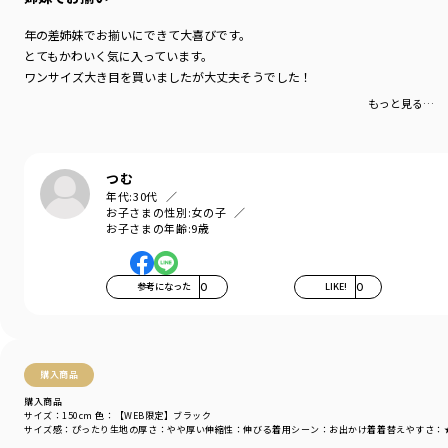
年の差姉妹でお揃いにできて大喜びです。
とてもかわいく気に入っています。
ワンサイズ大き目を買いましたが大丈夫そうでした！
もっと見る…
つむ
年代:
30代
お子さまの性別:
女の子
お子さまの年齢:
9歳
参考になった
0
LIKE!
0
購入商品
購入商品
サイズ：150cm
色：【WEB限定】ブラック
サイズ感
：ぴったり
生地の厚さ
：やや厚い
伸縮性
：伸びる
着用シーン
：お出かけ着
着替えやすさ
：