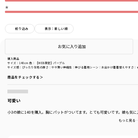
★
絞り込み
表示：新しい順
店頭在庫を確認する
お気に入り追加
購入商品
購入商品
サイズ：140cm
色：【WEB限定】パープル
サイズ感
：ぴったり
生地の厚さ
：やや薄い
伸縮性
：伸びる
着用シーン
：お出かけ着
着替えやすさ
：
商品をチェックする＞
可愛い
小3の娘に140を購入。胸にパットがついてます。とても可愛いです。娘も気に
もっと見る