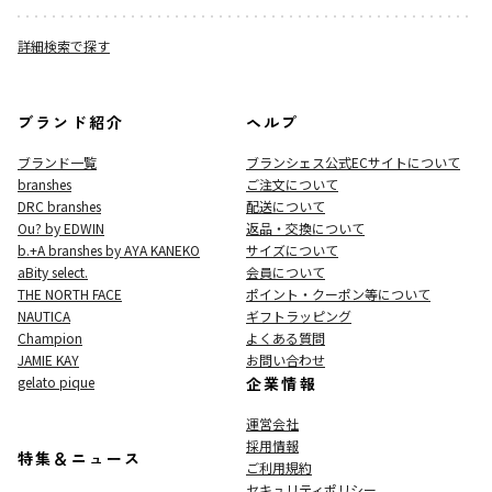
詳細検索で探す
ブランド紹介
ヘルプ
ブランド一覧
ブランシェス公式ECサイト
について
branshes
ご注文について
DRC branshes
配送について
Ou? by EDWIN
返品・交換について
b.+A branshes by AYA KANEKO
サイズについて
aBity select.
会員について
THE NORTH FACE
ポイント・クーポン等について
NAUTICA
ギフトラッピング
Champion
よくある質問
JAMIE KAY
お問い合わせ
gelato pique
企業情報
運営会社
採用情報
特集＆ニュース
ご利用規約
セキュリティポリシー