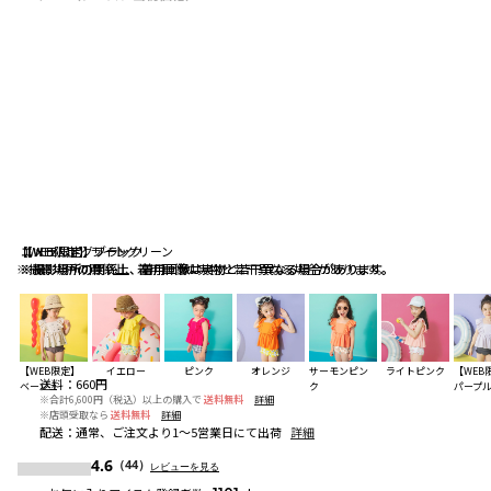
【WEB限定】ライトグリーン
エメラルドグリーン
【WEB限定】ブラック
※撮影場所の関係上、着用画像は実物と若干異なる場合があります。
※撮影場所の関係上、着用画像は実物と若干異なる場合があります。
※撮影場所の関係上、着用画像は実物と若干異なる場合があります。
【WEB限定】
イエロー
ピンク
オレンジ
サーモンピン
ライトピンク
【WEB
送料
：
660円
ベージュ
ク
パープ
※合計6,600円（税込）以上の購入で
送料無料
詳細
※店頭受取なら
送料無料
詳細
配送
：
通常、ご注文より1～5営業日にて出荷
詳細
4.6
（44）
レビューを見る