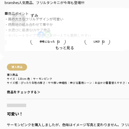
branshes人気商品、フリルタンキニが今年も登場!!!!
■商品ポイント
ずみ
・肩の大きなフリルデザインが可愛い
・柄無地の組み合わせで華やか
・水遊びに最適なUVケア商品
・セパレートタイプでお子さまが一人でも着脱しやすい
・選べるカラーバリエーション
参考になった
0
LIKE!
0
・サイズ展開は90cm～150cmまで
もっと見る
※ベージュ・パープル・ライトグリーン・ブラックはWEB限定カラーとなり
ます
購入商品
-----
購入商品
伸縮性：あり
サイズ：120cm
色：サーモンピンク
サイズ感
：ぴったり
生地の厚さ
：やや厚い
伸縮性
：伸びる
着用シーン
：お出かけ着
着替えやすさ
：
裏地：前後身頃とパンツ部分にあり
商品をチェックする＞
※140・150cmのみ胸パット付き(脇の裏部分より取り外し可能)
着用イメージ/カラー：ピンク
モデル：身長108.0cm 体重17kg
可愛い！
サイズ：サイズ110
サーモンピンクを購入しましたが、色味はイメージ写真と変わりません。フリ