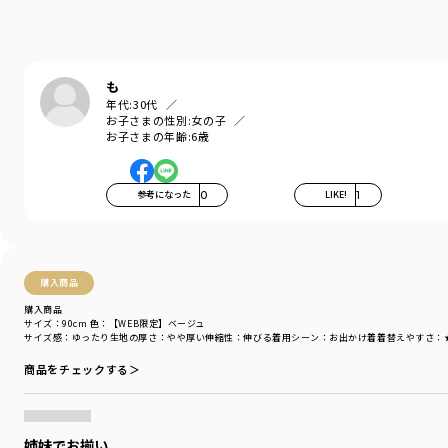
ブランド
／
branshes
シーズン
／
2026春夏
カテゴリ
／
その他グッズ
>
水着・スイムグッズ
カラー
／
グリーン
性別タイプ
／
GIRL
も
対象イベント
／
ファイナルセール
年代:
30代
商品番号
／
14-6270-870
お子さまの性別:
女の子
お子さまの年齢:
6歳
参考になった
0
LIKE!
1
購入商品
購入商品
サイズ：90cm
色：【WEB限定】ベージュ
サイズ感
：ゆったり
生地の厚さ
：やや厚い
伸縮性
：伸びる
着用シーン
：お出かけ着
着替えやすさ
：
商品をチェックする＞
姉妹でお揃い