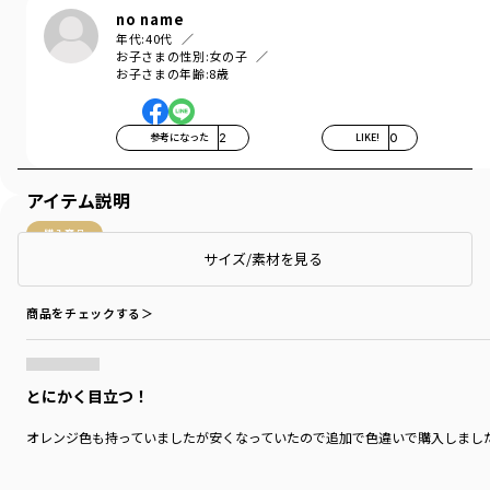
no name
年代:
40代
お子さまの性別:
女の子
お子さまの年齢:
8歳
参考になった
2
LIKE!
0
アイテム説明
購入商品
サイズ/素材を見る
購入商品
サイズ：120cm
色：エメラルドグリーン
商品をチェックする＞
とにかく目立つ！
オレンジ色も持っていましたが安くなっていたので追加で色違いで購入しまし