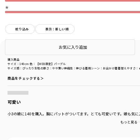
★
絞り込み
表示：新しい順
店頭在庫を確認する
お気に入り追加
購入商品
購入商品
サイズ：140cm
色：【WEB限定】パープル
サイズ感
：ぴったり
生地の厚さ
：やや薄い
伸縮性
：伸びる
着用シーン
：お出かけ着
着替えやすさ
：
商品をチェックする＞
可愛い
小3の娘に140を購入。胸にパットがついてます。とても可愛いです。娘も気に
もっと見る