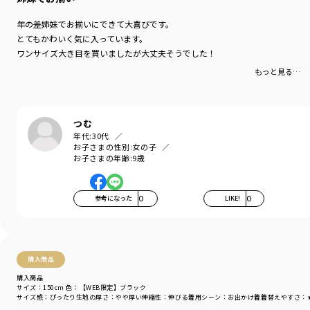
年の差姉妹でお揃いにできて大喜びです。
とてもかわいく気に入っています。
ワンサイズ大き目を買いましたが大丈夫そうでした！
もっと見る…
つむ
年代:
30代
お子さまの性別:
女の子
お子さまの年齢:
9歳
参考になった
0
LIKE!
0
購入商品
購入商品
サイズ：150cm
色：【WEB限定】ブラック
サイズ感
：ぴったり
生地の厚さ
：やや厚い
伸縮性
：伸びる
着用シーン
：お出かけ着
着替えやすさ
：