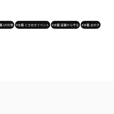
着 UV対策
#水着 ときめきイベント
#水着 猛暑から守る
#水着 女の子