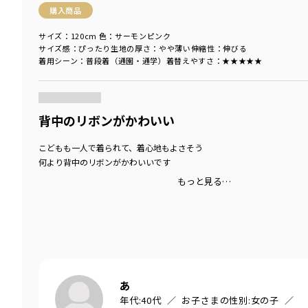
購入商品
サイズ：120cm
色：サーモンピンク
サイズ感
：ぴったり
生地の厚さ
：やや薄い
伸縮性
：伸びる
着用シーン
：普段着（通園・通学）
着替えやすさ
：★★★★★
商品をチェックする＞
背中のリボンがかわいい
こどもも一人で着られて、着心地もよさそう
何より背中のリボンがかわいいです
もっと見る…
あ
年代:
40代
お子さまの性別:
女の子