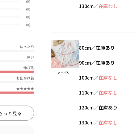
(0)
130cm
／
在庫なし
(0)
(0)
(0)
ゆったり
80cm
／
在庫あり
厚い
90cm
／
在庫あり
伸びる
アイボリー
100cm
／
在庫なし
お出かけ着
★★★★★
110cm
／
在庫なし
120cm
／
在庫あり
もっと見る
130cm
／
在庫なし