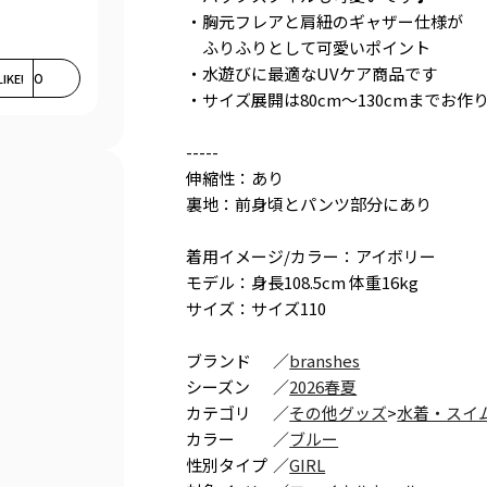
・胸元フレアと肩紐のギャザー仕様が
ふりふりとして可愛いポイント
・水遊びに最適なUVケア商品です
LIKE!
0
・サイズ展開は80cm～130cmまでお作
-----
伸縮性：あり
裏地：前身頃とパンツ部分にあり
着用イメージ/カラー：アイボリー
モデル：身長108.5cm 体重16kg
サイズ：サイズ110
ブランド
／
branshes
シーズン
／
2026春夏
カテゴリ
／
その他グッズ
>
水着・スイ
カラー
／
ブルー
性別タイプ
／
GIRL