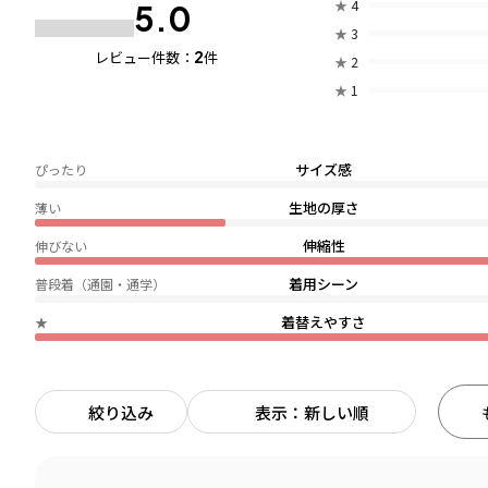
★
4
5.0
★
3
2
レビュー件数：
件
★
2
★
1
サイズ感
ぴったり
生地の厚さ
薄い
伸縮性
伸びない
着用シーン
普段着（通園・通学）
着替えやすさ
★
絞り込み
表示：新しい順