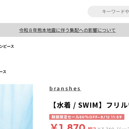
令和８年熊本地震に伴う集配への影響について
ワンピース
ピース
branshes
【水着 / SWIM】フリ
期間限定セール50％OFF~8/12 11:59
￥1,870
税込
（シー
￥3,740