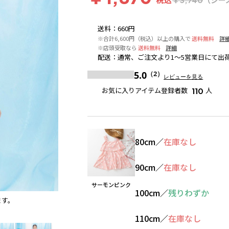
送料
：
660円
※合計6,600円（税込）以上の購入で
送料無料
詳
※店頭受取なら
送料無料
詳細
配送
：
通常、ご注文より1～5営業日にて出
5.0
（2）
レビューを見る
お気に入りアイテム登録者数
人
110
80cm
／
在庫なし
90cm
／
在庫なし
サーモンピンク
100cm
／
残りわずか
ます。
サーモンピンク
※撮影場所の関係上、着用画像は実物と
110cm
／
在庫なし