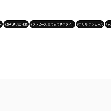
ー
#夏の思い出 水着
#ワンピース 夏の女の子スタイル
#フリル ワンピース
#水