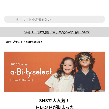
令和８年熊本地震に伴う集配への影響について
TOP
>
ブランド
>
aBity select
SNSで大人気！
トレンドが詰まった