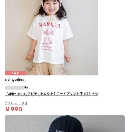
SALE
5.0
【aBity select./アビティセレクト】フードプリント 半袖Tシャツ
アウトレット価格
￥990