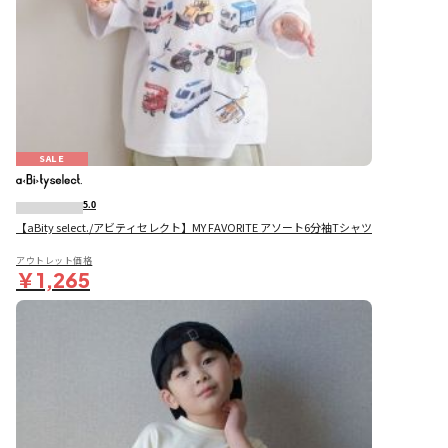
SALE
5.0
【aBity select./アビティセレクト】MY FAVORITE アソート6分袖Tシャツ
アウトレット価格
￥1,265