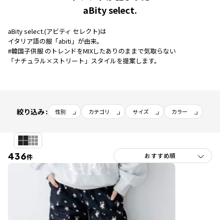
aBity select.
aBity select.(アビティ セレクト)は
イタリア語の服「abiti」が由来。
#韓国子供服 のトレンドをMIXしたありのままで気取らない
「ナチュラル×ストリート」スタイルを提案します。
絞り込み :
性別
カテゴリ
サイズ
カラー
436
件