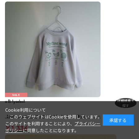
SALE
詳細検索で
探す
Cookie利用について
このウェブサイトはCookieを使用しています。
【aBity select./アビティセレクト】ワンカラー裏毛トレーナー
承諾する
このサイトを利用することにより、
プライバシー
￥1,336
ポリシー
に同意したことになります。