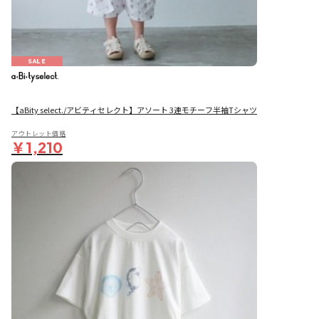
SALE
【aBity select./アビティセレクト】アソート 3連モチーフ半袖Tシャツ
アウトレット価格
￥1,210