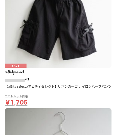
SALE
4.5
【aBity select./アビティセレクト】リボンカーゴ ナイロンハーフパンツ
アウトレット価格
￥1,705