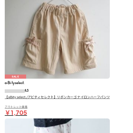
SALE
4.5
【aBity select./アビティセレクト】リボンカーゴ ナイロンハーフパンツ
アウトレット価格
￥1,705