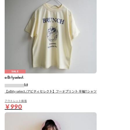
SALE
5.0
【aBity select./アビティセレクト】フードプリント 半袖Tシャツ
アウトレット価格
￥990