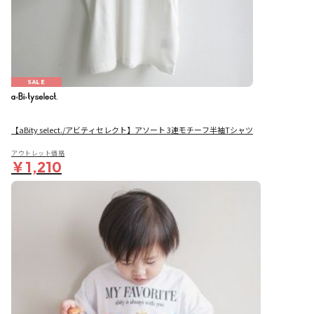
SALE
【aBity select./アビティセレクト】アソート 3連モチーフ半袖Tシャツ
アウトレット価格
￥1,210