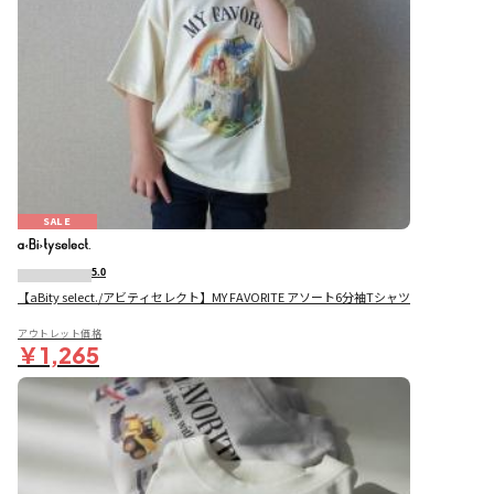
SALE
5.0
【aBity select./アビティセレクト】MY FAVORITE アソート6分袖Tシャツ
アウトレット価格
￥1,265