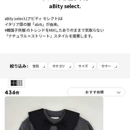
aBity select.
aBity select.(アビティ セレクト)は
イタリア語の服「abiti」が由来。
#韓国子供服 のトレンドをMIXしたありのままで気取らない
「ナチュラル×ストリート」スタイルを提案します。
絞り込み :
性別
カテゴリ
サイズ
カラー
436
件