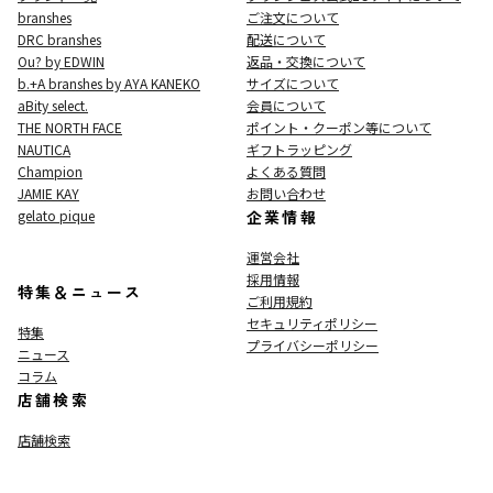
branshes
ご注文について
DRC branshes
配送について
Ou? by EDWIN
返品・交換について
b.+A branshes by AYA KANEKO
サイズについて
aBity select.
会員について
THE NORTH FACE
ポイント・クーポン等について
NAUTICA
ギフトラッピング
Champion
よくある質問
JAMIE KAY
お問い合わせ
gelato pique
企業情報
運営会社
採用情報
特集＆ニュース
ご利用規約
セキュリティポリシー
特集
プライバシーポリシー
ニュース
コラム
店舗検索
店舗検索