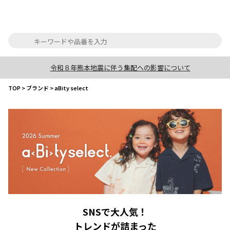
令和８年熊本地震に伴う集配への影響について
TOP
>
ブランド
>
aBity select
SNSで大人気！
トレンドが詰まった