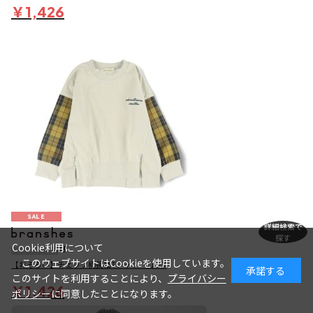
￥1,426
SALE
詳細検索で
探す
Cookie利用について
5.0
このウェブサイトはCookieを使用しています。
【おそろい】チェック柄長袖Tシャツ ロンT
承諾する
このサイトを利用することにより、
プライバシー
￥1,426
ポリシー
に同意したことになります。