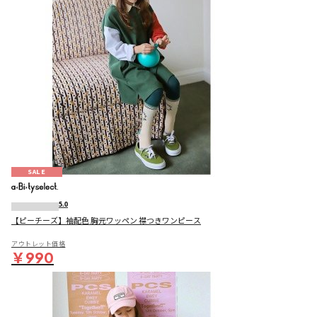
SALE
5.0
【ピーチーズ】袖配色 胸元ワッペン 襟つきワンピース
アウトレット価格
￥990