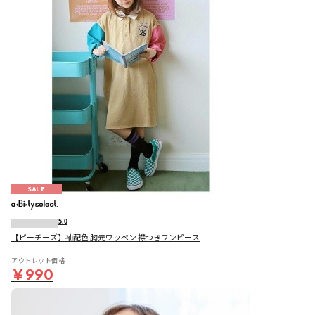
SALE
5.0
【ピーチーズ】袖配色 胸元ワッペン 襟つきワンピース
アウトレット価格
￥990