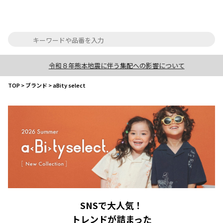
令和８年熊本地震に伴う集配への影響について
TOP
>
ブランド
>
aBity select
SNSで大人気！
トレンドが詰まった