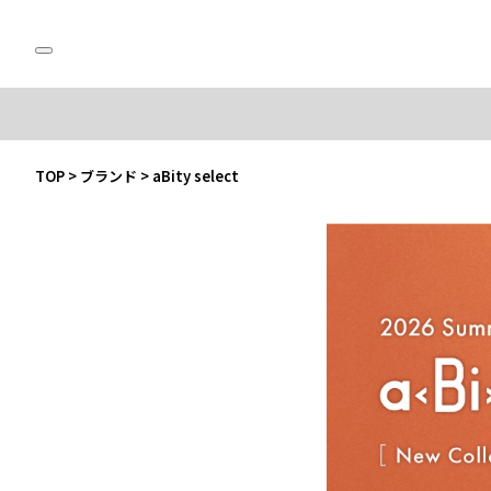
TOP
>
ブランド
>
aBity select