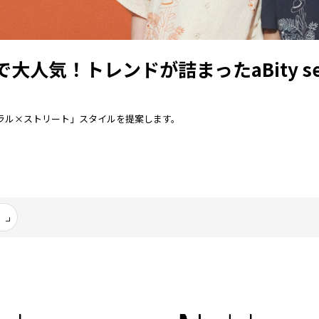
Sで大人気！
トレンドが詰まった
aBity s
ラル×ストリート」スタイルを提案します。