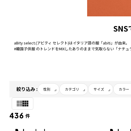
SN
aBity select.(アビティ セレクト)は
イタリア語の服「abiti」が由来。
#韓国子供服 のトレンドをMIXしたありのままで気取らない
「ナチュ
絞り込み :
性別
カテゴリ
サイズ
カラー
436
件