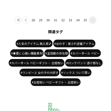
28
29
30
31
32
33
34
35
36
関連タグ
#人気のアイテム 再入荷🎵
#女の子：愛され定番アイテム
#☀️夏に心強い機能素材
#主役級の存在感
#カバーオール ベビー
#カバーオール ベビーギフト・ 出産祝い
#ロングパンツ 透け感なし
#ワンピース 女の子の大好き
#ソックス ついで買い
#出産祝い ベビーギフト・ 出産祝い