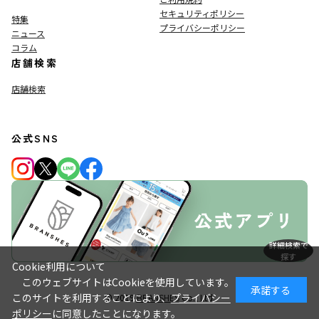
セキュリティポリシー
特集
プライバシーポリシー
ニュース
コラム
店舗検索
店舗検索
公式SNS
詳細検索で
探す
Cookie利用について
このウェブサイトはCookieを使用しています。
承諾する
このサイトを利用することにより、
プライバシー
© 2019
BRANSHES
Co., Ltd.
ポリシー
に同意したことになります。