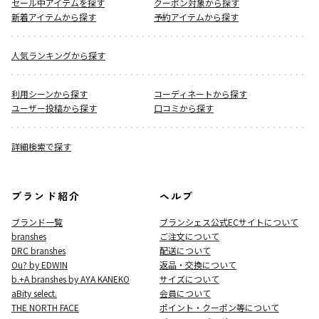
セール中アイテムを探す
クーポン対象から探す
新着アイテムから探す
予約アイテムから探す
人気ランキングから探す
利用シーンから探す
コーディネートから探す
ユーザー投稿から探す
口コミから探す
詳細検索で探す
ブランド紹介
ヘルプ
ブランド一覧
ブランシェス公式ECサイト
について
branshes
ご注文について
DRC branshes
配送について
Ou? by EDWIN
返品・交換について
b.+A branshes by AYA KANEKO
サイズについて
aBity select.
会員について
THE NORTH FACE
ポイント・クーポン等について