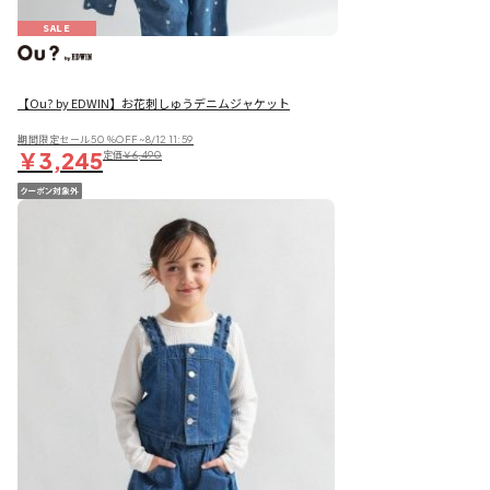
SALE
【Ou? by EDWIN】お花刺しゅうデニムジャケット
期間限定セール50％OFF~8/12 11:59
￥3,245
定価
￥6,490