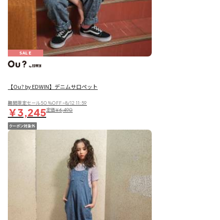
SALE
【Ou? by EDWIN】デニムサロペット
期間限定セール50％OFF~8/12 11:59
￥3,245
定価
￥6,490