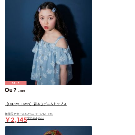
SALE
【Ou? by EDWIN】肩あきデニムトップス
期間限定セール50％OFF~8/12 11:59
￥2,145
定価
￥4,290