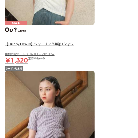
SALE
【Ou? by EDWIN】シャーリング半袖Tシャツ
期間限定セール50％OFF~8/12 11:59
￥1,320
定価
￥2,640