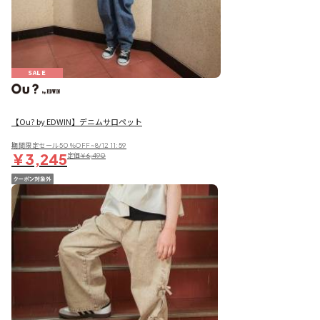
SALE
【Ou? by EDWIN】デニムサロペット
期間限定セール50％OFF~8/12 11:59
￥3,245
定価
￥6,490