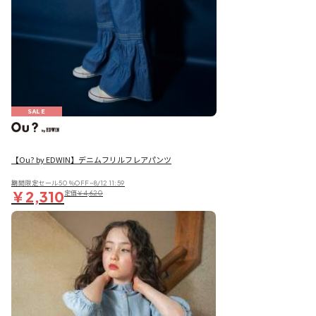
SALE
【Ou? by EDWIN】デニムフリルフレアパンツ
期間限定セール50％OFF~8/12 11:59
￥2,310
定価
￥4,620