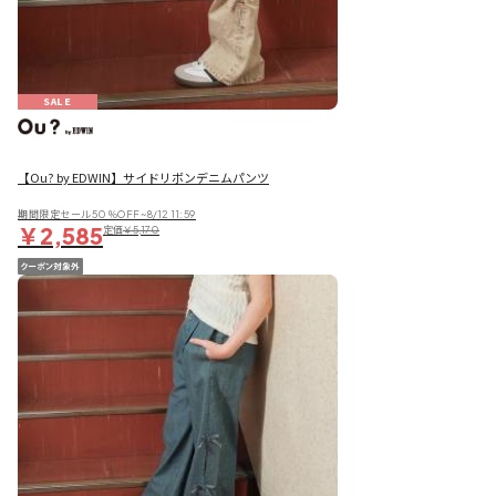
SALE
【Ou? by EDWIN】サイドリボンデニムパンツ
期間限定セール50％OFF~8/12 11:59
￥2,585
定価
￥5,170