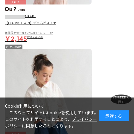
SALE
4.3
（4）
【Ou? by EDWIN】デニムビスチェ
期間限定セール50％OFF~8/12 11:59
￥2,145
定価
￥4,290
詳細検索で
探す
Cookie利用について
このウェブサイトはCookieを使用しています。
承諾する
このサイトを利用することにより、
プライバシー
ポリシー
に同意したことになります。
SALE