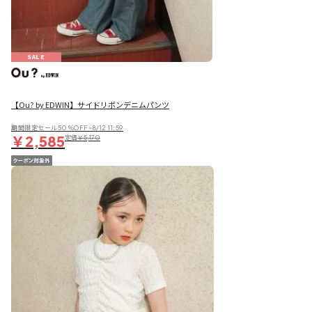
SALE
【Ou? by EDWIN】サイドリボンデニムパンツ
期間限定セール50％OFF~8/12 11:59
￥2,585
定価
￥5,170