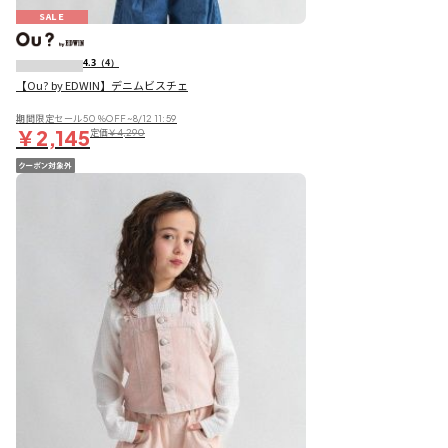
SALE
4.3
（4）
【Ou? by EDWIN】デニムビスチェ
期間限定セール50％OFF~8/12 11:59
￥2,145
定価
￥4,290