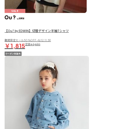
SALE
【Ou? by EDWIN】切替デザイン半袖Tシャツ
期間限定セール50％OFF~8/12 11:59
￥1,815
定価
￥3,630