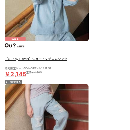
SALE
【Ou? by EDWIN】ショート丈デニムシャツ
期間限定セール50％OFF~8/12 11:59
￥2,145
定価
￥4,290