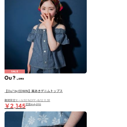
SALE
【Ou? by EDWIN】肩あきデニムトップス
期間限定セール50％OFF~8/12 11:59
￥2,145
定価
￥4,290