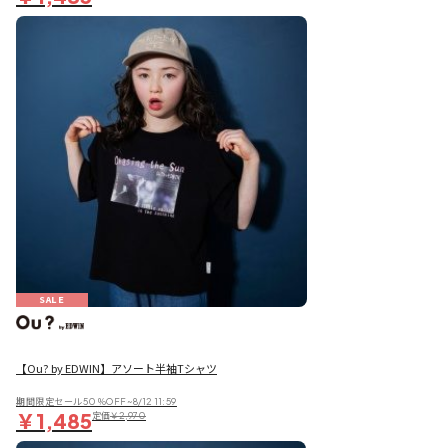
SALE
【Ou? by EDWIN】アソート半袖Tシャツ
期間限定セール50％OFF~8/12 11:59
￥1,485
定価
￥2,970