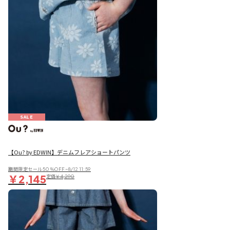
SALE
【Ou? by EDWIN】デニムフレアショートパンツ
期間限定セール50％OFF~8/12 11:59
￥2,145
定価
￥4,290