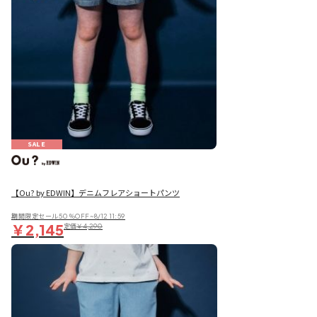
SALE
【Ou? by EDWIN】デニムフレアショートパンツ
期間限定セール50％OFF~8/12 11:59
￥2,145
定価
￥4,290