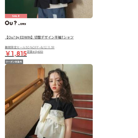
SALE
【Ou? by EDWIN】切替デザイン半袖Tシャツ
期間限定セール50％OFF~8/12 11:59
￥1,815
定価
￥3,630