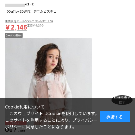
4.3
（4）
【Ou? by EDWIN】デニムビスチェ
期間限定セール50％OFF~8/12 11:59
￥2,145
定価
￥4,290
詳細検索で
探す
Cookie利用について
このウェブサイトはCookieを使用しています。
承諾する
このサイトを利用することにより、
プライバシー
SALE
ポリシー
に同意したことになります。