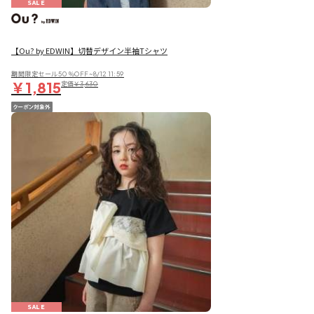
SALE
【Ou? by EDWIN】切替デザイン半袖Tシャツ
期間限定セール50％OFF~8/12 11:59
￥1,815
定価
￥3,630
SALE