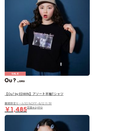
SALE
【Ou? by EDWIN】アソート半袖Tシャツ
期間限定セール50％OFF~8/12 11:59
￥1,485
定価
￥2,970