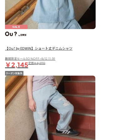
SALE
【Ou? by EDWIN】ショート丈デニムシャツ
期間限定セール50％OFF~8/12 11:59
￥2,145
定価
￥4,290