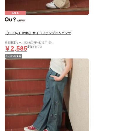
SALE
【Ou? by EDWIN】サイドリボンデニムパンツ
期間限定セール50％OFF~8/12 11:59
￥2,585
定価
￥5,170