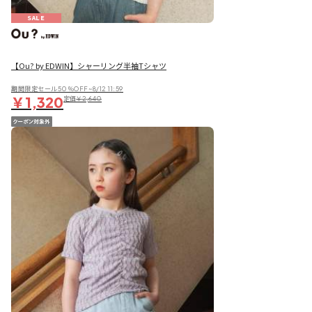
SALE
【Ou? by EDWIN】シャーリング半袖Tシャツ
期間限定セール50％OFF~8/12 11:59
￥1,320
定価
￥2,640