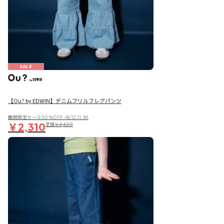
SALE
【Ou? by EDWIN】デニムフリルフレアパンツ
期間限定セール50％OFF~8/12 11:59
￥2,310
定価
￥4,620