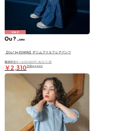
SALE
【Ou? by EDWIN】デニムフリルフレアパンツ
期間限定セール50％OFF~8/12 11:59
￥2,310
定価
￥4,620