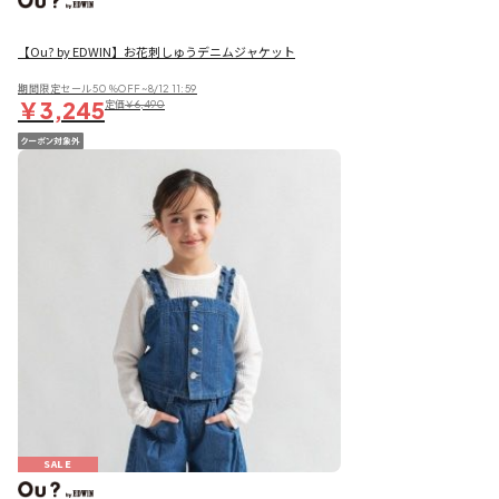
【Ou? by EDWIN】お花刺しゅうデニムジャケット
期間限定セール50％OFF~8/12 11:59
￥3,245
定価
￥6,490
SALE