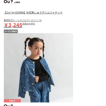
【Ou? by EDWIN】お花刺しゅうデニムジャケット
期間限定セール50％OFF~8/12 11:59
￥3,245
定価
￥6,490
SALE