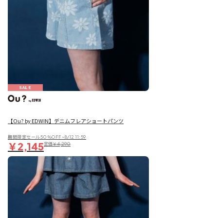
SALE
【Ou? by EDWIN】デニムフレアショートパンツ
期間限定セール50％OFF~8/12 11:59
￥2,145
定価
￥4,290