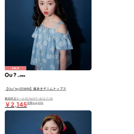
SALE
【Ou? by EDWIN】肩あきデニムトップス
期間限定セール50％OFF~8/12 11:59
￥2,145
定価
￥4,290