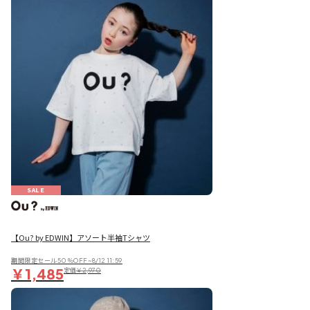
SALE
【Ou? by EDWIN】アソート半袖Tシャツ
期間限定セール50％OFF~8/12 11:59
￥1,485
定価
￥2,970