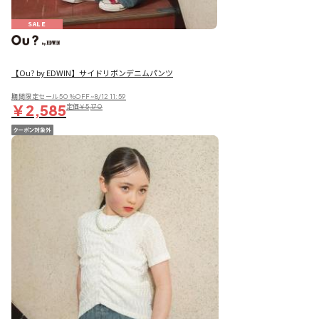
SALE
【Ou? by EDWIN】サイドリボンデニムパンツ
期間限定セール50％OFF~8/12 11:59
￥2,585
定価
￥5,170