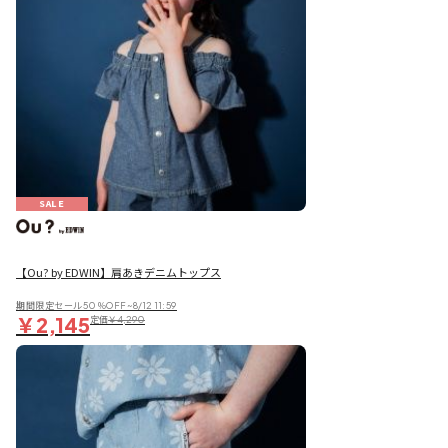
SALE
【Ou? by EDWIN】肩あきデニムトップス
期間限定セール50％OFF~8/12 11:59
￥2,145
定価
￥4,290