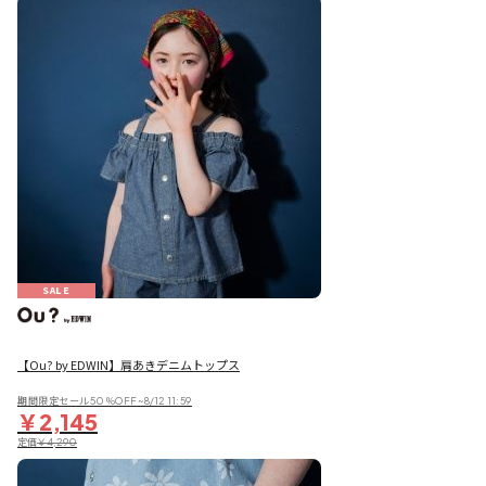
SALE
【Ou? by EDWIN】肩あきデニムトップス
期間限定セール50％OFF~8/12 11:59
￥2,145
定価
￥4,290