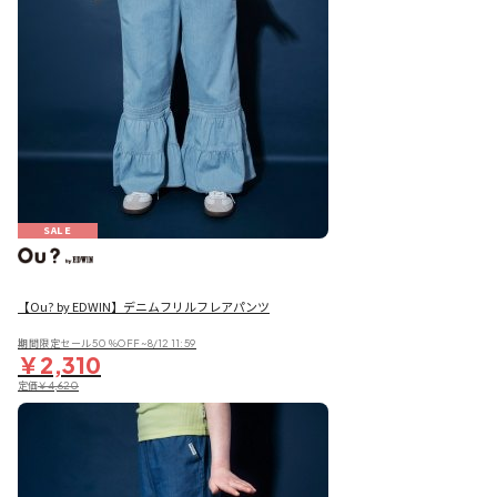
SALE
【Ou? by EDWIN】デニムフリルフレアパンツ
期間限定セール50％OFF~8/12 11:59
￥2,310
定価
￥4,620