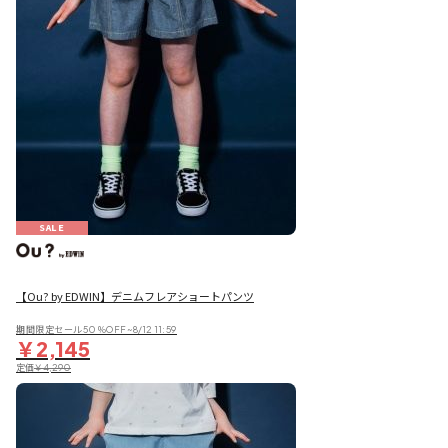
SALE
【Ou? by EDWIN】デニムフレアショートパンツ
期間限定セール50％OFF~8/12 11:59
￥2,145
定価
￥4,290