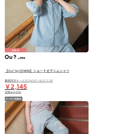
SALE
【Ou? by EDWIN】ショート丈デニムシャツ
期間限定セール50％OFF~8/12 11:59
￥2,145
定価
￥4,290