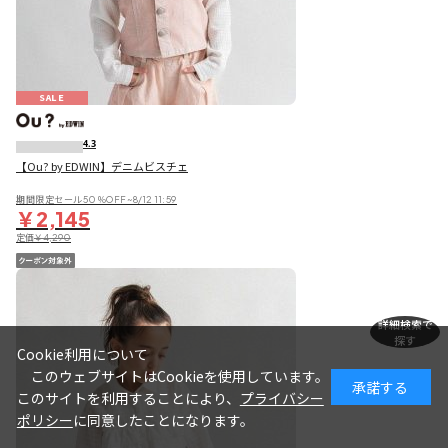
SALE
4.3
【Ou? by EDWIN】デニムビスチェ
期間限定セール50％OFF~8/12 11:59
￥2,145
定価
￥4,290
詳細検索で
探す
Cookie利用について
このウェブサイトはCookieを使用しています。
承諾する
このサイトを利用することにより、
プライバシー
ポリシー
に同意したことになります。