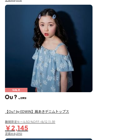
SALE
【Ou? by EDWIN】肩あきデニムトップス
期間限定セール50％OFF~8/12 11:59
￥2,145
定価
￥4,290