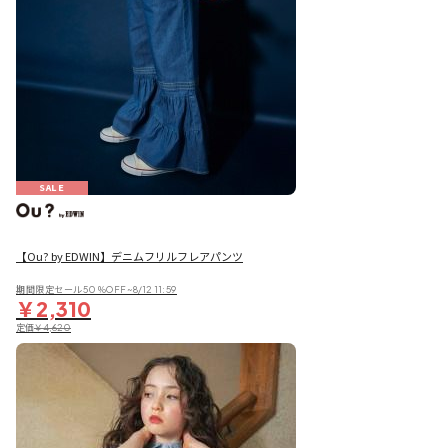
SALE
【Ou? by EDWIN】デニムフリルフレアパンツ
期間限定セール50％OFF~8/12 11:59
￥2,310
定価
￥4,620