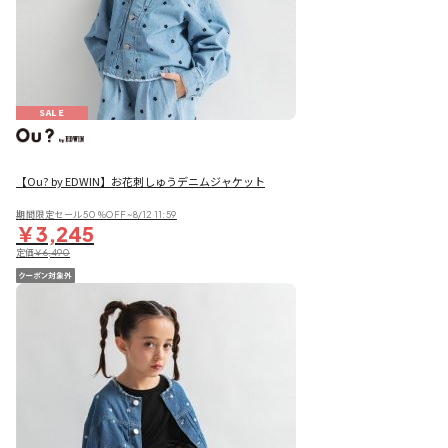
SALE
【Ou? by EDWIN】お花刺しゅうデニムジャケット
期間限定セール50％OFF~8/12 11:59
￥3,245
定価
￥6,490