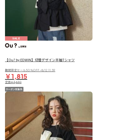
SALE
【Ou? by EDWIN】切替デザイン半袖Tシャツ
期間限定セール50％OFF~8/12 11:59
￥1,815
定価
￥3,630