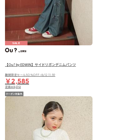
SALE
【Ou? by EDWIN】サイドリボンデニムパンツ
期間限定セール50％OFF~8/12 11:59
￥2,585
定価
￥5,170