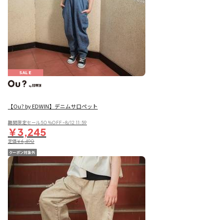
SALE
【Ou? by EDWIN】デニムサロペット
期間限定セール50％OFF~8/12 11:59
￥3,245
定価
￥6,490