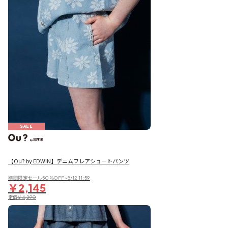
SALE
【Ou? by EDWIN】デニムフレアショートパンツ
期間限定セール50％OFF~8/12 11:59
￥2,145
定価
￥4,290