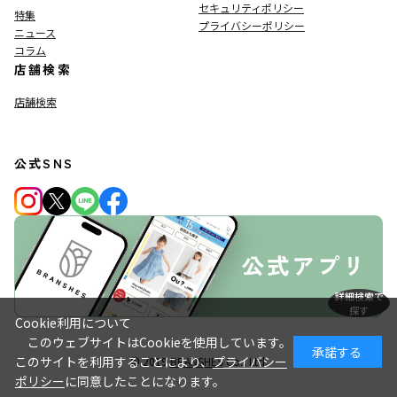
セキュリティポリシー
特集
プライバシーポリシー
ニュース
コラム
店舗検索
店舗検索
公式SNS
詳細検索で
探す
Cookie利用について
このウェブサイトはCookieを使用しています。
承諾する
このサイトを利用することにより、
プライバシー
© 2019
BRANSHES
Co., Ltd.
ポリシー
に同意したことになります。