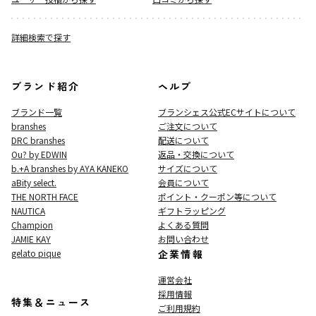
詳細検索で探す
ブランド紹介
ヘルプ
ブランド一覧
ブランシェス公式ECサイト
について
branshes
ご注文について
DRC branshes
配送について
Ou? by EDWIN
返品・交換について
b.+A branshes by AYA KANEKO
サイズについて
aBity select.
会員について
THE NORTH FACE
ポイント・クーポン等について
NAUTICA
ギフトラッピング
Champion
よくある質問
JAMIE KAY
お問い合わせ
gelato pique
企業情報
運営会社
採用情報
特集＆ニュース
ご利用規約