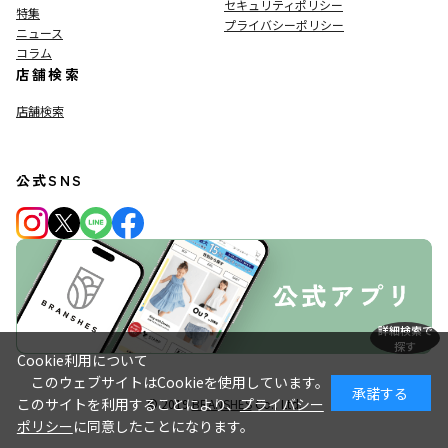
セキュリティポリシー
特集
プライバシーポリシー
ニュース
コラム
店舗検索
店舗検索
公式SNS
詳細検索で
探す
Cookie利用について
このウェブサイトはCookieを使用しています。
承諾する
このサイトを利用することにより、
プライバシー
© 2019
BRANSHES
Co., Ltd.
ポリシー
に同意したことになります。