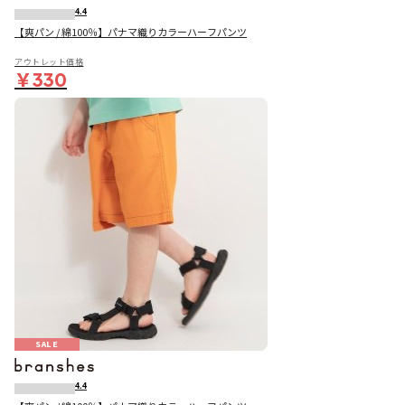
4.4
【爽パン / 綿100％】パナマ織りカラーハーフパンツ
アウトレット価格
￥330
SALE
4.4