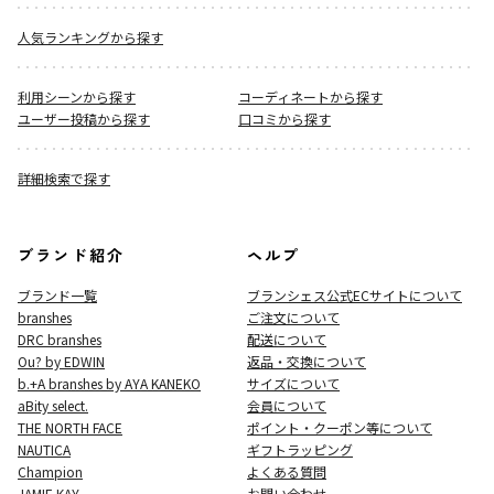
人気ランキングから探す
利用シーンから探す
コーディネートから探す
ユーザー投稿から探す
口コミから探す
詳細検索で探す
ブランド紹介
ヘルプ
ブランド一覧
ブランシェス公式ECサイト
について
branshes
ご注文について
DRC branshes
配送について
Ou? by EDWIN
返品・交換について
b.+A branshes by AYA KANEKO
サイズについて
aBity select.
会員について
THE NORTH FACE
ポイント・クーポン等について
NAUTICA
ギフトラッピング
Champion
よくある質問
JAMIE KAY
お問い合わせ