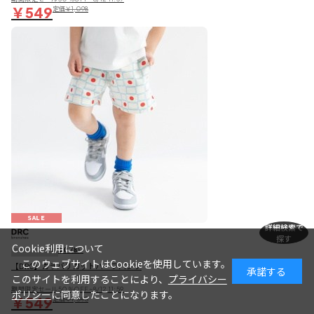
￥549
定価
￥1,098
SALE
詳細検索で
探す
Cookie利用について
5.0
（8）
このウェブサイトはCookieを使用しています。
【DRC】カラバリカットハーフパンツ
承諾する
このサイトを利用することにより、
プライバシー
期間限定セール50％OFF~8/12 11:59
ポリシー
に同意したことになります。
￥549
定価
￥1,098