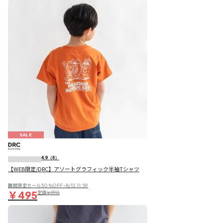
SALE
4.9
（8）
【WEB限定/DRC】アソートグラフィック半袖Tシャツ
期間限定セール50％OFF~8/12 11:59
￥495
定価
￥990