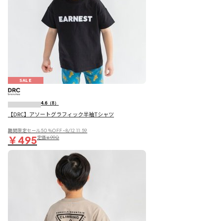
SALE
4.6
（8）
【DRC】アソートグラフィック半袖Tシャツ
期間限定セール50％OFF~8/12 11:59
￥495
定価
￥990