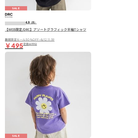
SALE
4.9
（8）
【WEB限定/DRC】アソートグラフィック半袖Tシャツ
期間限定セール50％OFF~8/12 11:59
￥495
定価
￥990
SALE