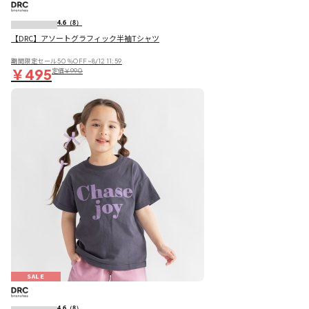
4.6
（8）
【DRC】アソートグラフィック半袖Tシャツ
期間限定セール50％OFF~8/12 11:59
￥495
定価
￥990
SALE
4.6
（8）