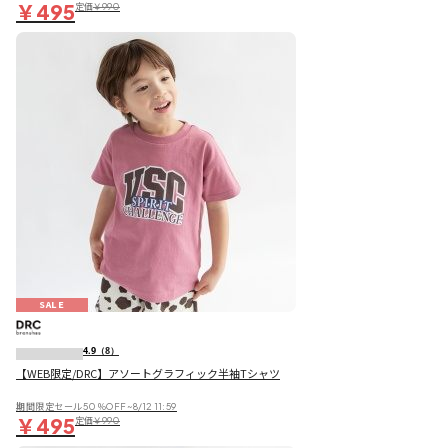
￥495
定価
￥990
SALE
4.9
（8）
【WEB限定/DRC】アソートグラフィック半袖Tシャツ
期間限定セール50％OFF~8/12 11:59
￥495
定価
￥990