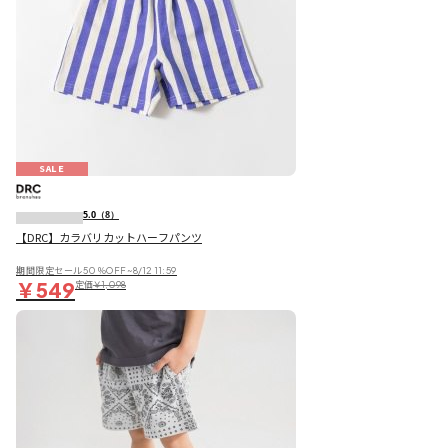
SALE
5.0
（8）
【DRC】カラバリカットハーフパンツ
期間限定セール50％OFF~8/12 11:59
￥549
定価
￥1,098