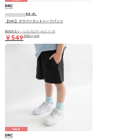
5.0
（8）
【DRC】カラバリカットハーフパンツ
期間限定セール50％OFF~8/12 11:59
￥549
定価
￥1,098
SALE