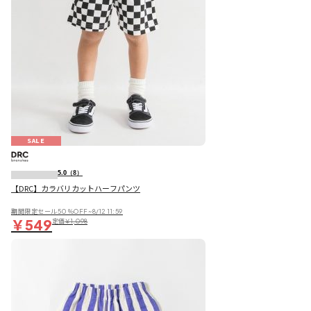
SALE
5.0
（8）
【DRC】カラバリカットハーフパンツ
期間限定セール50％OFF~8/12 11:59
￥549
定価
￥1,098