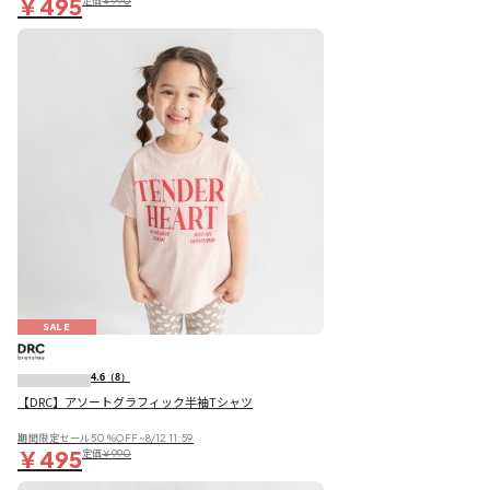
￥495
定価
￥990
SALE
4.6
（8）
【DRC】アソートグラフィック半袖Tシャツ
期間限定セール50％OFF~8/12 11:59
￥495
定価
￥990