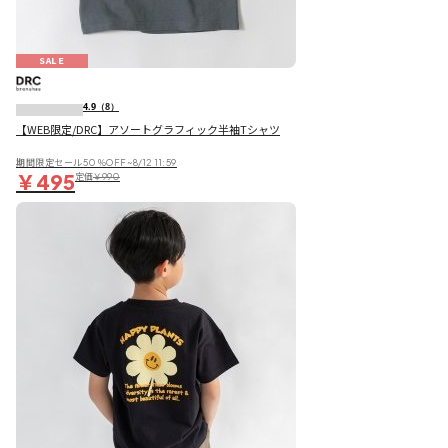
SALE
4.9
（8）
【WEB限定/DRC】アソートグラフィック半袖Tシャツ
期間限定セール50％OFF~8/12 11:59
￥495
定価
￥990