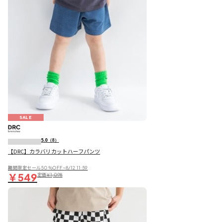
SALE
5.0
（8）
【DRC】カラバリカットハーフパンツ
期間限定セール50％OFF~8/12 11:59
￥549
定価
￥1,098