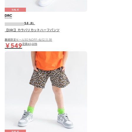
SALE
5.0
（8）
【DRC】カラバリカットハーフパンツ
期間限定セール50％OFF~8/12 11:59
￥549
定価
￥1,098
SALE