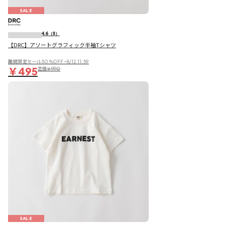
SALE
4.6
（8）
【DRC】アソートグラフィック半袖Tシャツ
期間限定セール50％OFF~8/12 11:59
￥495
定価
￥990
SALE