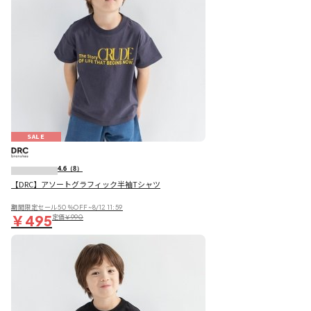
SALE
4.6
（8）
【DRC】アソートグラフィック半袖Tシャツ
期間限定セール50％OFF~8/12 11:59
￥495
定価
￥990