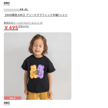
4.9
（8）
【WEB限定/DRC】アソートグラフィック半袖Tシャツ
期間限定セール50％OFF~8/12 11:59
￥495
定価
￥990
SALE