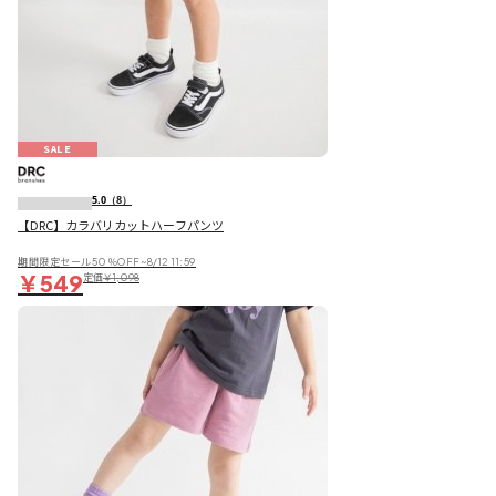
SALE
5.0
（8）
【DRC】カラバリカットハーフパンツ
期間限定セール50％OFF~8/12 11:59
￥549
定価
￥1,098