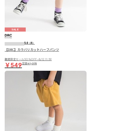
SALE
5.0
（8）
【DRC】カラバリカットハーフパンツ
期間限定セール50％OFF~8/12 11:59
￥549
定価
￥1,098