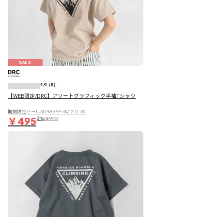
SALE
4.9
（8）
【WEB限定/DRC】アソートグラフィック半袖Tシャツ
期間限定セール50％OFF~8/12 11:59
￥495
定価
￥990