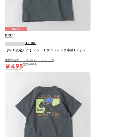
SALE
4.9
（8）
【WEB限定/DRC】アソートグラフィック半袖Tシャツ
期間限定セール50％OFF~8/12 11:59
￥495
定価
￥990