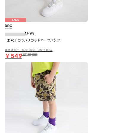
SALE
5.0
（8）
【DRC】カラバリカットハーフパンツ
期間限定セール50％OFF~8/12 11:59
￥549
定価
￥1,098