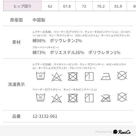
ヒップ回り
62
67.8
72
76.2
81.8
8
原産国
中国製
レアチーズ(生成)・ベリーチーズ(アイボリー)・チェリーモカ(ピンクベージュ)・ストロベ
リー(ピンク)・グレープ(ラベンダー)・メロンメロン(ライム)・ダークショコラ(ブラック)
綿98% ポリウレタン2%
素材
ブルーベリー(ネイビー)
綿73% ポリエステル26% ポリウレタン1%
レアチーズ(生成)・ストロベリー(ピンク)・グレープ(ラベンダー)・メロンメロン(ライ
ム)・ダークショコラ(ブラック)・ブルーベリー(ネイビー)
洗濯表示
ベリーチーズ(アイボリー)・チェリーモカ(ピンクベージュ)
品番
12-3132-061