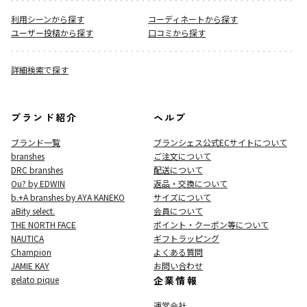
利用シーンから探す
コーディネートから探す
ユーザー投稿から探す
口コミから探す
詳細検索で探す
ブランド紹介
ヘルプ
ブランド一覧
ブランシェス公式ECサイト
について
branshes
ご注文について
DRC branshes
配送について
Ou? by EDWIN
返品・交換について
b.+A branshes by AYA KANEKO
サイズについて
aBity select.
会員について
THE NORTH FACE
ポイント・クーポン等について
NAUTICA
ギフトラッピング
Champion
よくある質問
JAMIE KAY
お問い合わせ
gelato pique
企業情報
運営会社