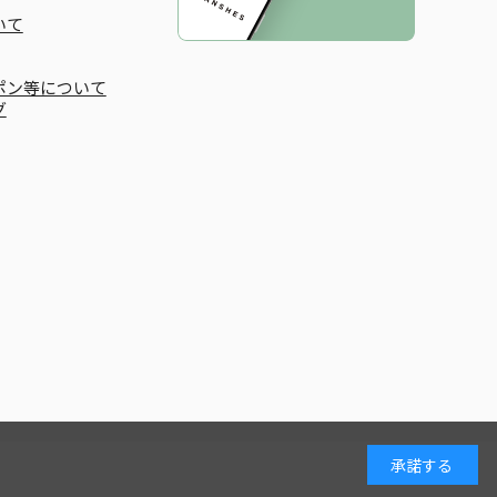
いて
ポン等について
グ
承諾する