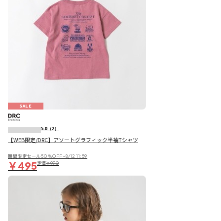
SALE
5.0
（2）
【WEB限定/DRC】アソートグラフィック半袖Tシャツ
期間限定セール50％OFF~8/12 11:59
￥495
定価
￥990