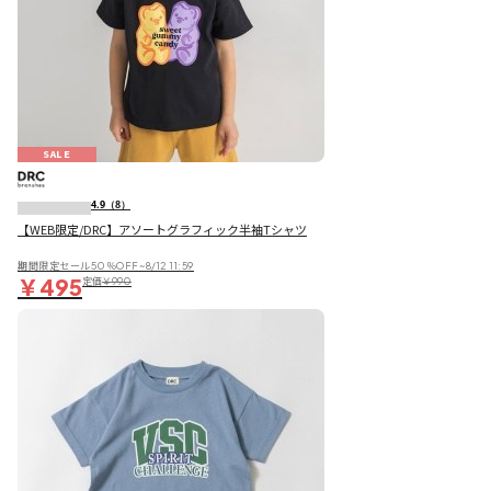
SALE
4.9
（8）
【WEB限定/DRC】アソートグラフィック半袖Tシャツ
期間限定セール50％OFF~8/12 11:59
￥495
定価
￥990