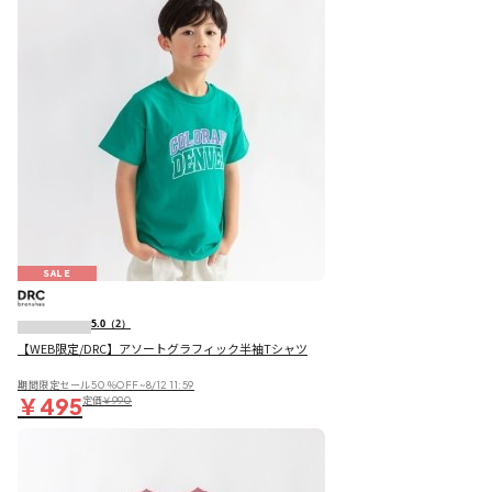
SALE
5.0
（2）
【WEB限定/DRC】アソートグラフィック半袖Tシャツ
期間限定セール50％OFF~8/12 11:59
￥495
定価
￥990