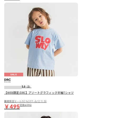
SALE
5.0
（2）
【WEB限定/DRC】アソートグラフィック半袖Tシャツ
期間限定セール50％OFF~8/12 11:59
￥495
定価
￥990