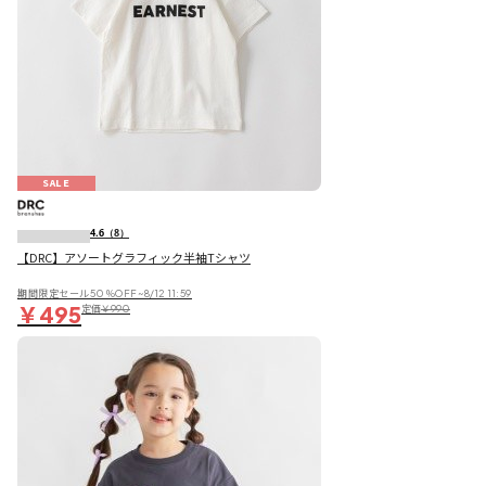
SALE
4.6
（8）
【DRC】アソートグラフィック半袖Tシャツ
期間限定セール50％OFF~8/12 11:59
￥495
定価
￥990