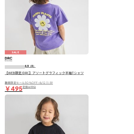
SALE
4.9
（8）
【WEB限定/DRC】アソートグラフィック半袖Tシャツ
期間限定セール50％OFF~8/12 11:59
￥495
定価
￥990