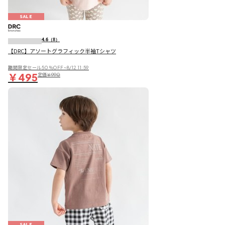
SALE
4.6
（8）
【DRC】アソートグラフィック半袖Tシャツ
期間限定セール50％OFF~8/12 11:59
￥495
定価
￥990
SALE