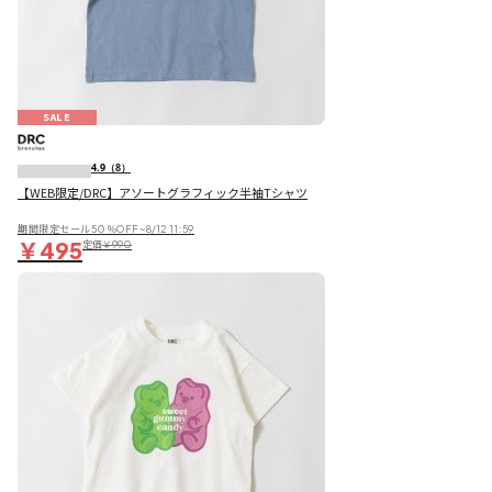
SALE
4.9
（8）
【WEB限定/DRC】アソートグラフィック半袖Tシャツ
期間限定セール50％OFF~8/12 11:59
￥495
定価
￥990