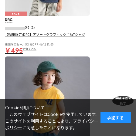
SALE
5.0
（2）
【WEB限定/DRC】アソートグラフィック半袖Tシャツ
期間限定セール50％OFF~8/12 11:59
￥495
定価
￥990
詳細検索で
探す
Cookie利用について
このウェブサイトはCookieを使用しています。
承諾する
このサイトを利用することにより、
プライバシー
ポリシー
に同意したことになります。