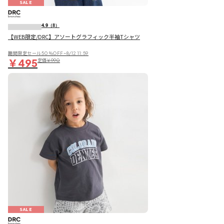
SALE
4.9
（8）
【WEB限定/DRC】アソートグラフィック半袖Tシャツ
期間限定セール50％OFF~8/12 11:59
￥495
定価
￥990
SALE