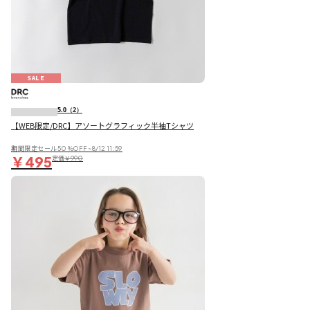
SALE
5.0
（2）
【WEB限定/DRC】アソートグラフィック半袖Tシャツ
期間限定セール50％OFF~8/12 11:59
￥495
定価
￥990