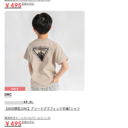
￥495
定価
￥990
SALE
4.9
（8）
【WEB限定/DRC】アソートグラフィック半袖Tシャツ
期間限定セール50％OFF~8/12 11:59
￥495
定価
￥990