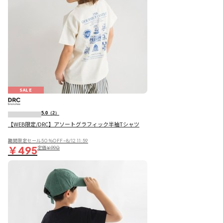
SALE
5.0
（2）
【WEB限定/DRC】アソートグラフィック半袖Tシャツ
期間限定セール50％OFF~8/12 11:59
￥495
定価
￥990