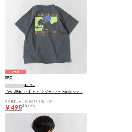
SALE
4.9
（8）
【WEB限定/DRC】アソートグラフィック半袖Tシャツ
期間限定セール50％OFF~8/12 11:59
￥495
定価
￥990