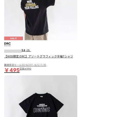
SALE
5.0
（2）
【WEB限定/DRC】アソートグラフィック半袖Tシャツ
期間限定セール50％OFF~8/12 11:59
￥495
定価
￥990