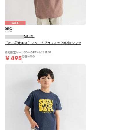
SALE
5.0
（2）
【WEB限定/DRC】アソートグラフィック半袖Tシャツ
期間限定セール50％OFF~8/12 11:59
￥495
定価
￥990