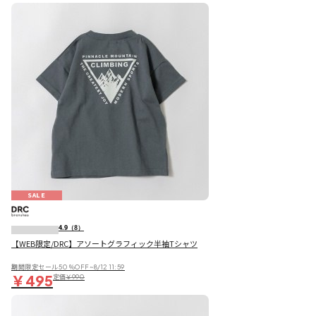
SALE
4.9
（8）
【WEB限定/DRC】アソートグラフィック半袖Tシャツ
期間限定セール50％OFF~8/12 11:59
￥495
定価
￥990