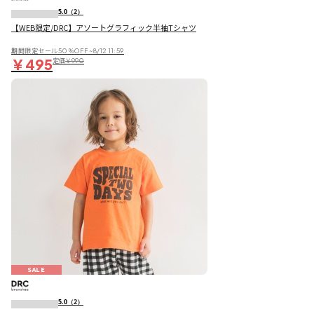
5.0
（2）
【WEB限定/DRC】アソートグラフィック半袖Tシャツ
期間限定セール50％OFF~8/12 11:59
￥495
定価
￥990
SALE
5.0
（2）