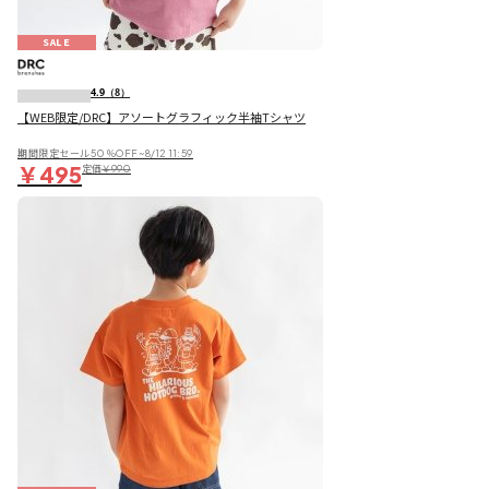
SALE
4.9
（8）
【WEB限定/DRC】アソートグラフィック半袖Tシャツ
期間限定セール50％OFF~8/12 11:59
￥495
定価
￥990