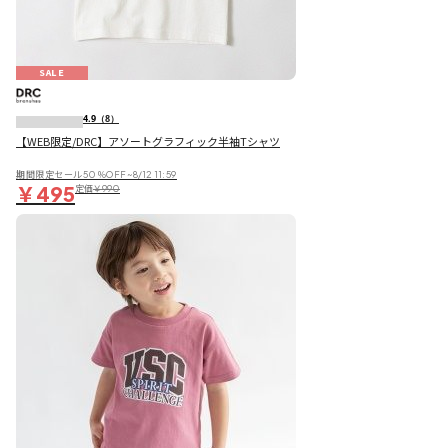
SALE
4.9
（8）
【WEB限定/DRC】アソートグラフィック半袖Tシャツ
期間限定セール50％OFF~8/12 11:59
￥495
定価
￥990