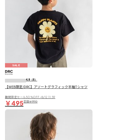
SALE
4.9
（8）
【WEB限定/DRC】アソートグラフィック半袖Tシャツ
期間限定セール50％OFF~8/12 11:59
￥495
定価
￥990