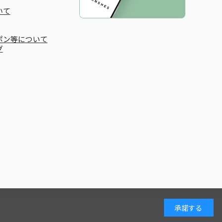
いて
ポン等について
グ
承諾する