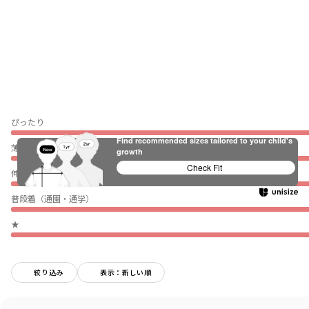
ぴったり
Find recommended sizes tailored to your child's
薄い
growth
Check Fit
伸びない
普段着（通園・通学）
★
絞り込み
表示：新しい順