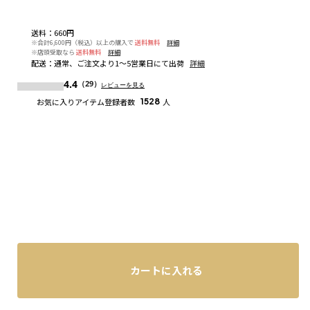
送料
：
660円
※合計6,600円（税込）以上の購入で
送料無料
詳細
※店頭受取なら
送料無料
詳細
配送
：
通常、ご注文より1～5営業日にて出荷
詳細
4.4
（29）
レビューを見る
お気に入りアイテム登録者数
1528
人
カートに入れる