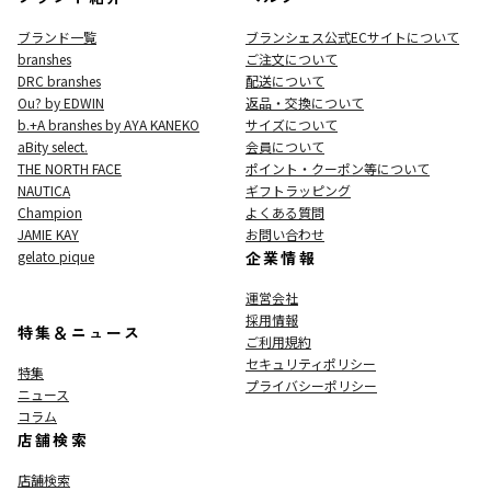
ブランド一覧
ブランシェス公式ECサイト
について
branshes
ご注文について
DRC branshes
配送について
Ou? by EDWIN
返品・交換について
b.+A branshes by AYA KANEKO
サイズについて
aBity select.
会員について
THE NORTH FACE
ポイント・クーポン等について
NAUTICA
ギフトラッピング
Champion
よくある質問
JAMIE KAY
お問い合わせ
gelato pique
企業情報
運営会社
採用情報
特集＆ニュース
ご利用規約
セキュリティポリシー
特集
プライバシーポリシー
ニュース
コラム
店舗検索
店舗検索