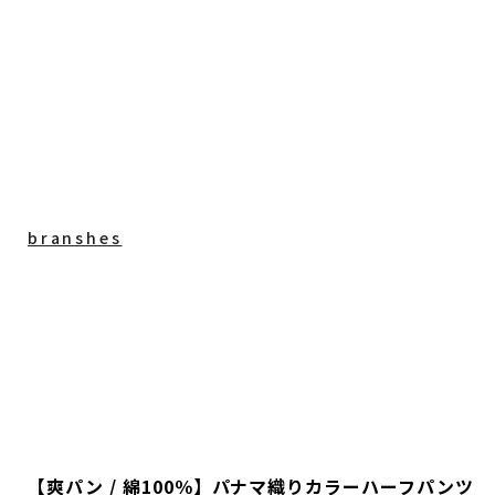
branshes
【爽パン / 綿100％】パナマ織りカラーハーフパンツ