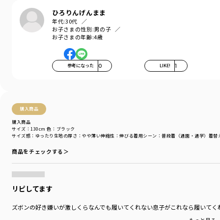
ひろりんげんまま
年代:
30代
お子さまの性別:
男の子
お子さまの年齢:
4歳
参考になった
0
LIKE!
1
購入商品
購入商品
サイズ：130cm
色：ブラック
サイズ感
：ゆったり
生地の厚さ
：やや薄い
伸縮性
：伸びる
着用シーン
：普段着（通園・通学）
着替
商品をチェックする＞
リピしてます
ズボンの好き嫌いが激しくらなんでも履いてくれない息子がこれなら履いてく