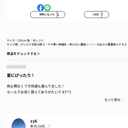
マチ付きで立体的なシルエットはお子さまの動きを制限
しないので活発な子でもたくさん着用していただけます。
参考になった
2
LIKE!
1
-----
透け感：イエローカラーのみやや透け感あり
ポケット：あり
伸縮性・なし
サイズ：120cm
色：オレンジ
サイズ感
：ぴったり
生地の厚さ
：やや薄い
伸縮性
：伸びない
着用シーン
：お出かけ着
着替えやすさ
着用イメージ/カラー：オレンジ
モデル：身長107.6cm 体重17kg
商品をチェックする＞
サイズ：サイズ110
ブランド
／
branshes
夏にぴったり！
シーズン
／
アウトレット
カテゴリ
／
ボトムス
>
ショートパンツ・ハーフパンツ
色も明るくて子供達も喜んでました！
カラー
／
グリーン
セールでお安く買えてありがたいです(^^)
性別タイプ
／
BOY
対象イベント
／
再値下げアイテム
もっと見る…
商品番号
／
11-5231-381
syk
年代:
30代