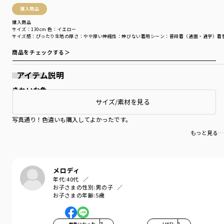
購入商品
購入商品
サイズ：130cm
色：イエロー
サイズ感
：ぴったり
生地の厚さ
：やや厚い
伸縮性
：伸びない
着用シーン
：普段着（通園・通学）
着
商品をチェックする＞
アイテム説明
きれいな色
サイズ/素材を見る
子供らしい黄色のかわいい色でした。
写真通り！色違いも購入してよかったです。
もっと見る…
メロディ
年代:
40代
お子さまの性別:
男の子
お子さまの年齢:
5歳