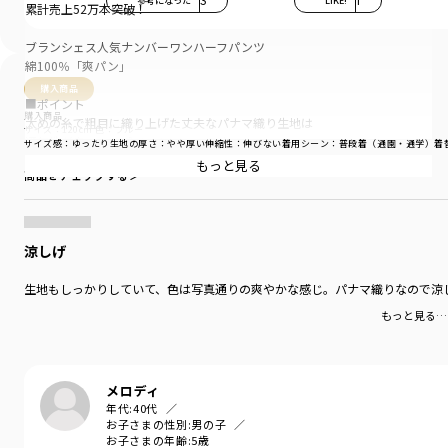
参考になった
3
LIKE!
1
累計売上52万本突破！
ブランシェス人気ナンバーワンハーフパンツ
綿100％「爽パン」
購入商品
■ポイント
購入商品
太めの糸で粗目に織り上げた丈夫なパナマ織り生地は
サイズ：120cm
色：ブルー
通気性が良いのもポイントの一つです。
サイズ感
：ゆったり
生地の厚さ
：やや厚い
伸縮性
：伸びない
着用シーン
：普段着（通園・通学）
着
もっと見る
商品をチェックする＞
「さらさら質感」で「通気性がよく丈夫」
夏のキッズにぴったりの大人気ハーフパンツ
「爽パン」!
涼しげ
「毎日使える」
繰り返しのお洗濯や元気なキッズの動きに耐える
生地もしっかりしていて、色は写真通りの爽やかな感じ。パナマ織りなので涼
しっかりと丈夫な太い糸を使用した「パナマ織り」。
もっと見る…
通気性がよくさらさらとした質感と
柔らかでお肌にやさしい「綿100％素材」で
「使える」と大好評！
メロディ
爽やかで丈夫だから暑い夏の通園・通学やおでかけにも。
年代:
40代
お子さまの性別:
男の子
豊富なカラバリで何枚でもほしくなる！
お子さまの年齢:
5歳