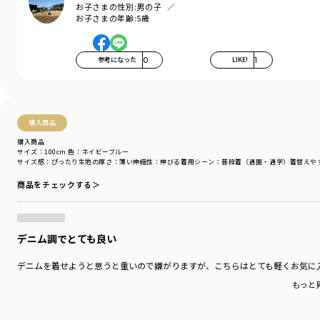
お子さまの性別:
男の子
お子さまの年齢:
5歳
参考になった
0
LIKE!
1
購入商品
購入商品
サイズ：100cm
色：ネイビーブルー
サイズ感
：ぴったり
生地の厚さ
：薄い
伸縮性
：伸びる
着用シーン
：普段着（通園・通学）
着替えや
商品をチェックする＞
デニム調でとても良い
デニムを着せようと思うと重いので嫌がりますが、こちらはとても軽くお気に
もっと