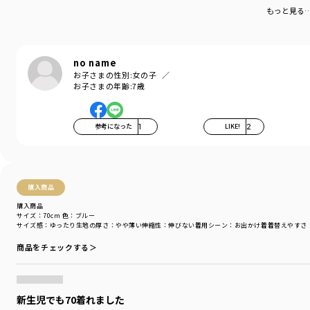
-----
リンクコーデできるのがすごくいいですね
もっと見る
伸縮性：パンツ部分はあり。トップス部分はなし。
透け感：なし
もう少し暖かくなってきたら
裏地：なし
たくさん着せたいと思います
no name
着用イメージ/カラー：ブルー
お子さまの性別:
女の子
モデル：身長76.0cm 体重11.0kg
お子さまの年齢:
7歳
サイズ：サイズ80
ブランド
／
branshes
参考になった
1
LIKE!
2
シーズン
／
アウトレット
カテゴリ
／
ベビーウェア
>
カバーオール・ロンパース
カラー
／
ピンク
性別タイプ
／
BABY
購入商品
商品番号
／
01-4139-303
購入商品
サイズ：70cm
色：ブルー
サイズ感
：ゆったり
生地の厚さ
：やや薄い
伸縮性
：伸びない
着用シーン
：お出かけ着
着替えやすさ
商品をチェックする＞
新生児でも70着れました