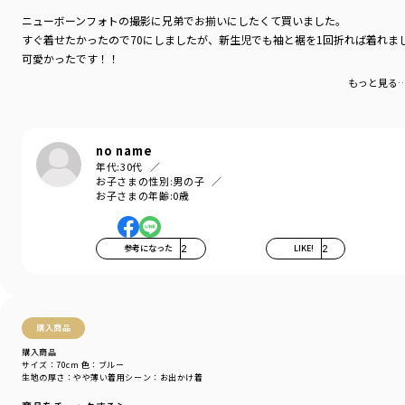
ニューボーンフォトの撮影に兄弟でお揃いにしたくて買いました。
すぐ着せたかったので70にしましたが、新生児でも袖と裾を1回折れば着れま
可愛かったです！！
もっと見る
no name
年代:
30代
お子さまの性別:
男の子
お子さまの年齢:
0歳
参考になった
2
LIKE!
2
購入商品
購入商品
サイズ：70cm
色：ブルー
生地の厚さ
：やや薄い
着用シーン
：お出かけ着