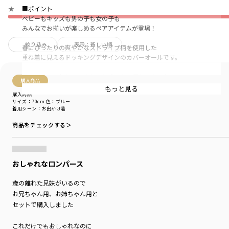
■ポイント
★
ベビーもキッズも男の子も女の子も
みんなでお揃いが楽しめるペアアイテムが登場！
絞り込み
表示：新しい順
春にぴったりの爽やかなストライプ柄を使用した
重ね着に見えるドッキングデザインのカバーオールです。
柔らかな肌ざわりに、きちんと感のある見た目をした
購入商品
シャツ素材を使用。
もっと見る
購入商品
サイズ：70cm
色：ブルー
ちょっとしたお出かけなどにもおすすめのアイテムです。
着用シーン
：お出かけ着
■素材
商品をチェックする＞
本体部分「綿100％」使用。
お揃いアイテムをお楽しみいただけるのは、こちらです。
おしゃれなロンパース
ベビー男児01-4139-303
ストライプ柄長袖カバーオール
ベビー女児02-4139-007
ストライプ刺繍カバーオール
歳の離れた兄妹がいるので
キッズ男児11-4108-370
ストライプ柄長袖シャツ
キッズ女児12-4136-088
ストライプ刺繍ワンピース
お兄ちゃん用、お姉ちゃん用と
セットで購入しました
お揃いアイテムを見る
これだけでもおしゃれなのに