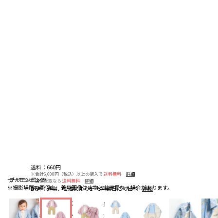
送料
：
660円
※合計6,600円（税込）以上の購入で
送料無料
詳細
サーモンピンク
サーモンピンク
ブルー
※店頭受取なら
送料無料
詳細
※撮影場所の関係上、着用画像は実物と若干異なる場合があります。
配送
：
通常、ご注文より1～5営業日にて出荷
詳細
4.7
（3）
レビューを見る
お気に入りアイテム登録者数
75
人