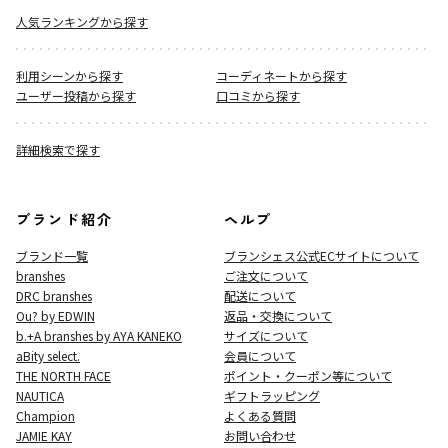
人気ランキングから探す
利用シーンから探す
コーディネートから探す
ユーザー投稿から探す
口コミから探す
詳細検索で探す
ブランド紹介
ヘルプ
ブランド一覧
ブランシェス公式ECサイト
について
branshes
ご注文について
DRC branshes
配送について
Ou? by EDWIN
返品・交換について
b.+A branshes by AYA KANEKO
サイズについて
aBity select.
会員について
THE NORTH FACE
ポイント・クーポン等について
NAUTICA
ギフトラッピング
Champion
よくある質問
JAMIE KAY
お問い合わせ