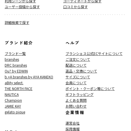
利用シーンから探す
コーディネートから探す
ユーザー投稿から探す
口コミから探す
詳細検索で探す
ブランド紹介
ヘルプ
ブランド一覧
ブランシェス公式ECサイト
について
branshes
ご注文について
DRC branshes
配送について
Ou? by EDWIN
返品・交換について
b.+A branshes by AYA KANEKO
サイズについて
aBity select.
会員について
THE NORTH FACE
ポイント・クーポン等について
NAUTICA
ギフトラッピング
Champion
よくある質問
JAMIE KAY
お問い合わせ
gelato pique
企業情報
運営会社
採用情報