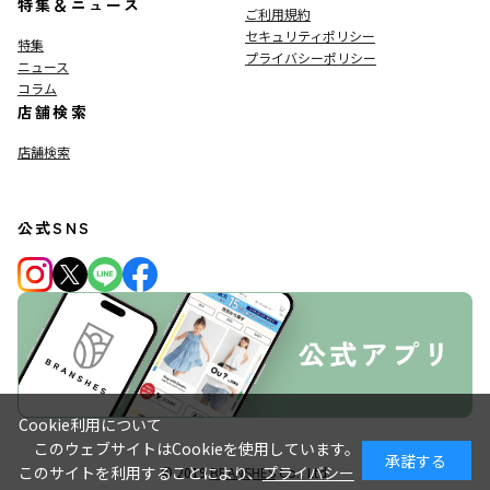
特集＆ニュース
ご利用規約
セキュリティポリシー
特集
プライバシーポリシー
ニュース
コラム
店舗検索
店舗検索
公式SNS
Cookie利用について
このウェブサイトはCookieを使用しています。
承諾する
このサイトを利用することにより、
プライバシー
© 2019
BRANSHES
Co., Ltd.