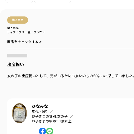
ブランド
／
branshes
シーズン
／
アウトレット
カテゴリ
／
ベビーウェア
>
スタイ(よだれかけ)
購入商品
カラー
／
ブラウン
購入商品
性別タイプ
／
GIRL
サイズ：フリー
色：ブラウン
BOY
BABY
商品をチェックする＞
商品番号
／
04-3376-607
出産祝い
女の子の出産祝いとして、兄がいるためお揃いのものがないか探していました
ひなみな
年代:
40代
お子さまの性別:
女の子
お子さまの年齢:
11歳以上