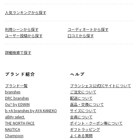
人気ランキングから探す
利用シーンから探す
コーディネートから探す
ユーザー投稿から探す
口コミから探す
詳細検索で探す
ブランド紹介
ヘルプ
ブランド一覧
ブランシェス公式ECサイト
について
branshes
ご注文について
DRC branshes
配送について
Ou? by EDWIN
返品・交換について
b.+A branshes by AYA KANEKO
サイズについて
aBity select.
会員について
THE NORTH FACE
ポイント・クーポン等について
NAUTICA
ギフトラッピング
Champion
よくある質問