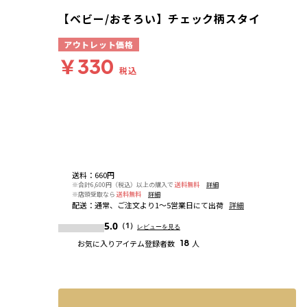
【ベビー/おそろい】チェック柄スタイ
アウトレット価格
￥330
税込
送料
：
660円
※合計6,600円（税込）以上の購入で
送料無料
詳細
※店頭受取なら
送料無料
詳細
配送
：
通常、ご注文より1～5営業日にて出荷
詳細
5.0
（1）
レビューを見る
お気に入りアイテム登録者数
18
人