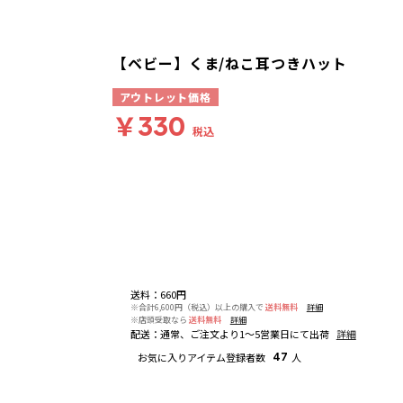
【ベビー】くま/ねこ耳つきハット
アウトレット価格
￥330
税込
送料
：
660円
※合計6,600円（税込）以上の購入で
送料無料
詳細
※店頭受取なら
送料無料
詳細
配送
：
通常、ご注文より1～5営業日にて出荷
詳細
お気に入りアイテム登録者数
47
人