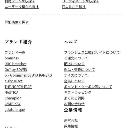
利用シーンから探す
コーディネートから探す
ユーザー投稿から探す
口コミから探す
詳細検索で探す
ブランド紹介
ヘルプ
ブランド一覧
ブランシェス公式ECサイト
について
branshes
ご注文について
DRC branshes
配送について
Ou? by EDWIN
返品・交換について
b.+A branshes by AYA KANEKO
サイズについて
aBity select.
会員について
THE NORTH FACE
ポイント・クーポン等について
NAUTICA
ギフトラッピング
Champion
よくある質問
JAMIE KAY
お問い合わせ
gelato pique
企業情報
運営会社
採用情報