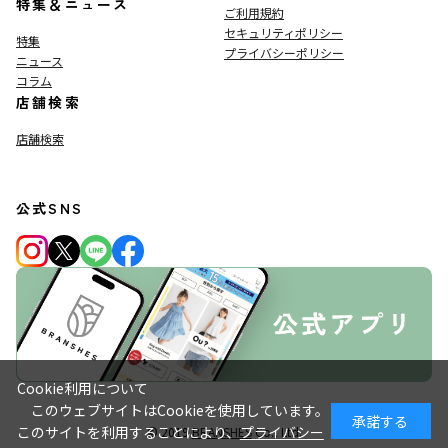
特集＆ニュース
ご利用規約
セキュリティポリシー
特集
プライバシーポリシー
ニュース
コラム
店舗検索
店舗検索
公式SNS
Cookie利用について
このウェブサイトはCookieを使用しています。
承諾する
このサイトを利用することにより、
プライバシー
© 2019
BRANSHES
Co., Ltd.